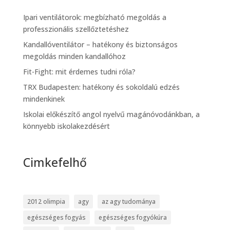
Ipari ventilátorok: megbízható megoldás a
professzionális szellőztetéshez
Kandallóventilátor – hatékony és biztonságos
megoldás minden kandallóhoz
Fit-Fight: mit érdemes tudni róla?
TRX Budapesten: hatékony és sokoldalú edzés
mindenkinek
Iskolai előkészítő angol nyelvű magánóvodánkban, a
könnyebb iskolakezdésért
Cimkefelhő
2012 olimpia
agy
az agy tudománya
egészséges fogyás
egészséges fogyókúra