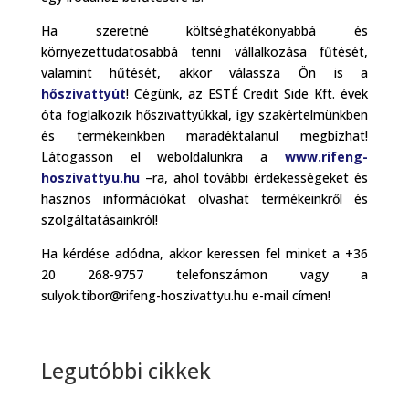
Ha szeretné költséghatékonyabbá és
környezettudatosabbá tenni vállalkozása fűtését,
valamint hűtését, akkor válassza Ön is a
hőszivattyút
! Cégünk, az ESTÉ Credit Side Kft. évek
óta foglalkozik hőszivattyúkkal, így szakértelmünkben
és termékeinkben maradéktalanul megbízhat!
Látogasson el weboldalunkra a
www.rifeng-
hoszivattyu.hu
–ra, ahol további érdekességeket és
hasznos információkat olvashat termékeinkről és
szolgáltatásainkról!
Ha kérdése adódna, akkor keressen fel minket a +36
20 268-9757 telefonszámon vagy a
sulyok.tibor@rifeng-hoszivattyu.hu e-mail címen!
Legutóbbi cikkek