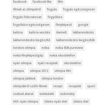
facebook
facebook like
film
filmek az olimpiáról
fogyás
fogyás egészségesen
fogyás fokozatosan
fogyókúra
fogyókúra egészségesen
fényképező
google
kalória
kalória vesztés
kiemelt
lakberendezés
lakberendezési kiegészítő
lakberendezési kiegészítők
londoni olimpia
nokia
nokia 808 pureview
nokia fényképezőgép
nokia okostelefon
nyári olimpia
nyári receptek
okostelefon
olimpia
olimpia 2012
olimpia film
olimpiai játékok
olimpia london
olimpiákról szóló filmek
recept
receptek
sport
szabad akarat
tudatalatti
tudomány
XXX. nyári olimpia
ízletes nyári étel
ízletes étel