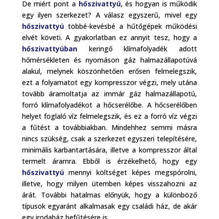
De miért pont a
hőszivattyú
, és hogyan is működik
egy ilyen szerkezet? A válasz egyszerű, mivel egy
hőszivattyú
többé-kevésbé a hűtőgépek működési
elvét követi. A gyakorlatban ez annyit tesz, hogy a
hőszivattyúban
keringő klímafolyadék adott
hőmérsékleten és nyomáson gáz halmazállapotúvá
alakul, melynek köszönhetően erősen felmelegszik,
ezt a folyamatot egy kompresszor végzi, mely utána
tovább áramoltatja az immár gáz halmazállapotú,
forró klímafolyadékot a hőcserélőbe. A hőcserélőben
helyet foglaló víz felmelegszik, és ez a forró víz végzi
a fűtést a továbbiakban. Mindehhez semmi másra
nincs szükség, csak a szerkezet egyszeri telepítésére,
minimális karbantartására, illetve a kompresszor által
termelt áramra. Ebből is érzékelhető, hogy egy
hőszivattyú
mennyi költséget képes megspórolni,
illetve, hogy milyen ütemben képes visszahozni az
árát. További hatalmas előnyük, hogy a különböző
típusok egyaránt alkalmasak egy családi ház, de akár
egy irodaház befűtésére is.