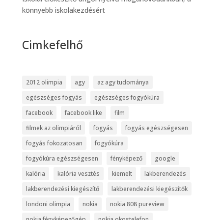
könnyebb iskolakezdésért
Cimkefelhő
2012 olimpia
agy
az agy tudománya
egészséges fogyás
egészséges fogyókúra
facebook
facebook like
film
filmek az olimpiáról
fogyás
fogyás egészségesen
fogyás fokozatosan
fogyókúra
fogyókúra egészségesen
fényképező
google
kalória
kalória vesztés
kiemelt
lakberendezés
lakberendezési kiegészítő
lakberendezési kiegészítők
londoni olimpia
nokia
nokia 808 pureview
nokia fényképezőgép
nokia okostelefon