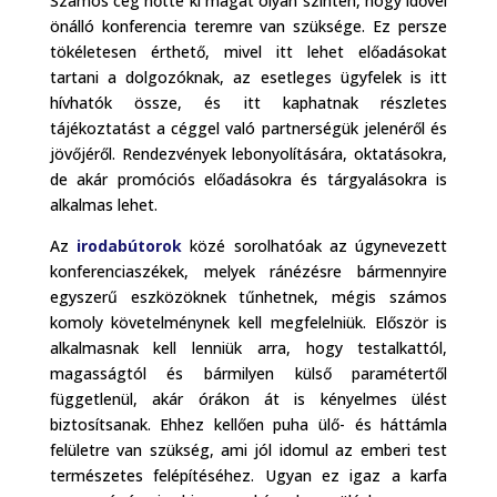
Számos cég nőtte ki magát olyan szinten, hogy idővel
önálló konferencia teremre van szüksége. Ez persze
tökéletesen érthető, mivel itt lehet előadásokat
tartani a dolgozóknak, az esetleges ügyfelek is itt
hívhatók össze, és itt kaphatnak részletes
tájékoztatást a céggel való partnerségük jelenéről és
jövőjéről. Rendezvények lebonyolítására, oktatásokra,
de akár promóciós előadásokra és tárgyalásokra is
alkalmas lehet.
Az
irodabútorok
közé sorolhatóak az úgynevezett
konferenciaszékek, melyek ránézésre bármennyire
egyszerű eszközöknek tűnhetnek, mégis számos
komoly követelménynek kell megfelelniük. Először is
alkalmasnak kell lenniük arra, hogy testalkattól,
magasságtól és bármilyen külső paramétertől
függetlenül, akár órákon át is kényelmes ülést
biztosítsanak. Ehhez kellően puha ülő- és háttámla
felületre van szükség, ami jól idomul az emberi test
természetes felépítéséhez. Ugyan ez igaz a karfa