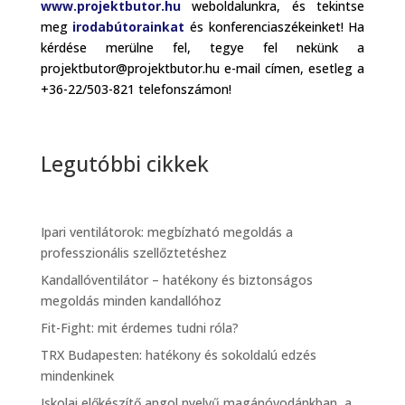
www.projektbutor.hu
weboldalunkra, és tekintse
meg
irodabútorainkat
és konferenciaszékeinket! Ha
kérdése merülne fel, tegye fel nekünk a
projektbutor@projektbutor.hu e-mail címen, esetleg a
+36-22/503-821 telefonszámon!
Legutóbbi cikkek
Ipari ventilátorok: megbízható megoldás a
professzionális szellőztetéshez
Kandallóventilátor – hatékony és biztonságos
megoldás minden kandallóhoz
Fit-Fight: mit érdemes tudni róla?
TRX Budapesten: hatékony és sokoldalú edzés
mindenkinek
Iskolai előkészítő angol nyelvű magánóvodánkban, a