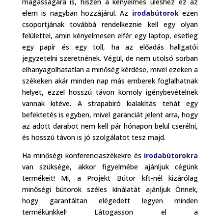
magasságára is, hiszen a kényelmes üléshez ez az
elem is nagyban hozzájárul. Az
irodabútorok
ezen
csoportjának továbbá rendelkeznie kell egy olyan
felülettel, amin kényelmesen elfér egy laptop, esetleg
egy papír és egy toll, ha az előadás hallgatói
jegyzetelni szeretnének. Végül, de nem utolsó sorban
elhanyagolhatatlan a minőség kérdése, mivel ezeken a
székeken akár minden nap más emberek foglalhatnak
helyet, ezzel hosszú távon komoly igénybevételnek
vannak kitéve. A strapabíró kialakítás tehát egy
befektetés is egyben, mivel garanciát jelent arra, hogy
az adott darabot nem kell pár hónapon belül cserélni,
és hosszú távon is jó szolgálatot tesz majd.
Ha minőségi konferenciaszékekre és
irodabútorokra
van szüksége, akkor figyelmébe ajánljuk cégünk
termékeit! Mi, a Projekt Bútor kft-nél kizárólag
minőségi bútorok széles kínálatát ajánljuk Önnek,
hogy garantáltan elégedett legyen minden
termékünkkel! Látogasson el a