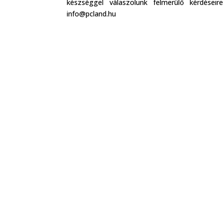
készséggel válaszolunk felmerülő kérdése
info@pcland.hu