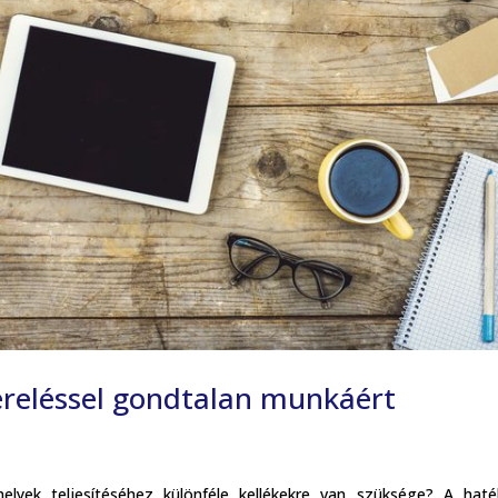
ereléssel gondtalan munkáért
elyek teljesítéséhez különféle kellékekre van szüksége? A hat