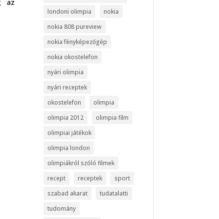
g az
londoni olimpia
nokia
nokia 808 pureview
nokia fényképezőgép
nokia okostelefon
nyári olimpia
nyári receptek
okostelefon
olimpia
olimpia 2012
olimpia film
olimpiai játékok
olimpia london
olimpiákról szóló filmek
recept
receptek
sport
szabad akarat
tudatalatti
tudomány