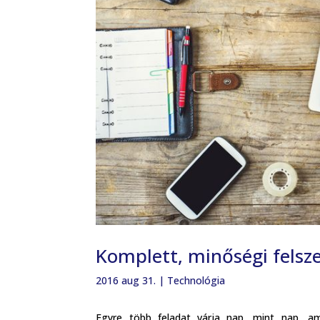
Komplett, minőségi felsz
2016 aug 31.
|
Technológia
Egyre több feladat várja nap, mint nap, am