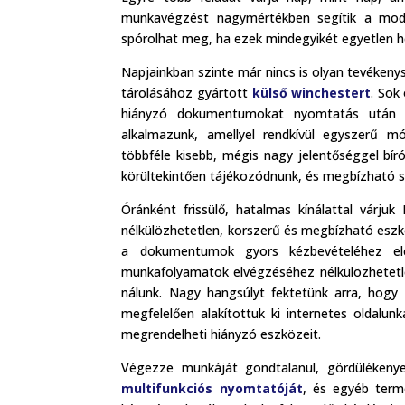
munkavégzést nagymértékben segítik a modern
spórolhat meg, ha ezek mindegyikét egyetlen he
Napjainkban szinte már nincs is olyan tevéken
tárolásához gyártott
külső winchestert
. Sok
hiányzó dokumentumokat nyomtatás után 
alkalmazunk, amellyel rendkívül egyszerű m
többféle kisebb, mégis nagy jelentőséggel bír
körültekintően tájékozódnunk, és megbízható 
Óránként frissülő, hatalmas kínálattal várju
nélkülözhetetlen, korszerű és megbízható esz
a dokumentumok gyors kézbevételéhez el
munkafolyamatok elvégzéséhez nélkülözhetet
nálunk. Nagy hangsúlyt fektetünk arra, hogy
megfelelően alakítottuk ki internetes oldalun
megrendelheti hiányzó eszközeit.
Végezze munkáját gondtalanul, gördülékenye
multifunkciós nyomtatóját
, és egyéb termé