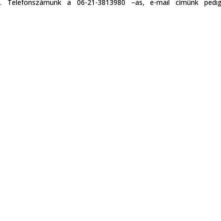
ire. Telefonszámunk a 06-21-3813980 –as, e-mail címünk pedi