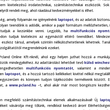
 kivitelezésű irodatechnikai, számítástechnikai eszközök. Sok
lyről rendeli meg, ahol ráadásul kedvezményekkel is élhet.
ység, amely folyamán ne igényelnénk
laptopot
, és az adatok bizton
 olyan teendőnk is adódik, amikor a papír formátum mellőzhetetlen, 
tudjuk a kezünkbe venni. Legjobb, ha
multifunkciós nyomt
ódon tudjuk kivitelezni az egymástól eltérő teendőket. Mindez
ó eszköz társul, amelyek szintén nélkülözhetetlenek lehetnek. Tan
szolgáltatótól megrendelnünk ezeket.
k Pcland Online Kft-nknél, ahol egy helyen juthat hozzá a munká
közök mindegyikéhez. Az adattárolást lehetővé tevő
külső winches
engedhetetlen
multifunkciós nyomtatót
, valamint a minden
len
laptopot
, és a hozzá tartozó kellékeket kivétel nélkül megtalál
 egyszerűen és könnyen tudjon tájékozódni termékeink között. 
kat, a
www.pcland.hu
–t, ahol akár már most böngészni kezdhet
n megfelelő számítástechnikai elemek alkalmazásával! Új
lapto
keit vásárolja meg tőlünk, rendkívül kedvező áron! Elérhetősége