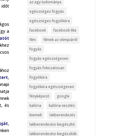
az agy tudománya
 időt
egészséges fogyás
egészséges fogyókúra
ságos
facebook
facebook like
így a
atót
film
filmek az olimpiáról
ekhez
fogyás
ácsos
fogyás egészségesen
fogyás fokozatosan
jához
tert
,
fogyókúra
napi
fogyókúra egészségesen
hatja
fényképező
google
Ennek
, és
kalória
kalória vesztés
kiemelt
lakberendezés
pját
,
lakberendezési kiegészítő
inken
lakberendezési kiegészítők