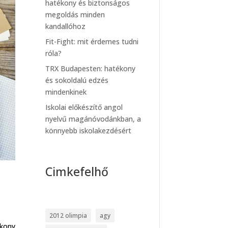
hatékony és biztonságos
megoldás minden
kandallóhoz
Fit-Fight: mit érdemes tudni
róla?
TRX Budapesten: hatékony
és sokoldalú edzés
mindenkinek
Iskolai előkészítő angol
nyelvű magánóvodánkban, a
könnyebb iskolakezdésért
Cimkefelhő
2012 olimpia
agy
ékony