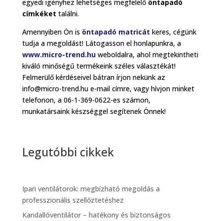
egyedi igényhez lehetséges megfelelő
öntapadó
címkéket
találni.
Amennyiben Ön is
öntapadó matricát
keres, cégünk
tudja a megoldást! Látogasson el honlapunkra, a
www.micro-trend.hu
weboldalra, ahol megtekintheti
kiváló minőségű termékeink széles választékát!
Felmerülő kérdéseivel bátran írjon nekünk az
info@micro-trend.hu e-mail címre, vagy hívjon minket
telefonon, a 06-1-369-0622-es számon,
munkatársaink készséggel segítenek Önnek!
Legutóbbi cikkek
Ipari ventilátorok: megbízható megoldás a
professzionális szellőztetéshez
Kandallóventilátor – hatékony és biztonságos