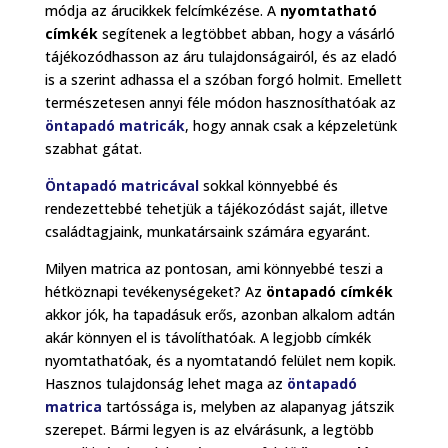
módja az árucikkek felcímkézése. A
nyomtatható
címkék
segítenek a legtöbbet abban, hogy a vásárló
tájékozódhasson az áru tulajdonságairól, és az eladó
is a szerint adhassa el a szóban forgó holmit. Emellett
természetesen annyi féle módon hasznosíthatóak az
öntapadó matricák
, hogy annak csak a képzeletünk
szabhat gátat.
Öntapadó matricával
sokkal könnyebbé és
rendezettebbé tehetjük a tájékozódást saját, illetve
családtagjaink, munkatársaink számára egyaránt.
Milyen matrica az pontosan, ami könnyebbé teszi a
hétköznapi tevékenységeket? Az
öntapadó címkék
akkor jók, ha tapadásuk erős, azonban alkalom adtán
akár könnyen el is távolíthatóak. A legjobb címkék
nyomtathatóak, és a nyomtatandó felület nem kopik.
Hasznos tulajdonság lehet maga az
öntapadó
matrica
tartóssága is, melyben az alapanyag játszik
szerepet. Bármi legyen is az elvárásunk, a legtöbb