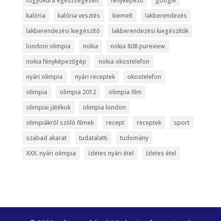
fogyókúra egészségesen
fényképező
google
kalória
kalória vesztés
kiemelt
lakberendezés
lakberendezési kiegészítő
lakberendezési kiegészítők
londoni olimpia
nokia
nokia 808 pureview
nokia fényképezőgép
nokia okostelefon
nyári olimpia
nyári receptek
okostelefon
olimpia
olimpia 2012
olimpia film
olimpiai játékok
olimpia london
olimpiákról szóló filmek
recept
receptek
sport
szabad akarat
tudatalatti
tudomány
XXX. nyári olimpia
ízletes nyári étel
ízletes étel