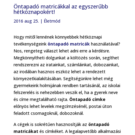
Öntapadó matricákkal az egyszerűbb
hétköznapokért!
2016 aug 25.
|
Életmód
Hogy mitől lennének könnyebbek hétköznapi
tevékenységeink
öntapadó matricák
használatával?
Nos, rengeteg választ lehet adni erre a kérdésre.
Megkönnyítheti dolgunkat a költözés során, segíthet
rendszerezni az iratainkat, számláinkat, dobozainkat,
az irodában hasznos eszköz lehet a rendezett
környezetkialakításában. Segítségünkre lehet még
gyermekeink holmijának rendben tartásánál, az iskolai
felszerelés is nehezebben veszik el, ha a gyerek neve
és címe megtalálható rajta.
Öntapadó címke
előnyös lehet levelek megcímzésénél, postai úton
feladott csomagoknál, dobozoknál.
A cégek is sokrétűen hasznosítják az
öntapadó
matricákat
és címkéket. A legalapvetőbb alkalmazási