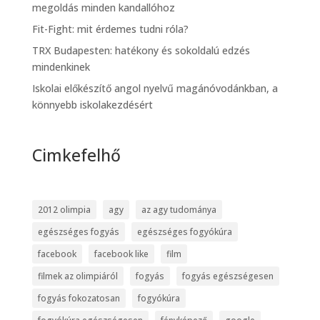
megoldás minden kandallóhoz
Fit-Fight: mit érdemes tudni róla?
TRX Budapesten: hatékony és sokoldalú edzés
mindenkinek
Iskolai előkészítő angol nyelvű magánóvodánkban, a
könnyebb iskolakezdésért
Cimkefelhő
2012 olimpia
agy
az agy tudománya
egészséges fogyás
egészséges fogyókúra
facebook
facebook like
film
filmek az olimpiáról
fogyás
fogyás egészségesen
fogyás fokozatosan
fogyókúra