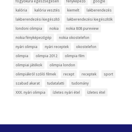
fogyókúra egészségesen
fényképező
google
kalória
kalória vesztés
kiemelt
lakberendezés
lakberendezési kiegészítő
lakberendezési kiegészítők
londoni olimpia
nokia
nokia 808 pureview
nokia fényképezőgép
nokia okostelefon
nyári olimpia
nyári receptek
okostelefon
olimpia
olimpia 2012
olimpia film
olimpiai játékok
olimpia london
olimpiákról szóló filmek
recept
receptek
sport
szabad akarat
tudatalatti
tudomány
XXX. nyári olimpia
ízletes nyári étel
ízletes étel