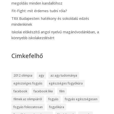
megoldás minden kandallóhoz
Fit-Fight: mit érdemes tudni róla?
TRX Budapesten: hatékony és sokoldalú edzés
mindenkinek
Iskolai előkészítő angol nyelvű magánóvodánkban, a
könnyebb iskolakezdésért
Cimkefelhő
2012 olimpia
agy
az agy tudománya
egészséges fogyás
egészséges fogyókúra
facebook
facebook like
film
filmek az olimpiáról
fogyás
fogyás egészségesen
fogyás fokozatosan
fogyókúra