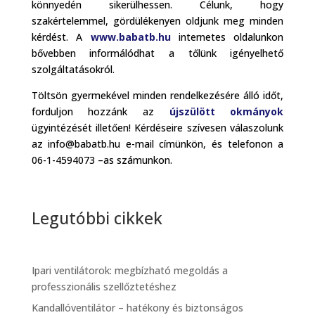
könnyedén sikerülhessen. Célunk, hogy
szakértelemmel, gördülékenyen oldjunk meg minden
kérdést. A
www.babatb.hu
internetes oldalunkon
bővebben informálódhat a tőlünk igényelhető
szolgáltatásokról.
Töltsön gyermekével minden rendelkezésére álló időt,
forduljon hozzánk az
újszülött okmányok
ügyintézését illetően! Kérdéseire szívesen válaszolunk
az info@babatb.hu e-mail címünkön, és telefonon a
06-1-4594073 –as számunkon.
Legutóbbi cikkek
Ipari ventilátorok: megbízható megoldás a
professzionális szellőztetéshez
Kandallóventilátor – hatékony és biztonságos