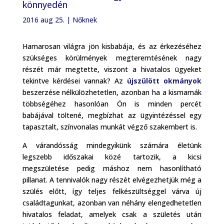
könnyedén
2016 aug 25.
|
Nőknek
Hamarosan világra jön kisbabája, és az érkezéséhez
szükséges körülmények megteremtésének nagy
részét már megtette, viszont a hivatalos ügyeket
tekintve kérdései vannak? Az
újszülött okmányok
beszerzése nélkülözhetetlen, azonban ha a kismamák
többségéhez hasonlóan Ön is minden percét
babájával töltené, megbízhat az ügyintézéssel egy
tapasztalt, színvonalas munkát végző szakembert is.
A várandósság mindegyikünk számára életünk
legszebb időszakai közé tartozik, a kicsi
megszületése pedig máshoz nem hasonlítható
pillanat. A tennivalók nagy részét elvégezhetjük még a
szülés előtt, így teljes felkészültséggel várva új
családtagunkat, azonban van néhány elengedhetetlen
hivatalos feladat, amelyek csak a születés után