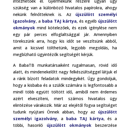
intézhetőek el. Gyermekünk részére ugyan úgy
szükség van a különböző hivatalos papírokra, ahogy
nekünk felnőtteknek is. Az
újszülött személyi
igazolvány
, a
baba TAJ kártya
, és egyéb
újszülött
okmányok
mind kötelezőek, és ezek igénylése nem
egy pár perces elfoglaltsággal jár. Amennyiben
törekszünk arra, hogy kis időt se veszítsünk abból,
amit a kicsivel tölthetünk, legjobb megoldás, ha
megbízható ügyintézők segítségét kérjük.
A BabaTB munkatársaiként rugalmasan, rövid idő
alatt, és mindenekelőtt nagy felkészültséggel látjuk el
a ránk bízott feladatok mindegyikét. Úgy gondoljuk,
hogy a kisbaba és a szülők számára is legfontosabb a
minél több együtt töltött idő, amiből nem érdemes
azért elveszíteni, mert számos hivatalos ügy
elintézése várakozik. Már az elejétől fogva segítséget
tudunk nyújtani Önnek abban, hogy az
újszülött
személyi igazolvány
, a
baba TAJ kártya
, és a
többi, hasonló
újszülött okmányok
beszerzése