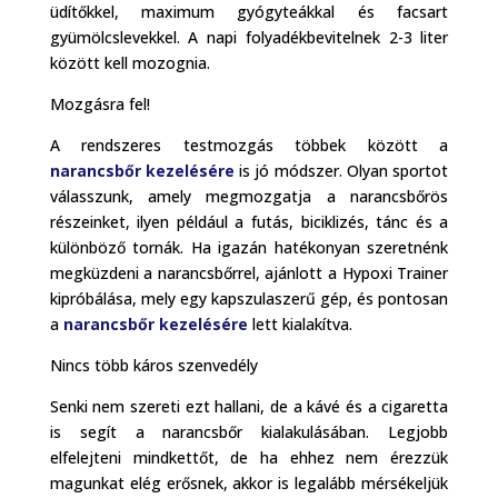
üdítőkkel, maximum gyógyteákkal és facsart
gyümölcslevekkel. A napi folyadékbevitelnek 2-3 liter
között kell mozognia.
Mozgásra fel!
A rendszeres testmozgás többek között a
narancsbőr kezelésére
is jó módszer. Olyan sportot
válasszunk, amely megmozgatja a narancsbőrös
részeinket, ilyen például a futás, biciklizés, tánc és a
különböző tornák. Ha igazán hatékonyan szeretnénk
megküzdeni a narancsbőrrel, ajánlott a Hypoxi Trainer
kipróbálása, mely egy kapszulaszerű gép, és pontosan
a
narancsbőr kezelésére
lett kialakítva.
Nincs több káros szenvedély
Senki nem szereti ezt hallani, de a kávé és a cigaretta
is segít a narancsbőr kialakulásában. Legjobb
elfelejteni mindkettőt, de ha ehhez nem érezzük
magunkat elég erősnek, akkor is legalább mérsékeljük