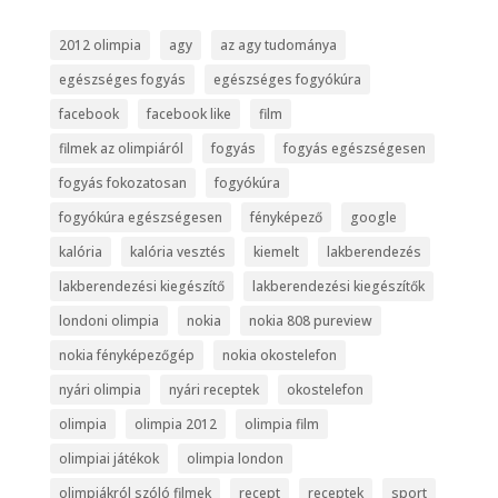
2012 olimpia
agy
az agy tudománya
egészséges fogyás
egészséges fogyókúra
facebook
facebook like
film
filmek az olimpiáról
fogyás
fogyás egészségesen
fogyás fokozatosan
fogyókúra
fogyókúra egészségesen
fényképező
google
kalória
kalória vesztés
kiemelt
lakberendezés
lakberendezési kiegészítő
lakberendezési kiegészítők
londoni olimpia
nokia
nokia 808 pureview
nokia fényképezőgép
nokia okostelefon
nyári olimpia
nyári receptek
okostelefon
olimpia
olimpia 2012
olimpia film
olimpiai játékok
olimpia london
olimpiákról szóló filmek
recept
receptek
sport