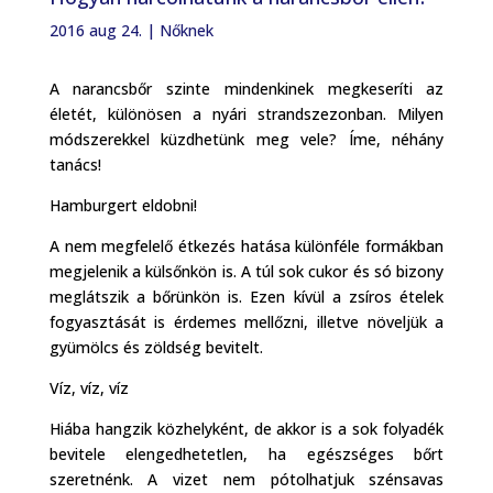
2016 aug 24.
|
Nőknek
A narancsbőr szinte mindenkinek megkeseríti az
életét, különösen a nyári strandszezonban. Milyen
módszerekkel küzdhetünk meg vele? Íme, néhány
tanács!
Hamburgert eldobni!
A nem megfelelő étkezés hatása különféle formákban
megjelenik a külsőnkön is. A túl sok cukor és só bizony
meglátszik a bőrünkön is. Ezen kívül a zsíros ételek
fogyasztását is érdemes mellőzni, illetve növeljük a
gyümölcs és zöldség bevitelt.
Víz, víz, víz
Hiába hangzik közhelyként, de akkor is a sok folyadék
bevitele elengedhetetlen, ha egészséges bőrt
szeretnénk. A vizet nem pótolhatjuk szénsavas