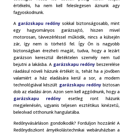
értékelni, ha nem kell feleslegesen áznunk agy
fagyoskodnunk.
A
garázskapu redőny
sokkal biztonságosabb, mint
egy hagyományos garázsajtó, hiszen mivel
motorosan, távvezérléssel működik, nincs a külsején
zár, így nem is törhető fel. Így Ön is nagyobb
biztonságban érezheti magát, tudva, hogy a lezárt
garázson keresztül illetéktelen személy nem tud
bejutni a lakásba. A
garázskapu redőny
beszerelése
ráadásul növeli házunk értékét is, tehát ha a jövőben
valamiért a ház eladására kerül a sor, a modern
technológiával készült
garázskapu redőny
biztosan
dob az eladási áron. Azon sem kell aggódnunk, hogy a
garázskapu redőny
esetleg ront házunk
megjelenésén, ugyanis teljesen esztétikus kinézetű,
beleolvad otthonunk hangulatába.
Redőnyvásárláson gondolkodik? Forduljon hozzánk! A
Redőnydiszkont árnyékolástechnikai webáruházban a