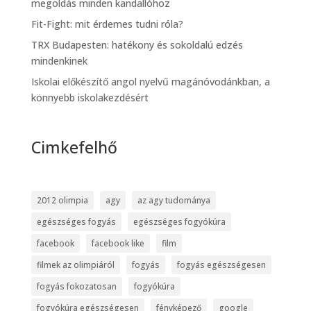
megoldás minden kandallóhoz
Fit-Fight: mit érdemes tudni róla?
TRX Budapesten: hatékony és sokoldalú edzés
mindenkinek
Iskolai előkészítő angol nyelvű magánóvodánkban, a
könnyebb iskolakezdésért
Cimkefelhő
2012 olimpia
agy
az agy tudománya
egészséges fogyás
egészséges fogyókúra
facebook
facebook like
film
filmek az olimpiáról
fogyás
fogyás egészségesen
fogyás fokozatosan
fogyókúra
fogyókúra egészségesen
fényképező
google