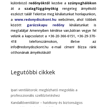
különböző
redőnyöktől
kezdve a
szúnyoghálókon
át a
szalagfüggönyökig
rengeteg árnyékoló
eszközt talál! Tekintse meg kínálatunkat honlapunkon,
a
www.redonydiszkont.hu
webcímen, ahol többek
között
garázskapu redőny
kínálatunkat is
megtalálja! Amennyiben kérdése van,bátran vegye fel
velünk a kapcsolatot a +36-20-366-6151, +36-29-370-
418 telefonszámokon, illetve az
info@redonydiszkont.hu e-mail címen! Bízza ránk
otthonának árnyékolását!
Legutóbbi cikkek
Ipari ventilátorok: megbízható megoldás a
professzionális szellőztetéshez
Kandallóventilátor – hatékony és biztonságos