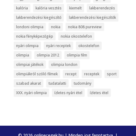
kalória
kalória vesztés
kiemelt
lakberendezés
lakberendezési kiegészítő
lakberendezési kiegészítők
londoni olimpia
nokia
nokia 808 pureview
nokia fényképezőgép
nokia okostelefon
nyári olimpia
nyári receptek
okostelefon
olimpia
olimpia 2012
olimpia film
olimpiai játékok
olimpia london
olimpiákról szóló filmek
recept
receptek
sport
szabad akarat
tudatalatti
tudomány
XXX. nyári olimpia
ízletes nyári étel
ízletes étel
© 2026 onlinecegek.hu | Minden jog fenntartva. |