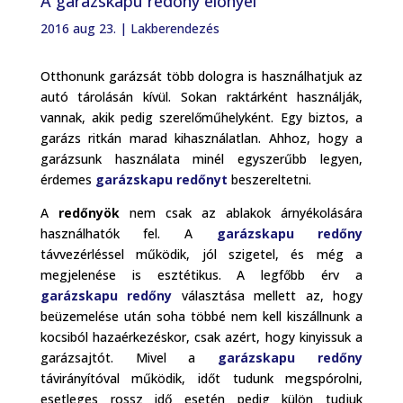
A garázskapu redőny előnyei
2016 aug 23.
|
Lakberendezés
Otthonunk garázsát több dologra is használhatjuk az
autó tárolásán kívül. Sokan raktárként használják,
vannak, akik pedig szerelőműhelyként. Egy biztos, a
garázs ritkán marad kihasználatlan. Ahhoz, hogy a
garázsunk használata minél egyszerűbb legyen,
érdemes
garázskapu redőnyt
beszereltetni.
A
redőnyök
nem csak az ablakok árnyékolására
használhatók fel. A
garázskapu redőny
távvezérléssel működik, jól szigetel, és még a
megjelenése is esztétikus. A legfőbb érv a
garázskapu redőny
választása mellett az, hogy
beüzemelése után soha többé nem kell kiszállnunk a
kocsiból hazaérkezéskor, csak azért, hogy kinyissuk a
garázsajtót. Mivel a
garázskapu redőny
távirányítóval működik, időt tudunk megspórolni,
esetleges rossz idő esetén pedig külön tudjuk