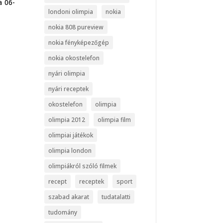
a 06-
londoni olimpia
nokia
nokia 808 pureview
nokia fényképezőgép
nokia okostelefon
nyári olimpia
nyári receptek
okostelefon
olimpia
olimpia 2012
olimpia film
olimpiai játékok
olimpia london
olimpiákról szóló filmek
recept
receptek
sport
szabad akarat
tudatalatti
tudomány