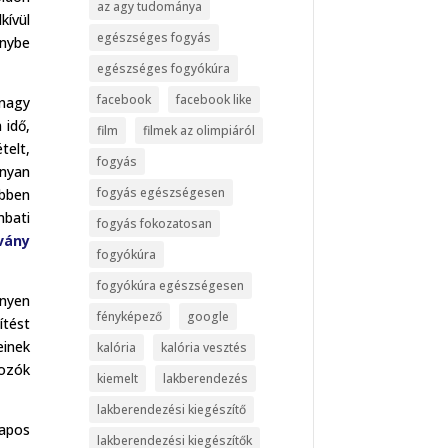
az agy tudománya
kívül
egészséges fogyás
énybe
egészséges fogyókúra
facebook
facebook like
nagy
 idő,
film
filmek az olimpiáról
telt,
fogyás
onyan
fogyás egészségesen
Ebben
mbati
fogyás fokozatosan
vány
fogyókúra
fogyókúra egészségesen
nyen
fényképező
google
ítést
einek
kalória
kalória vesztés
gozók
kiemelt
lakberendezés
lakberendezési kiegészítő
napos
lakberendezési kiegészítők