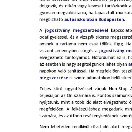
dolgozik, és ritkán vagy keveset tartózkodik
gyorsan megvalósítania, ha tapasztalt munkatá
megbízható
autósiskolában Budapesten
.
A
jogosítvány megszerzésével
kapcsolatb
odafigyeléssel, és a vizsgák sikeres megszer
aminek a tartama nem csak tőlünk függ. Ha 
viszont amennyiben sürgős a
jogosítvány m
elvégezhető tanfolyamot. Előfordulhat az is, 
az esetben is nagy segítségünkre lehet olyan
a
napokon való tanítással. Ha megfelelően teszün
megszerzése
is szinte pillanatokon belül sikerü
Teljes körű ügyintézéssel várjuk Non-Stop
teljesüljön az Ön számára is. Fontos számunkra
nyújtsunk, mint a több idő alatt elvégezhető ó
megfelelően. A felkészüléshez megadunk mind
számára, és az itthon tevékenykedőknek szint
Nem lehetetlen rendkívül rövid idő alatt meg