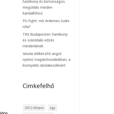
hatékony és biztonságos
megoldás minden
kandallóhoz
Fit-Fight: mit érdemes tudni
róla?
TRX Budapesten: hatékony
és sokoldalú edzés
mindenkinek
Iskolai előkészítő angol
nyelvű magánóvodánkban, a
könnyebb iskolakezdésért
Cimkefelhő
2012 olimpia
agy
öldön