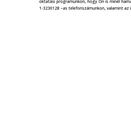
oktatási programunkon, hogy Ön is minél hamar
1-3230128 –as telefonszámunkon, valamint az 