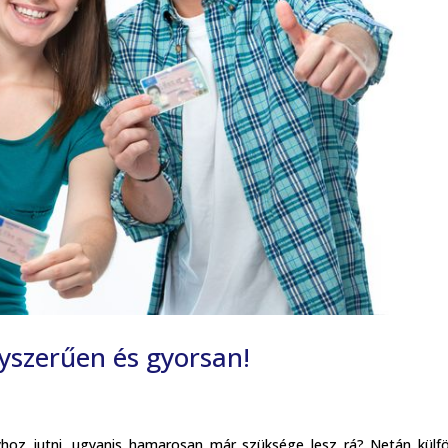
yszerűen és gyorsan!
nyhoz jutni, ugyanis hamarosan már szüksége lesz rá? Netán külf