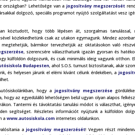
 az országban? Lehetősége van a
jogosítvány megszerzését
rend
rsakkal dolgozó, speciális programot nyújtó szolgáltatást vesz ig
an köztudott, hogy több lépésen át, szorgalmas tanulással, 
zésével közlekedhetünk csak az utakon egymagunk. Mindez azonban
megtehetjük, bármikor tervezhetjük az oktatásokon való részvé
egszerzése
, szerencsére választhatunk igazán gyorsan és haték
hogy külföldön dolgozunk, és csak minimális ideig vagyunk otthon. 
utósiskola Budapesten
, ahol S.O.S. turnust biztosítanak, akár szo
k, és helyesen járunk el elérni kívánt célunk érdekében, a
jogosít
lhet.
 Autósiskolánkban, hogy a
jogosítvány megszerzése
gördüléke
, hogy az egyedülálló lehetőségen belül ugyan olyan alapos felkész
rákon. Tantermi és távoktatási tanulási módot is választhat, igény
en segítséget. Részletes információt nyújtunk a külföldön dol
én a
www.autosiskola.com
internetes oldalunkon.
valósítania a
jogosítvány megszerzését
! Vegyen részt minden