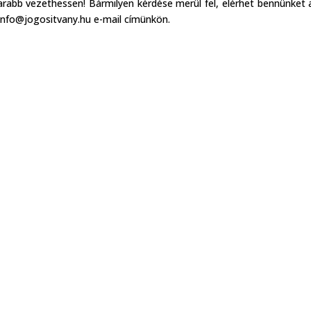
abb vezethessen! Bármilyen kérdése merül fel, elérhet bennünket 
info@jogositvany.hu e-mail címünkön.