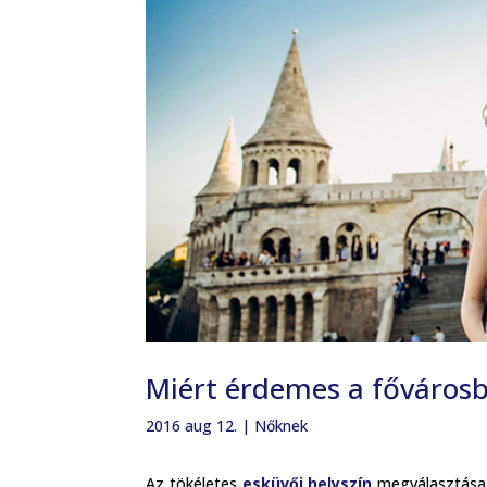
Miért érdemes a fővárosb
2016 aug 12.
|
Nőknek
Az tökéletes
esküvői helyszín
megválasztása