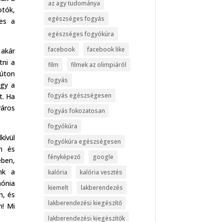
az agy tudománya
otók,
egészséges fogyás
mes a
egészséges fogyókúra
facebook
facebook like
 akár
tni a
film
filmek az olimpiáról
kúton
fogyás
ogy a
fogyás egészségesen
t. Ha
város
fogyás fokozatosan
fogyókúra
kívül
fogyókúra egészségesen
em és
fényképező
google
ében,
nk a
kalória
kalória vesztés
ónia
kiemelt
lakberendezés
, és
lakberendezési kiegészítő
n! Mi
lakberendezési kiegészítők