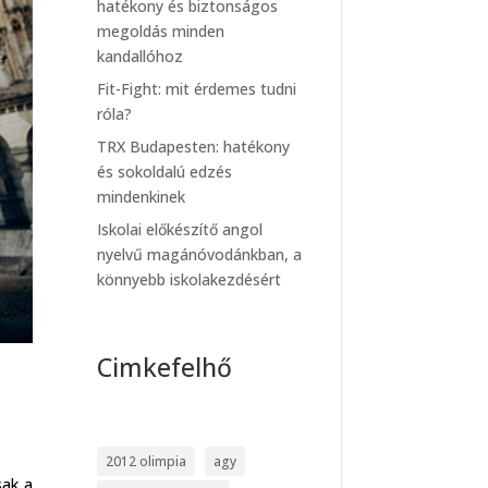
hatékony és biztonságos
megoldás minden
kandallóhoz
Fit-Fight: mit érdemes tudni
róla?
TRX Budapesten: hatékony
és sokoldalú edzés
mindenkinek
Iskolai előkészítő angol
nyelvű magánóvodánkban, a
könnyebb iskolakezdésért
Cimkefelhő
2012 olimpia
agy
sak a