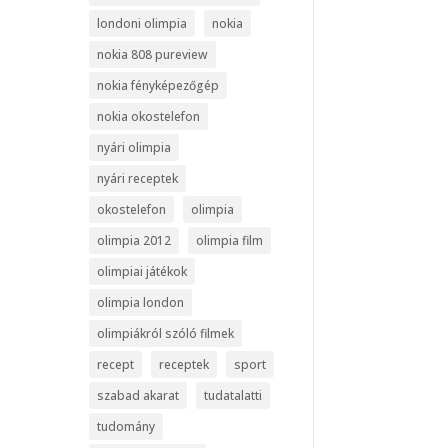
londoni olimpia
nokia
nokia 808 pureview
nokia fényképezőgép
nokia okostelefon
nyári olimpia
nyári receptek
okostelefon
olimpia
olimpia 2012
olimpia film
olimpiai játékok
olimpia london
olimpiákról szóló filmek
recept
receptek
sport
szabad akarat
tudatalatti
tudomány