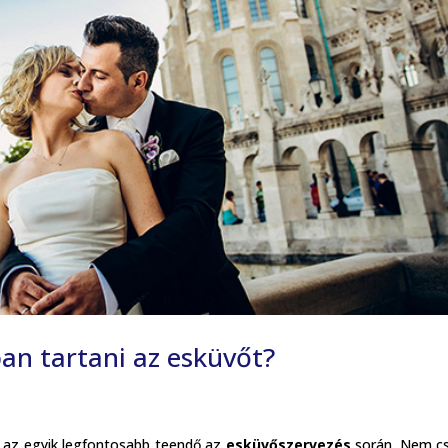
an tartani az esküvőt?
 az egyik legfontosabb teendő az
esküvőszervezés
során. Nem c