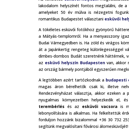
lakodalom helyszínét fontos megtalálni, de a 
amelyeket 50 év múlva is nézegetni fogunk.
romantikus Budapestet választani
esküvői hel
A tökéletes esküvői fotókhoz gyönyörű hátteret 
a Mátyás-templomról. Ha a menyasszony igazá
Budai Várnegyedben is. Ha zöld és virágos kör
át a Japánkertig rengeteg különlegességgel vá
dimbes-dombos Budát szeretnénk háttérnek, vag
az
esküvő helyszín Budapesten
van, akkor 
az ország bármely pontjából egyszerűen megk
A legtöbben azért tartózkodnak a
budapesti 
magas áron bérelhetők csak ki, illetve ne
Rendezvényházat választja, akkor ezeken a 
nyugalmas környezetben helyezkedik el, é
terembérlés
és az
esküvői vacsora
is me
lebonyolítására is alkalmas. Ha felkeltettük é
forduljon hozzánk bizalommal +36 30 732 2531
segítünk megvalósítani fővárosi álomesküvőjét!