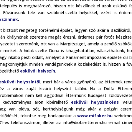
település is meghatározó, hiszen ott készülnek el azok esküvői f
 Fővárosunk tele van szebbnél-szebb helyekkel, ezért is érde
yszínnek
.
biztosít rengeteg történelmi épület, legyen szó akár a Bazilikáról,
n királynőnek szeretné magát érezni, érdemes pár fotót készítte
nyezetet szeretnénk, ott van a Margitsziget, amely a zenélő szökő
r minket. A hidak szelte Duna is kihagyhatatlan, választhatunk, h
y inkább pesti oldalt, amelyet a Parlament impozáns épülete díszí
megkönnyítjük minden vendégünknek a közlekedést is, hiszen a fő
özelíthető
esküvői helyszín
.
esküvői helyszíntől
, mert bár a város gyönyörű, az éttermek rend
héz a város zaját kizáró helyszínt találni. Ha a Diófa Étter
problémákon nem kell aggódnia! Éttermünk Budapest zöldövezet
s kedvezményes áron kibérelhető
esküvői helyszínként
! Velü
g van oldva, sőt, kerthelyiségünk még akár a polgári cerem
rdeklődését, tekintse meg honlapunkat a
www.mifaker.hu
webcímen
-es telefonszámon, illetve az info@diofa-etterem.hu e-mail címe