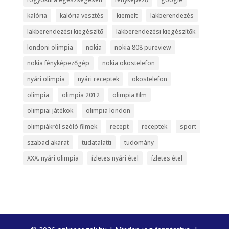
kalória
kalória vesztés
kiemelt
lakberendezés
lakberendezési kiegészítő
lakberendezési kiegészítők
londoni olimpia
nokia
nokia 808 pureview
nokia fényképezőgép
nokia okostelefon
nyári olimpia
nyári receptek
okostelefon
olimpia
olimpia 2012
olimpia film
olimpiai játékok
olimpia london
olimpiákról szóló filmek
recept
receptek
sport
szabad akarat
tudatalatti
tudomány
XXX. nyári olimpia
ízletes nyári étel
ízletes étel