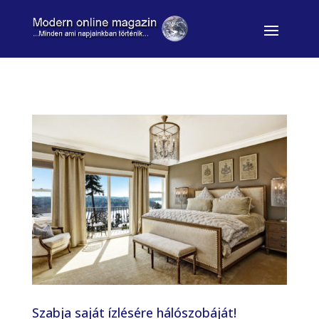
Szabja saját ízlésére hálószobáját!