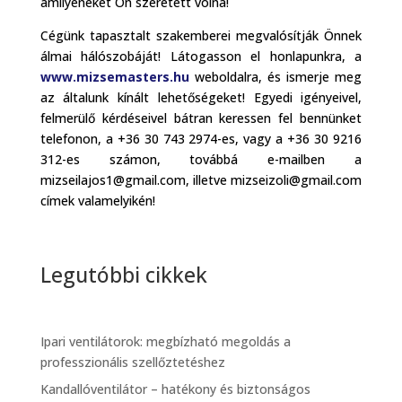
amilyeneket Ön szeretett volna!
Cégünk tapasztalt szakemberei megvalósítják Önnek
álmai hálószobáját! Látogasson el honlapunkra, a
www.mizsemasters.hu
weboldalra, és ismerje meg
az általunk kínált lehetőségeket! Egyedi igényeivel,
felmerülő kérdéseivel bátran keressen fel bennünket
telefonon, a +36 30 743 2974-es, vagy a +36 30 9216
312-es számon, továbbá e-mailben a
mizseilajos1@gmail.com, illetve mizseizoli@gmail.com
címek valamelyikén!
Legutóbbi cikkek
Ipari ventilátorok: megbízható megoldás a
professzionális szellőztetéshez
Kandallóventilátor – hatékony és biztonságos