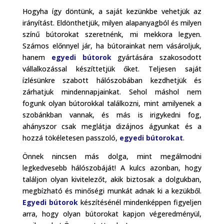
Hogyha így döntünk, a saját kezünkbe vehetjük az
irányítást. Eldönthetjük, milyen alapanyagból és milyen
színű bútorokat szeretnénk, mi mekkora legyen.
Számos előnnyel jár, ha bútorainkat nem vásároljuk,
hanem
egyedi bútorok
gyártására szakosodott
vállalkozással készíttetjük őket. Teljesen saját
ízlésünkre szabott hálószobában kezdhetjük és
zárhatjuk mindennapjainkat. Sehol máshol nem
fogunk olyan bútorokkal találkozni, mint amilyenek a
szobánkban vannak, és más is irigykedni fog,
ahányszor csak meglátja dizájnos ágyunkat és a
hozzá tökéletesen passzoló,
egyedi bútorokat
.
Önnek nincsen más dolga, mint megálmodni
legkedvesebb hálószobáját! A kulcs azonban, hogy
találjon olyan kivitelezőt, akik biztosak a dolgukban,
megbízható és minőségi munkát adnak ki a kezükből.
Egyedi bútorok
készítésénél mindenképpen figyeljen
arra, hogy olyan bútorokat kapjon végeredményül,