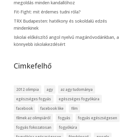
megoldás minden kandallóhoz
Fit-Fight: mit érdemes tudni róla?
TRX Budapesten: hatékony és sokoldalú edzés
mindenkinek
Iskolai előkészítő angol nyelvű magánóvodánkban, a
könnyebb iskolakezdésért
Cimkefelhő
2012 olimpia
agy
az agy tudománya
egészséges fogyás
egészséges fogyókúra
facebook
facebook like
film
filmek az olimpiáról
fogyás
fogyás egészségesen
fogyás fokozatosan
fogyókúra
fogyókúra egészségesen
fényképező
google