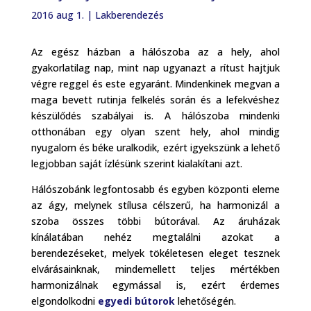
2016 aug 1.
|
Lakberendezés
Az egész házban a hálószoba az a hely, ahol
gyakorlatilag nap, mint nap ugyanazt a rítust hajtjuk
végre reggel és este egyaránt. Mindenkinek megvan a
maga bevett rutinja felkelés során és a lefekvéshez
készülődés szabályai is. A hálószoba mindenki
otthonában egy olyan szent hely, ahol mindig
nyugalom és béke uralkodik, ezért igyekszünk a lehető
legjobban saját ízlésünk szerint kialakítani azt.
Hálószobánk legfontosabb és egyben központi eleme
az ágy, melynek stílusa célszerű, ha harmonizál a
szoba összes többi bútorával. Az áruházak
kínálatában nehéz megtalálni azokat a
berendezéseket, melyek tökéletesen eleget tesznek
elvárásainknak, mindemellett teljes mértékben
harmonizálnak egymással is, ezért érdemes
elgondolkodni
egyedi bútorok
lehetőségén.