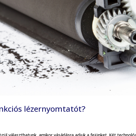
unkciós lézernyomtatót?
zül választhatunk, amikor vásárlásra adjuk a fejünket. Két technoló