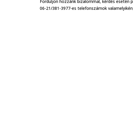
Forduljon hozzánk bizalommal, kérdés esetén p
06-21/381-3977-es telefonszámok valamelyikén,