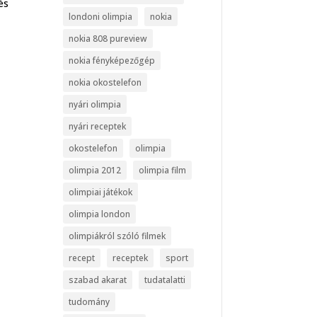
és
londoni olimpia
nokia
nokia 808 pureview
nokia fényképezőgép
nokia okostelefon
nyári olimpia
nyári receptek
okostelefon
olimpia
olimpia 2012
olimpia film
olimpiai játékok
olimpia london
olimpiákról szóló filmek
recept
receptek
sport
szabad akarat
tudatalatti
tudomány