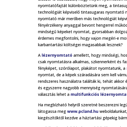
nyomtatófajtát különböztetünk meg, a tintas
technológiát képviselő tintasugaras nyomtató m
nyomtató már merőben más technológiát képvi
fényérzékeny anyaggal bevont hengerrel működi
minőségű képeket nyomtat, gyorsabban dolgozi
érdemes megfontolni, hogy vajon megéri-e most
karbantartási költségei magasabbak lesznek?
A
lézernyomtató
amellett, hogy minőségi, hos
csak nyomtatásra alkalmas, szkennerként és fa
fényképet, szórólapot, plakátot nyomtatunk, a
nyomtat, de a képek száradására sem kell várn
rendszeres használatra találták ki, tehát akko
és egyszerre nagyobb mennyiség nyomtatására sz
választás lehet a
multifunkciós lézernyomta
Ha megbízható helyről szeretné beszerezni leg
látogassa meg
www.pcland.hu
weboldalunkat,
kiegészítőktől kezdve a háztartási gépekig bárm