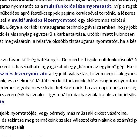
ugaras nyomtatót és a
multifunkciós lézernyomtatót
. Míg a rége
űködése apró festékcseppek papírra kerülésével történik, a lézeres
sel: a
multifunkciós lézernyomtató
egy elektromos töltésű,
k. Előnye a korábbi tintasugaras technológiával szemben, hogy job
k és viszonylag egyszerű a karbantartása. Utóbbi miatt különösen
 megvásárolni a relatíve olcsóbb tintasugaras nyomtatót, ha a kés
szú távon költséghatékony is. De miért is hívjuk multifunkciósnak?
xként is használható, így igazából egy „három az egyben” gép. Ha s
színes lézernyomtató
a legjobb választás, hiszen nem csak gyors
unk, és az elmosódástól sem kell tartanunk. A lézersugaras nyomtat
r érdemes egy ilyen eszközbe befektetnünk, ha azt napi rendszeressé
eretnénk használni – így tehát irodai használatra abszolút ideális
tó
.
újabb nyomtatóját, vagy bármely más műszaki cikket vásárolna,
 és tekintse meg termékeink széles választékát! Nálunk a számítóg
it megtalál!