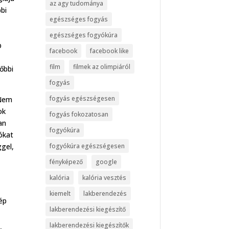
az agy tudománya
bbi
egészséges fogyás
egészséges fogyókúra
b
facebook
facebook like
film
filmek az olimpiáról
őbbi
fogyás
fogyás egészségesen
 Nem
ok
fogyás fokozatosan
an
fogyókúra
ókat
fogyókúra egészségesen
ggel,
fényképező
google
kalória
kalória vesztés
kiemelt
lakberendezés
ép
lakberendezési kiegészítő
lakberendezési kiegészítők