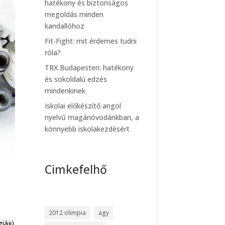
hatékony és biztonságos
megoldás minden
kandallóhoz
Fit-Fight: mit érdemes tudni
róla?
TRX Budapesten: hatékony
és sokoldalú edzés
mindenkinek
Iskolai előkészítő angol
nyelvű magánóvodánkban, a
könnyebb iskolakezdésért
Cimkefelhő
2012 olimpia
agy
giájú