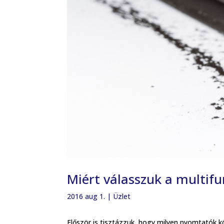
Miért válasszuk a multif
2016 aug 1.
|
Üzlet
Először is tisztázzuk, hogy milyen nyomtatók kö