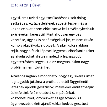
2016 júl 28.
|
Üzlet
Egy sikeres üzleti együttműködéshez sok dolog
szükséges. Az üzletfeleknek egyetértésben, és a
közös célokat szem előtt tartva kell tevékenykedniük,
akár éveken keresztül. Mint ahogyan egy cég
vezetése, úgy ez is nehézségekkel jár, és nem ritkán
komoly akadályokba ütközik. A siker kulcsa abban
rejlik, hogy a felek képesek legyenek elhárítani ezeket
az akadályokat, illetve mindezt a legnagyobb
egyetértésben tegyék. Ha ez megvan, akkor nagy
probléma nem történhet.
Általánosságban elmondható, hogy egy sikeres üzlet
legnagyobb jutalma a profit, de ettől függetlenül
léteznek apróbb gesztusok, melyekkel kimutathatjuk
üzletfeleink felé mutatott szimpátiánkat,
köszönetünket, örömünket és így tovább. Az
úgynevezett üzleti ajándékokkal kedves gesztust