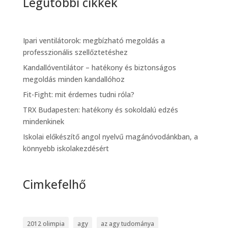
Legutóbbi cikkek
Ipari ventilátorok: megbízható megoldás a
professzionális szellőztetéshez
Kandallóventilátor – hatékony és biztonságos
megoldás minden kandallóhoz
Fit-Fight: mit érdemes tudni róla?
TRX Budapesten: hatékony és sokoldalú edzés
mindenkinek
Iskolai előkészítő angol nyelvű magánóvodánkban, a
könnyebb iskolakezdésért
Cimkefelhő
2012 olimpia
agy
az agy tudománya