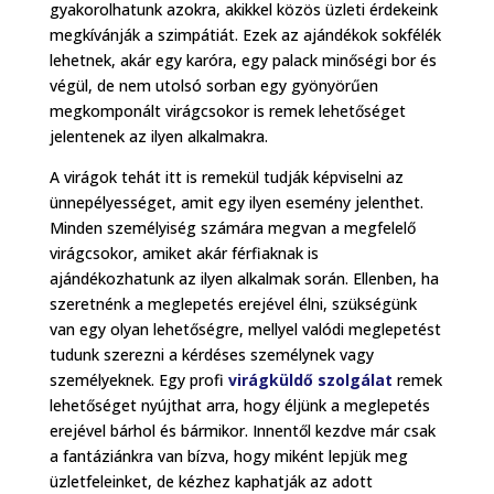
gyakorolhatunk azokra, akikkel közös üzleti érdekeink
megkívánják a szimpátiát. Ezek az ajándékok sokfélék
lehetnek, akár egy karóra, egy palack minőségi bor és
végül, de nem utolsó sorban egy gyönyörűen
megkomponált virágcsokor is remek lehetőséget
jelentenek az ilyen alkalmakra.
A virágok tehát itt is remekül tudják képviselni az
ünnepélyességet, amit egy ilyen esemény jelenthet.
Minden személyiség számára megvan a megfelelő
virágcsokor, amiket akár férfiaknak is
ajándékozhatunk az ilyen alkalmak során. Ellenben, ha
szeretnénk a meglepetés erejével élni, szükségünk
van egy olyan lehetőségre, mellyel valódi meglepetést
tudunk szerezni a kérdéses személynek vagy
személyeknek. Egy profi
virágküldő szolgálat
remek
lehetőséget nyújthat arra, hogy éljünk a meglepetés
erejével bárhol és bármikor. Innentől kezdve már csak
a fantáziánkra van bízva, hogy miként lepjük meg
üzletfeleinket, de kézhez kaphatják az adott