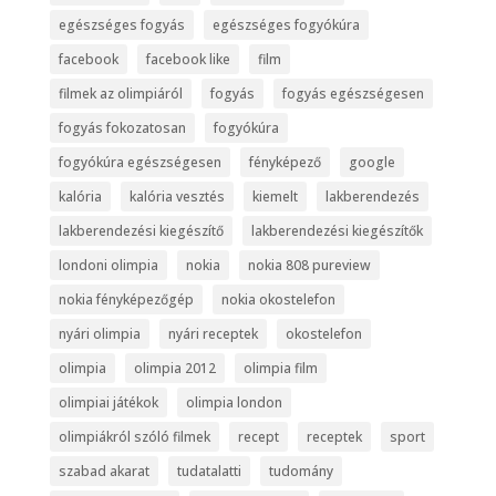
egészséges fogyás
egészséges fogyókúra
facebook
facebook like
film
filmek az olimpiáról
fogyás
fogyás egészségesen
fogyás fokozatosan
fogyókúra
fogyókúra egészségesen
fényképező
google
kalória
kalória vesztés
kiemelt
lakberendezés
lakberendezési kiegészítő
lakberendezési kiegészítők
londoni olimpia
nokia
nokia 808 pureview
nokia fényképezőgép
nokia okostelefon
nyári olimpia
nyári receptek
okostelefon
olimpia
olimpia 2012
olimpia film
olimpiai játékok
olimpia london
olimpiákról szóló filmek
recept
receptek
sport
szabad akarat
tudatalatti
tudomány