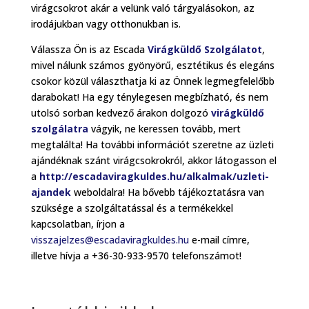
virágcsokrot akár a velünk való tárgyalásokon, az
irodájukban vagy otthonukban is.
Válassza Ön is az Escada
Virágküldő Szolgálatot
,
mivel nálunk számos gyönyörű, esztétikus és elegáns
csokor közül választhatja ki az Önnek legmegfelelőbb
darabokat! Ha egy ténylegesen megbízható, és nem
utolsó sorban kedvező árakon dolgozó
virágküldő
szolgálatra
vágyik, ne keressen tovább, mert
megtalálta! Ha további információt szeretne az üzleti
ajándéknak szánt virágcsokrokról, akkor látogasson el
a
http://escadaviragkuldes.hu/alkalmak/uzleti-
ajandek
weboldalra! Ha bővebb tájékoztatásra van
szüksége a szolgáltatással és a termékekkel
kapcsolatban, írjon a
visszajelzes@escadaviragkuldes.hu
e-mail címre,
illetve hívja a +36-30-933-9570 telefonszámot!