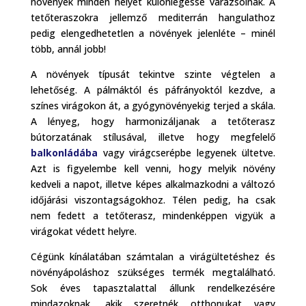
növények minden helyet különlegessé varázsolnak. A
tetőteraszokra jellemző mediterrán hangulathoz
pedig elengedhetetlen a növények jelenléte – minél
több, annál jobb!
A növények típusát tekintve szinte végtelen a
lehetőség. A pálmáktól és páfrányoktól kezdve, a
színes virágokon át, a gyógynövényekig terjed a skála.
A lényeg, hogy harmonizáljanak a tetőterasz
bútorzatának stílusával, illetve hogy megfelelő
balkonládába
vagy virágcserépbe legyenek ültetve.
Azt is figyelembe kell venni, hogy melyik növény
kedveli a napot, illetve képes alkalmazkodni a változó
időjárási viszontagságokhoz. Télen pedig, ha csak
nem fedett a tetőterasz, mindenképpen vigyük a
virágokat védett helyre.
Cégünk kínálatában számtalan a virágültetéshez és
növényápoláshoz szükséges termék megtalálható.
Sok éves tapasztalattal állunk rendelkezésére
mindazoknak, akik szeretnék otthonukat vagy