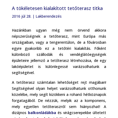
A tökéletesen kialakított tetőterasz titka
2016 júl 28.
|
Lakberendezés
Hazánkban ugyan még nem örvend akkora
népszerűségnek a tetőterasz, mint Európa más
országaiban, vagy a tengerentúlon, de a fővárosban
egyre gyakoribb ez a tetőtéri kialakítás. Főként
különböző szállodák és vendéglátóegységek
épületeire jellemző a tetőterasz létrehozása, de egy
lakóépületet is különlegessé varázsolhatunk a
segítségével.
A tetőterasz számtalan lehetőséget rejt magában!
Segítségével olyan helyet varázsolhatunk otthonunk
közelébe, mely segít kizökkeni a rohanó hétköznapok
forgatagából. De nézzük, melyik az a komponens,
mely egyetlen tetőteraszról sem hiányozhat! A
dizájnos
balkonládákba
és virágcserepekbe ültetett