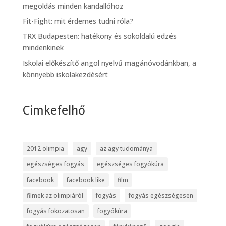
megoldás minden kandallóhoz
Fit-Fight: mit érdemes tudni róla?
TRX Budapesten: hatékony és sokoldalú edzés
mindenkinek
Iskolai előkészítő angol nyelvű magánóvodánkban, a
könnyebb iskolakezdésért
Cimkefelhő
2012 olimpia
agy
az agy tudománya
egészséges fogyás
egészséges fogyókúra
facebook
facebook like
film
filmek az olimpiáról
fogyás
fogyás egészségesen
fogyás fokozatosan
fogyókúra