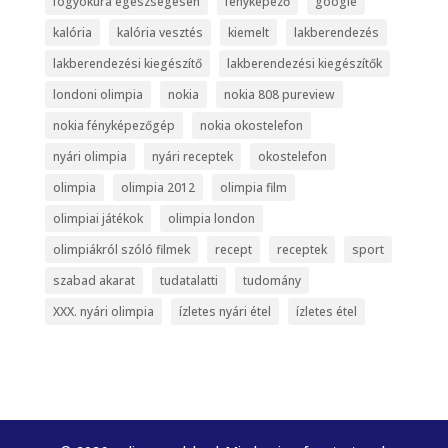
fogyókúra egészségesen
fényképező
google
kalória
kalória vesztés
kiemelt
lakberendezés
lakberendezési kiegészítő
lakberendezési kiegészítők
londoni olimpia
nokia
nokia 808 pureview
nokia fényképezőgép
nokia okostelefon
nyári olimpia
nyári receptek
okostelefon
olimpia
olimpia 2012
olimpia film
olimpiai játékok
olimpia london
olimpiákról szóló filmek
recept
receptek
sport
szabad akarat
tudatalatti
tudomány
XXX. nyári olimpia
ízletes nyári étel
ízletes étel