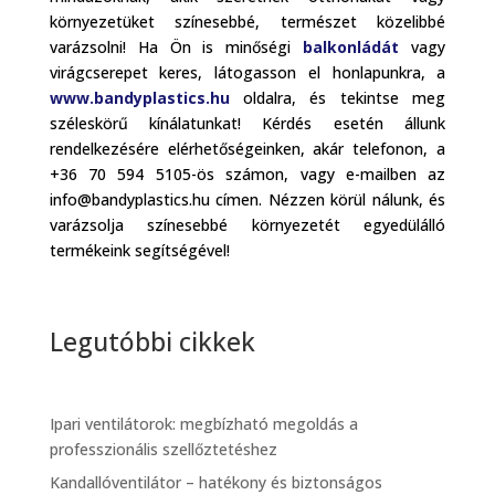
környezetüket színesebbé, természet közelibbé
varázsolni! Ha Ön is minőségi
balkonládát
vagy
virágcserepet keres, látogasson el honlapunkra, a
www.bandyplastics.hu
oldalra, és tekintse meg
széleskörű kínálatunkat! Kérdés esetén állunk
rendelkezésére elérhetőségeinken, akár telefonon, a
+36 70 594 5105-ös számon, vagy e-mailben az
info@bandyplastics.hu címen. Nézzen körül nálunk, és
varázsolja színesebbé környezetét egyedülálló
termékeink segítségével!
Legutóbbi cikkek
Ipari ventilátorok: megbízható megoldás a
professzionális szellőztetéshez
Kandallóventilátor – hatékony és biztonságos