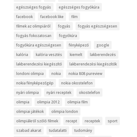
egészséges fogyás
egészséges fogyókúra
facebook
facebook like
film
filmek az olimpiáról
fogyás
fogyás egészségesen
fogyás fokozatosan
fogyókúra
fogyókúra egészségesen
fényképező
google
kalória
kalória vesztés
kiemelt
lakberendezés
lakberendezési kiegészítő
lakberendezési kiegészítők
londoni olimpia
nokia
nokia 808 pureview
nokia fényképezőgép
nokia okostelefon
nyári olimpia
nyári receptek
okostelefon
olimpia
olimpia 2012
olimpia film
olimpiai játékok
olimpia london
olimpiákról szóló filmek
recept
receptek
sport
szabad akarat
tudatalatti
tudomány