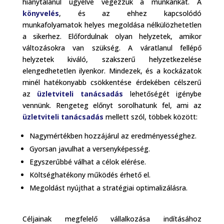
hiánytalanul ügyelve végezzük a munkánkat. A
könyvelés
, és az ehhez kapcsolódó
munkafolyamatok helyes megoldása nélkülözhetetlen
a sikerhez. Előfordulnak olyan helyzetek, amikor
változásokra van szükség. A váratlanul fellépő
helyzetek kiváló, szakszerű helyzetkezelése
elengedhetetlen ilyenkor. Mindezek, és a kockázatok
minél hatékonyabb csökkentése érdekében célszerű
az
üzletviteli tanácsadás
lehetőségét igénybe
vennünk. Rengeteg előnyt sorolhatunk fel, ami az
üzletviteli tanácsadás
mellett szól, többek között:
Nagymértékben hozzájárul az eredményességhez.
Gyorsan javulhat a versenyképesség.
Egyszerűbbé válhat a célok elérése.
Költséghatékony működés érhető el.
Megoldást nyújthat a stratégiai optimalizálásra.
Céljainak megfelelő vállalkozása indításához