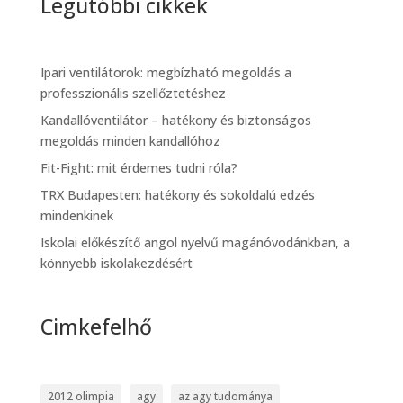
Legutóbbi cikkek
Ipari ventilátorok: megbízható megoldás a
professzionális szellőztetéshez
Kandallóventilátor – hatékony és biztonságos
megoldás minden kandallóhoz
Fit-Fight: mit érdemes tudni róla?
TRX Budapesten: hatékony és sokoldalú edzés
mindenkinek
Iskolai előkészítő angol nyelvű magánóvodánkban, a
könnyebb iskolakezdésért
Cimkefelhő
2012 olimpia
agy
az agy tudománya