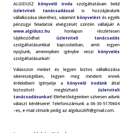
ALGIDUSZ
könyvelő iroda
szolgáltatásain belül
üzletviteli tanácsadással
is hozzájárulunk
vállalkozása sikeréhez, valamint
könyvelést
és egyéb
pénzügyi feladatok elvégzését szintén vállaljuk! A
www.algidusz.hu
honlapon részletesen
tájékozódhat
üzletviteli tanácsadás
szolgáltatásunkkal kapcsolatban, amit ingyen
nyújtunk, amennyiben igénybe veszi
könyvelés
szolgáltatásunkat!
Válasszon minket és legyen biztos vállalkozása
sikerességében, tegyen meg mindent ennek
érdekében! Igényelje a
könyvelő irodánk
által
biztosított megbízható
üzletviteli
tanácsadásunkat
! Elérhetőségeinken szívesen adunk
választ kérdéseire! Telefonszámunk a 06-30-5170604
–es, e-mail címünk pedig az algiduszkft@gmail.com.