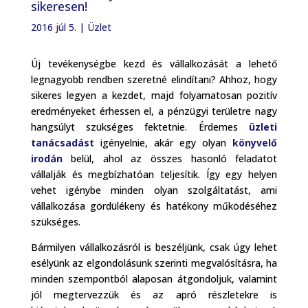
sikeresen!
2016 júl 5.
|
Üzlet
Új tevékenységbe kezd és vállalkozását a lehető
legnagyobb rendben szeretné elindítani? Ahhoz, hogy
sikeres legyen a kezdet, majd folyamatosan pozitív
eredményeket érhessen el, a pénzügyi területre nagy
hangsúlyt szükséges fektetnie. Érdemes
üzleti
tanácsadást
igényelnie, akár egy olyan
könyvelő
irodán
belül, ahol az összes hasonló feladatot
vállalják és megbízhatóan teljesítik. Így egy helyen
vehet igénybe minden olyan szolgáltatást, ami
vállalkozása gördülékeny és hatékony működéséhez
szükséges.
Bármilyen vállalkozásról is beszéljünk, csak úgy lehet
esélyünk az elgondolásunk szerinti megvalósításra, ha
minden szempontból alaposan átgondoljuk, valamint
jól megtervezzük és az apró részletekre is