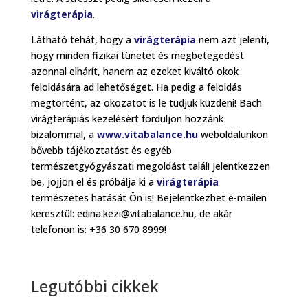
virágterápia
.
Látható tehát, hogy a
virágterápia
nem azt jelenti,
hogy minden fizikai tünetet és megbetegedést
azonnal elhárít, hanem az ezeket kiváltó okok
feloldására ad lehetőséget. Ha pedig a feloldás
megtörtént, az okozatot is le tudjuk küzdeni! Bach
virágterápiás kezelésért forduljon hozzánk
bizalommal, a
www.vitabalance.hu
weboldalunkon
bővebb tájékoztatást és egyéb
természetgyógyászati megoldást talál! Jelentkezzen
be, jöjjön el és próbálja ki a
virágterápia
természetes hatását Ön is! Bejelentkezhet e-mailen
keresztül: edina.kezi@vitabalance.hu, de akár
telefonon is: +36 30 670 8999!
Legutóbbi cikkek