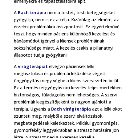
élményekre és tapasztalatokra épít.
A
Bach terápia
nem a testet, testi betegségeket
gyógyítja, nem is ez a célja. Kizárólag az elmére, az
érzelmi problémákra összpontosít. Ez egyértelművé
teszi, hogy minden páciens különböző kezelést és
bánásmódot igényel a kliensek problémáinak
sokszínűsége miatt. A kezelés csakis a pillanatnyi
állapotot tudja gyógyítani!
A
virágterápiát
elvégző páciensek lelki
megtisztulása és problémái leküzdése végett
öngyógyítás megy végbe a kliens szervezetén belül.
Ez a természetgyógyászati kezelés teljes mértékben
biztonságos, túladagolás nem lehetséges. A szervi
problémák kiegészítőjeként is nagyon ajánlott a
terápia. Ugyanis a
Bach virágterápia
azt a lelki okot
szünteti meg, melyből a szervi elváltozások,
megbetegedések keletkeztek. Például gyomorégés,
gyomorfekély leggyakrabban a stressz hatására jön
létre. A stresszt pedig sikeresen kezeli a