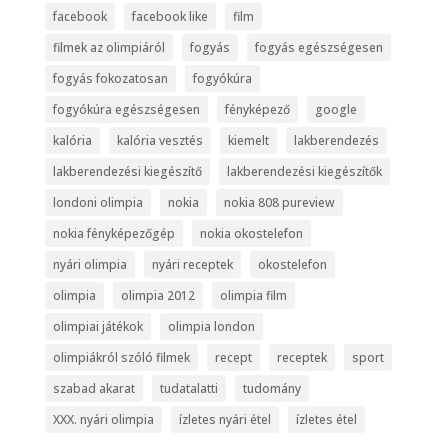
facebook
facebook like
film
filmek az olimpiáról
fogyás
fogyás egészségesen
fogyás fokozatosan
fogyókúra
fogyókúra egészségesen
fényképező
google
kalória
kalória vesztés
kiemelt
lakberendezés
lakberendezési kiegészítő
lakberendezési kiegészítők
londoni olimpia
nokia
nokia 808 pureview
nokia fényképezőgép
nokia okostelefon
nyári olimpia
nyári receptek
okostelefon
olimpia
olimpia 2012
olimpia film
olimpiai játékok
olimpia london
olimpiákról szóló filmek
recept
receptek
sport
szabad akarat
tudatalatti
tudomány
XXX. nyári olimpia
ízletes nyári étel
ízletes étel