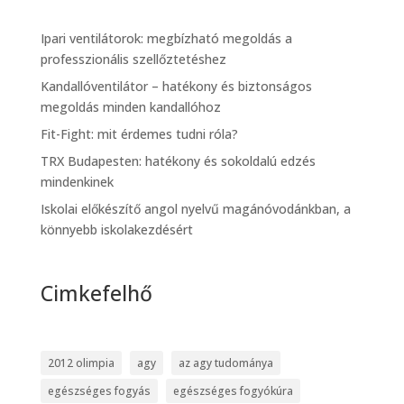
Ipari ventilátorok: megbízható megoldás a
professzionális szellőztetéshez
Kandallóventilátor – hatékony és biztonságos
megoldás minden kandallóhoz
Fit-Fight: mit érdemes tudni róla?
TRX Budapesten: hatékony és sokoldalú edzés
mindenkinek
Iskolai előkészítő angol nyelvű magánóvodánkban, a
könnyebb iskolakezdésért
Cimkefelhő
2012 olimpia
agy
az agy tudománya
egészséges fogyás
egészséges fogyókúra