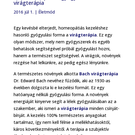
virágterápia
2016 júl 1.
|
Életmód
Egy kevésbé elterjedt, homeopátiás kezeléshez
hasonló gyógyulási forma a
virágterápia
. Ez egy
olyan módszer, mely nem gyógyszerek és egyéb
behatások segítségével próbál gyógyulást hozni,
hanem a természet segítségével. A virágok, növények
rezgése hat lelkünkre, az pedig egész lényünkre.
A természetes növények alkotta
Bach virágterápia
Dr. Edward Bach nevéhez fűződik, aki az 1930-as
években dolgozta ki e kezelési formát. Ez egy
hatóanyag nélküli gyógyulási forma. A növények
energiáját kinyerve segít a lélek gyógyulásában az a
szakember, aki ismeri a
virágterápia
minden csínját-
bínját. A kezelés 100% természetes anyagokat
tartalmaz, így nem kell félnie a mellékhatásoktól,
káros következményektől. A terápia a szubjektív