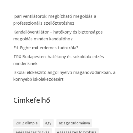
Ipari ventilátorok: megbízható megoldás a
professzionális szellőztetéshez
Kandallóventilátor – hatékony és biztonságos
megoldás minden kandallóhoz
Fit-Fight: mit érdemes tudni róla?
TRX Budapesten: hatékony és sokoldalú edzés
mindenkinek
Iskolai előkészítő angol nyelvű magánóvodánkban, a
könnyebb iskolakezdésért
Cimkefelhő
2012 olimpia
agy
az agy tudománya
egészséges fogyás
egészséges fogyókúra