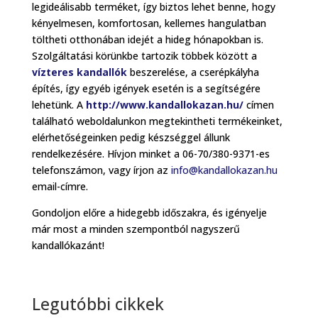
legideálisabb terméket, így biztos lehet benne, hogy
kényelmesen, komfortosan, kellemes hangulatban
töltheti otthonában idejét a hideg hónapokban is.
Szolgáltatási körünkbe tartozik többek között a
vízteres kandallók
beszerelése, a cserépkályha
építés, így egyéb igények esetén is a segítségére
lehetünk. A
http://www.kandallokazan.hu/
címen
található weboldalunkon megtekintheti termékeinket,
elérhetőségeinken pedig készséggel állunk
rendelkezésére. Hívjon minket a 06-70/380-9371-es
telefonszámon, vagy írjon az
info@kandallokazan.hu
email-címre.
Gondoljon előre a hidegebb időszakra, és igényelje
már most a minden szempontból nagyszerű
kandallókazánt!
Legutóbbi cikkek