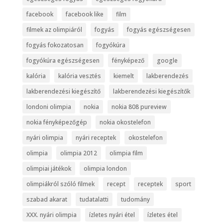
facebook
facebook like
film
filmek az olimpiáról
fogyás
fogyás egészségesen
fogyás fokozatosan
fogyókúra
fogyókúra egészségesen
fényképező
google
kalória
kalória vesztés
kiemelt
lakberendezés
lakberendezési kiegészítő
lakberendezési kiegészítők
londoni olimpia
nokia
nokia 808 pureview
nokia fényképezőgép
nokia okostelefon
nyári olimpia
nyári receptek
okostelefon
olimpia
olimpia 2012
olimpia film
olimpiai játékok
olimpia london
olimpiákról szóló filmek
recept
receptek
sport
szabad akarat
tudatalatti
tudomány
XXX. nyári olimpia
ízletes nyári étel
ízletes étel