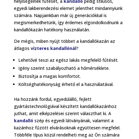
helyiségeinek fűtését, a
kandalló
pedig stílusos,
egyedi lakberendezési elemet jelenthet mindannyiunk
számára. Napjainkban már új generációkkal is
megismerkedhetünk, így érdemes elgondolkodnunk a
kandallókazán hatékony használatán.
De mégis, miben nyújt többet a kandallókazán az
átlagos
vízteres kandallónál
?
Lehetővé teszi az egész lakás megfelelő fűtését.
Igény szerint szabályozható a hőmérséklete.
Biztosítja a magas komfortot.
Költséghatékonyság érhető el a használatával.
Ha hozzánk fordul, egyedülálló, fejlett
gyártástechnológiával készített kandallókazánhoz
juthat, amit elképzelései szerint választhat ki. A
kandalló
szép és egyedi látványának, valamint a
kazánhoz fűzött elvárásoknak együttesen megfelel.
Többféle típus közül rendelheti meg az Ön számára