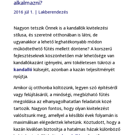
alkalmazni?
2016 júl 1.
|
Lakberendezés
Nagyon tetszik Önnek is a kandallók kivitelezési
stílusa, és szeretné otthonában is látni, de
ugyanakkor a lehető leghatékonyabb módon
működtethető fűtés mellett döntene? A korszerű
fejlesztéseknek köszönhetően már lehetősége van
kandallókazánt igényelni, ami tökéletesen tükrözi a
kandalló
külsejét, azonban a kazán teljesítményét
nyújtja.
Amikor új otthonba költözünk, legyen szó építéséről
vagy felújításáról, a minőségi, megbízható fűtés
megoldása az elhanyagolhatatlan feladatok közé
tartozik. Nagyon fontos, hogy olyan kivitelezést
valósítsunk meg, amellyel a későbbi évek folyamán is
maximálisan elégedettek lehetünk. Köztudott, hogy a
kazán kiválóan biztosítja a hatalmas házak különböző