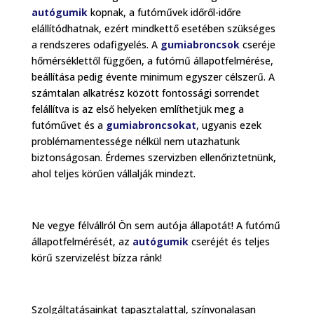
autógumik
kopnak, a futóművek időről-időre
elállítódhatnak, ezért mindkettő esetében szükséges
a rendszeres odafigyelés. A
gumiabroncsok
cseréje
hőmérséklettől függően, a futómű állapotfelmérése,
beállítása pedig évente minimum egyszer célszerű. A
számtalan alkatrész között fontossági sorrendet
felállítva is az első helyeken említhetjük meg a
futóművet és a
gumiabroncsokat
, ugyanis ezek
problémamentessége nélkül nem utazhatunk
biztonságosan. Érdemes szervizben ellenőriztetnünk,
ahol teljes körűen vállalják mindezt.
Ne vegye félvállról Ön sem autója állapotát! A futómű
állapotfelmérését, az
autógumik
cseréjét és teljes
körű szervizelést bízza ránk!
Szolgáltatásainkat tapasztalattal, színvonalasan