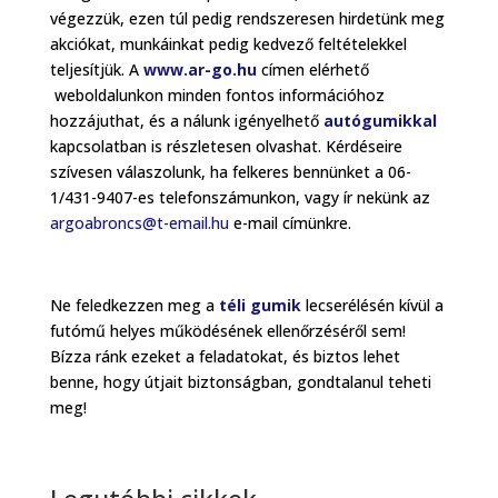
végezzük, ezen túl pedig rendszeresen hirdetünk meg
akciókat, munkáinkat pedig kedvező feltételekkel
teljesítjük. A
www.ar-go.hu
címen elérhető
weboldalunkon minden fontos információhoz
hozzájuthat, és a nálunk igényelhető
autógumikkal
kapcsolatban is részletesen olvashat. Kérdéseire
szívesen válaszolunk, ha felkeres bennünket a 06-
1/431-9407-es telefonszámunkon, vagy ír nekünk az
argoabroncs@t-email.hu
e-mail címünkre.
Ne feledkezzen meg a
téli gumik
lecserélésén kívül a
futómű helyes működésének ellenőrzéséről sem!
Bízza ránk ezeket a feladatokat, és biztos lehet
benne, hogy útjait biztonságban, gondtalanul teheti
meg!