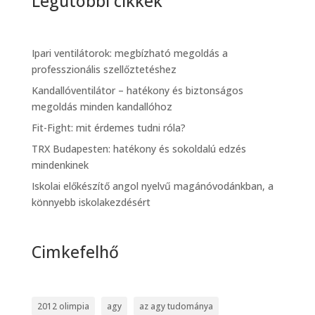
Legutóbbi cikkek
Ipari ventilátorok: megbízható megoldás a
professzionális szellőztetéshez
Kandallóventilátor – hatékony és biztonságos
megoldás minden kandallóhoz
Fit-Fight: mit érdemes tudni róla?
TRX Budapesten: hatékony és sokoldalú edzés
mindenkinek
Iskolai előkészítő angol nyelvű magánóvodánkban, a
könnyebb iskolakezdésért
Cimkefelhő
2012 olimpia
agy
az agy tudománya