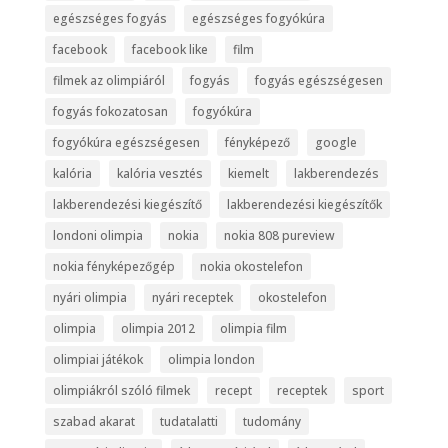
egészséges fogyás
egészséges fogyókúra
facebook
facebook like
film
filmek az olimpiáról
fogyás
fogyás egészségesen
fogyás fokozatosan
fogyókúra
fogyókúra egészségesen
fényképező
google
kalória
kalória vesztés
kiemelt
lakberendezés
lakberendezési kiegészítő
lakberendezési kiegészítők
londoni olimpia
nokia
nokia 808 pureview
nokia fényképezőgép
nokia okostelefon
nyári olimpia
nyári receptek
okostelefon
olimpia
olimpia 2012
olimpia film
olimpiai játékok
olimpia london
olimpiákról szóló filmek
recept
receptek
sport
szabad akarat
tudatalatti
tudomány