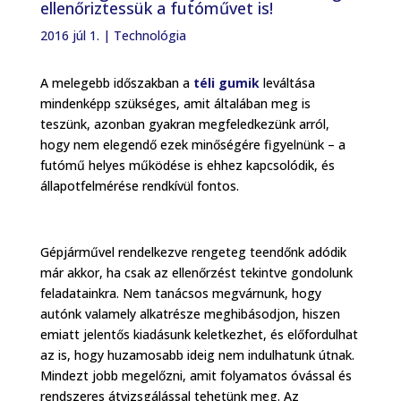
ellenőriztessük a futóművet is!
2016 júl 1.
|
Technológia
A melegebb időszakban a
téli gumik
leváltása
mindenképp szükséges, amit általában meg is
teszünk, azonban gyakran megfeledkezünk arról,
hogy nem elegendő ezek minőségére figyelnünk – a
futómű helyes működése is ehhez kapcsolódik, és
állapotfelmérése rendkívül fontos.
Gépjárművel rendelkezve rengeteg teendőnk adódik
már akkor, ha csak az ellenőrzést tekintve gondolunk
feladatainkra. Nem tanácsos megvárnunk, hogy
autónk valamely alkatrésze meghibásodjon, hiszen
emiatt jelentős kiadásunk keletkezhet, és előfordulhat
az is, hogy huzamosabb ideig nem indulhatunk útnak.
Mindezt jobb megelőzni, amit folyamatos óvással és
rendszeres átvizsgálással tehetünk meg. Az