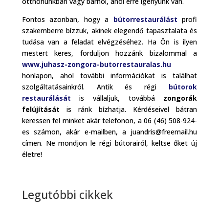
otthonunkban vagy bárhol, ahol erre igényünk van.
Fontos azonban, hogy a
bútorrestaurálást
profi
szakemberre bízzuk, akinek elegendő tapasztalata és
tudása van a feladat elvégzéséhez. Ha Ön is ilyen
mestert keres, forduljon hozzánk bizalommal a
www.juhasz-zongora-butorrestauralas.hu
honlapon, ahol további információkat is találhat
szolgáltatásainkról. Antik és régi
bútorok
restaurálását
is vállaljuk, továbbá
zongorák
felújítását
is ránk bízhatja. Kérdéseivel bátran
keressen fel minket akár telefonon, a 06 (46) 508-924-
es számon, akár e-mailben, a juandris@freemail.hu
címen. Ne mondjon le régi bútorairól, keltse őket új
életre!
Legutóbbi cikkek