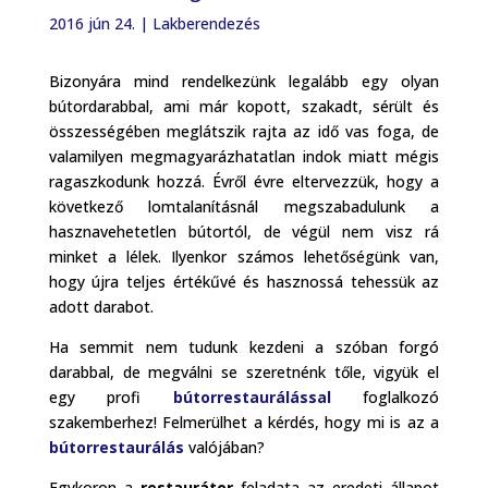
2016 jún 24.
|
Lakberendezés
Bizonyára mind rendelkezünk legalább egy olyan
bútordarabbal, ami már kopott, szakadt, sérült és
összességében meglátszik rajta az idő vas foga, de
valamilyen megmagyarázhatatlan indok miatt mégis
ragaszkodunk hozzá. Évről évre eltervezzük, hogy a
következő lomtalanításnál megszabadulunk a
hasznavehetetlen bútortól, de végül nem visz rá
minket a lélek. Ilyenkor számos lehetőségünk van,
hogy újra teljes értékűvé és hasznossá tehessük az
adott darabot.
Ha semmit nem tudunk kezdeni a szóban forgó
darabbal, de megválni se szeretnénk tőle, vigyük el
egy profi
bútorrestaurálással
foglalkozó
szakemberhez! Felmerülhet a kérdés, hogy mi is az a
bútorrestaurálás
valójában?
Egykoron a
restaurátor
feladata az eredeti állapot