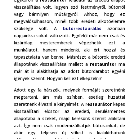
visszaállítása volt, legyen szó festményről, bútorról
vagy bármilyen műtárgyról. Ahhoz, hogy ez
megvalósulhasson, minél több eredeti alkotóelemre
szüksége volt. A
bútorrestaurálás
azonban
napjainkra sokat változott. Egyfelől már nem csak és
kizárólag mesteremberek végezhetik ezt a
munkálatot, hanem mindenki, aki ért hozzá és
tapasztalata van benne. Másrészt a bútorok eredeti
állapotának visszaállítása mellett a
restaurátor
ma
már át is alakíthatja az adott bútordarabot egyéni
igények szerint. Hogyan kell ezt elképzelni?
Adott egy fa bárszék, melynek formáját szeretnénk
megtartani, ám más színben, esetleg huzattal
szeretnénk élvezni a kényelmét. A
restaurátor
képes
visszaállítani először az eredeti, sérülésmentes
állapotába a széket, majd kérésünk szerint alakítani
azt. Így nem csak modernizálhatjuk bútorainkat, de
akár egy teljesen új stílust is kialakíthatunk