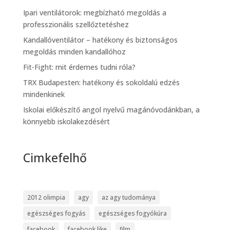
Ipari ventilátorok: megbízható megoldás a
professzionális szellőztetéshez
Kandallóventilátor – hatékony és biztonságos
megoldás minden kandallóhoz
Fit-Fight: mit érdemes tudni róla?
TRX Budapesten: hatékony és sokoldalú edzés
mindenkinek
Iskolai előkészítő angol nyelvű magánóvodánkban, a
könnyebb iskolakezdésért
Cimkefelhő
2012 olimpia
agy
az agy tudománya
egészséges fogyás
egészséges fogyókúra
facebook
facebook like
film