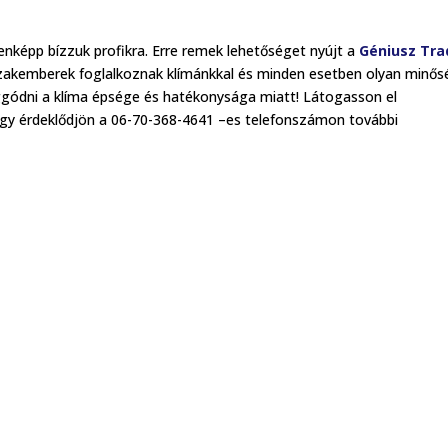
nképp bízzuk profikra. Erre remek lehetőséget nyújt a
Géniusz Tra
 szakemberek foglalkoznak klímánkkal és minden esetben olyan minő
ódni a klíma épsége és hatékonysága miatt! Látogasson el
gy érdeklődjön a 06-70-368-4641 –es telefonszámon további