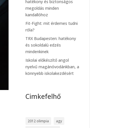
hatékony és biztonságos
megoldás minden
kandallóhoz
Fit-Fight: mit érdemes tudni
róla?
TRX Budapesten: hatékony
és sokoldalú edzés
mindenkinek
Iskolai előkészítő angol
nyelvű magánóvodánkban, a
könnyebb iskolakezdésért
Cimkefelhő
2012 olimpia
agy