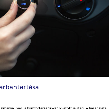
karbantartása
lálmánya, mely a komfortérzetünket hivatott javítani. A használata