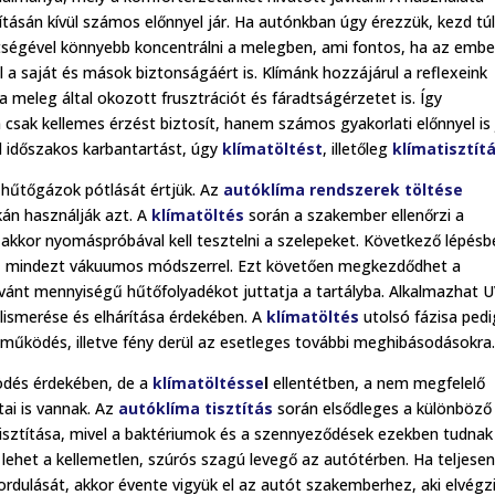
tásán kívül számos előnnyel jár. Ha autónkban úgy érezzük, kezd tú
ítségével könnyebb koncentrálni a melegben, ami fontos, ha az embe
 a saját és mások biztonságáért is. Klímánk hozzájárul a reflexeink
 meleg által okozott frusztrációt és fáradtságérzetet is. Így
sak kellemes érzést biztosít, hanem számos gyakorlati előnnyel is 
el időszakos karbantartást, úgy
klímatöltést
, illetőleg
klímatisztít
 hűtőgázok pótlását értjük. Az
autóklíma rendszerek töltése
kán használják azt. A
klímatöltés
során a szakember ellenőrzi a
 akkor nyomáspróbával kell tesztelni a szelepeket. Következő lépésb
et, mindezt vákuumos módszerrel. Ezt követően megkezdődhet a
vánt mennyiségű hűtőfolyadékot juttatja a tartályba. Alkalmazhat 
elismerése és elhárítása érdekében. A
klímatöltés
utolsó fázisa pedi
ő működés, illetve fény derül az esetleges további meghibásodásokra
ödés érdekében, de a
klímatöltésse
l
ellentétben, a nem megfelelő
ai is vannak. Az
autóklíma tisztítás
során elsődleges a különböző
isztítása, mivel a baktériumok és a szennyeződések ezekben tudnak
lehet a kellemetlen, szúrós szagú levegő az autótérben. Ha teljesen
fordulását, akkor évente vigyük el az autót szakemberhez, aki elvégz