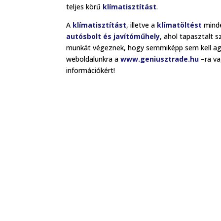
teljes körű
klímatisztítást
.
A
klímatisztítást
, illetve a
klímatöltést
minde
autósbolt és javítóműhely
, ahol tapasztalt
munkát végeznek, hogy semmiképp sem kell agg
weboldalunkra a
www.geniusztrade.hu
–ra va
információkért!