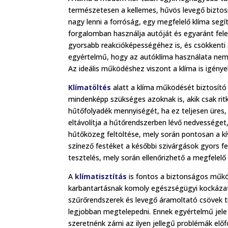
természetesen a kellemes, hűvös levegő biztosí
nagy lenni a forróság, egy megfelelő klíma seg
forgalomban használja autóját és egyaránt felel
gyorsabb reakcióképességéhez is, és csökkenti a
egyértelmű, hogy az autóklíma használata nem c
Az ideális működéshez viszont a klíma is igény
Klímatöltés
alatt a klíma működését biztosító
mindenképp szükséges azoknak is, akik csak rit
hűtőfolyadék mennyiségét, ha ez teljesen üres,
eltávolítja a hűtőrendszerben lévő nedvesség
hűtőközeg feltöltése, mely során pontosan a kí
színező festéket a későbbi szivárgások gyors f
tesztelés, mely során ellenőrizhető a megfelel
A
klímatisztítás
is fontos a biztonságos műk
karbantartásnak komoly egészségügyi kockázat
szűrőrendszerek és levegő áramoltató csövek t
legjobban megtelepedni. Ennek egyértelmű jele 
szeretnénk zárni az ilyen jellegű problémák elő