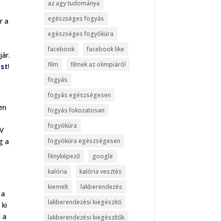
az agy tudománya
l
egészséges fogyás
r a
egészséges fogyókúra
facebook
facebook like
jár.
film
filmek az olimpiáról
ást
!
fogyás
fogyás egészségesen
en
fogyás fokozatosan
fogyókúra
UV
g a
fogyókúra egészségesen
.
fényképező
google
kalória
kalória vesztés
kiemelt
lakberendezés
 a
lakberendezési kiegészítő
 ki
i a
lakberendezési kiegészítők