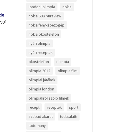
londoni olimpia
nokia
de
nokia 808 pureview
ségű
nokia fényképezőgép
nokia okostelefon
nyári olimpia
nyári receptek
okostelefon
olimpia
olimpia 2012
olimpia film
olimpiai játékok
olimpia london
olimpiákról szóló filmek
recept
receptek
sport
szabad akarat
tudatalatti
tudomány