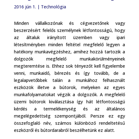
2016 jún 1.
|
Technológia
Minden vállalkozónak és cégvezetőnek vagy
beszerzésért felelős személynek létfontosságú, hogy
az általuk irányított üzemben vagy ipari
létesítményben minden feltétel megfelelő legyen a
hatékony munkavégzéshez, amihez hozzá tartozik a
dolgozók megfelelő munkakörülményeinek
megteremtése is. Ehhez sok tényezőt kell figyelembe
venni, munkaidő, bérezés és így tovább, de a
legalapvetőbbek talán a munkához felhasznált
eszközök illetve a bútorok, melyeken az egyes
munkafolyamatokat végzik a dolgozók. A megfelelő
üzemi bútorok kiválasztása így hát létfontosságú
kérdés a termelékenység és az általános
megelégedettség szempontjából. Persze ez egy
összefoglaló név, számos különböző rendeltetésű
eszközről és bútordarabról beszélhetünk ez alatt.