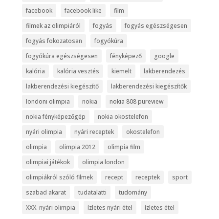
facebook
facebook like
film
filmek az olimpiáról
fogyás
fogyás egészségesen
fogyás fokozatosan
fogyókúra
fogyókúra egészségesen
fényképező
google
kalória
kalória vesztés
kiemelt
lakberendezés
lakberendezési kiegészítő
lakberendezési kiegészítők
londoni olimpia
nokia
nokia 808 pureview
nokia fényképezőgép
nokia okostelefon
nyári olimpia
nyári receptek
okostelefon
olimpia
olimpia 2012
olimpia film
olimpiai játékok
olimpia london
olimpiákról szóló filmek
recept
receptek
sport
szabad akarat
tudatalatti
tudomány
XXX. nyári olimpia
ízletes nyári étel
ízletes étel