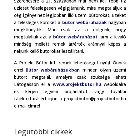
Szerencsére a 21. században már nem kell több tíz
üzletet feleslegesen végigjárnunk, mire megtaláljuk a
cég igényeihez legjobban illő üzemi bútorokat. Ezeket
a felesleges köröket a
bútor webáruházak
nagyban
megkönnyítik. Már csak az a dolgunk, hogy
megtaláljuk azt a
bútor webáruházat
, ami a kiváló
minőség mellett remek ár/érték aránnyal képes a
nekünk kellő bútorokat leszállítani.
A Projekt Bútor kft. remek lehetőséget nyújt Önnek
erre!
Bútor webáruházukban
minden olyan üzemi
bútort megtalál, amelyre csak szüksége lehet!
Látogasson el a
www.projektbutor.hu
weboldalra
és kérjen egyéni árajánlatot vagy további
tájékoztatásért írjon a projektbutor@projektbutor.hu
e-mail címre!
Legutóbbi cikkek