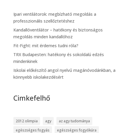
Ipari ventilátorok: megbízható megoldás a
professzionális szellőztetéshez
Kandallóventilátor – hatékony és biztonságos
megoldás minden kandallóhoz
Fit-Fight: mit érdemes tudni róla?
TRX Budapesten: hatékony és sokoldalú edzés
mindenkinek
Iskolai előkészítő angol nyelvű magánóvodánkban, a
könnyebb iskolakezdésért
Cimkefelhő
2012 olimpia
agy
az agy tudománya
egészséges fogyás
egészséges fogyókúra