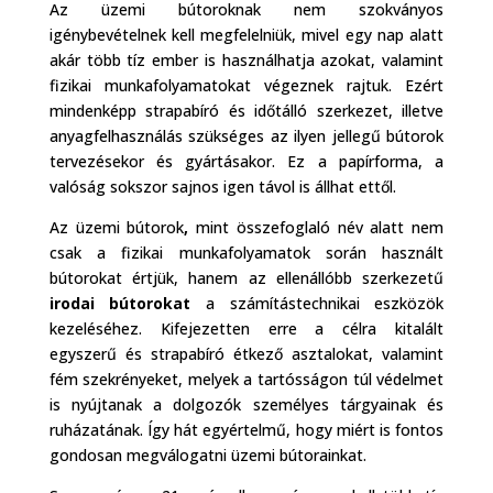
Az üzemi bútoroknak nem szokványos
igénybevételnek kell megfelelniük, mivel egy nap alatt
akár több tíz ember is használhatja azokat, valamint
fizikai munkafolyamatokat végeznek rajtuk. Ezért
mindenképp strapabíró és időtálló szerkezet, illetve
anyagfelhasználás szükséges az ilyen jellegű bútorok
tervezésekor és gyártásakor. Ez a papírforma, a
valóság sokszor sajnos igen távol is állhat ettől.
Az üzemi bútorok
,
mint összefoglaló név alatt nem
csak a fizikai munkafolyamatok során használt
bútorokat értjük, hanem az ellenállóbb szerkezetű
irodai bútorokat
a számítástechnikai eszközök
kezeléséhez. Kifejezetten erre a célra kitalált
egyszerű és strapabíró étkező asztalokat, valamint
fém szekrényeket, melyek a tartósságon túl védelmet
is nyújtanak a dolgozók személyes tárgyainak és
ruházatának. Így hát egyértelmű, hogy miért is fontos
gondosan megválogatni üzemi bútorainkat.