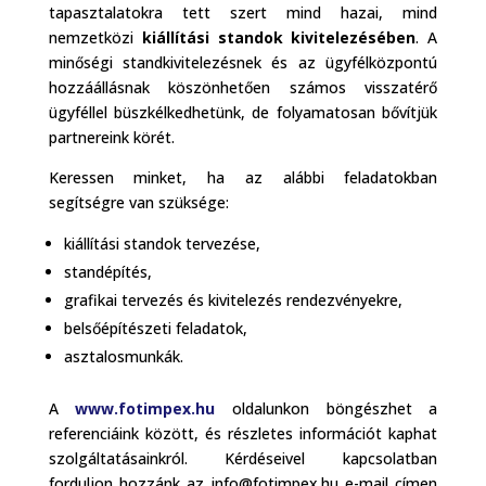
tapasztalatokra tett szert mind hazai, mind
nemzetközi
kiállítási standok kivitelezésében
. A
minőségi standkivitelezésnek és az ügyfélközpontú
hozzáállásnak köszönhetően számos visszatérő
ügyféllel büszkélkedhetünk, de folyamatosan bővítjük
partnereink körét.
Keressen minket, ha az alábbi feladatokban
segítségre van szüksége:
kiállítási standok tervezése,
standépítés,
grafikai tervezés és kivitelezés rendezvényekre,
belsőépítészeti feladatok,
asztalosmunkák.
A
www.fotimpex.hu
oldalunkon böngészhet a
referenciáink között, és részletes információt kaphat
szolgáltatásainkról. Kérdéseivel kapcsolatban
forduljon hozzánk az info@fotimpex.hu e-mail címen