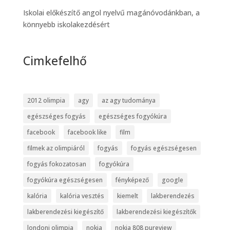
Iskolai előkészítő angol nyelvű magánóvodánkban, a
könnyebb iskolakezdésért
Cimkefelhő
2012 olimpia
agy
az agy tudománya
egészséges fogyás
egészséges fogyókúra
facebook
facebook like
film
filmek az olimpiáról
fogyás
fogyás egészségesen
fogyás fokozatosan
fogyókúra
fogyókúra egészségesen
fényképező
google
kalória
kalória vesztés
kiemelt
lakberendezés
lakberendezési kiegészítő
lakberendezési kiegészítők
londoni olimpia
nokia
nokia 808 pureview