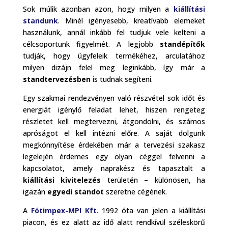
Sok múlik azonban azon, hogy milyen a
kiállítási
standunk
.
Minél igényesebb, kreatívabb elemeket
használunk, annál inkább fel tudjuk vele kelteni a
célcsoportunk figyelmét. A legjobb
standépítők
tudják, hogy ügyfeleik termékéhez, arculatához
milyen dizájn felel meg leginkább, így már a
standtervezésben
is tudnak segíteni.
Egy szakmai rendezvényen való részvétel sok időt és
energiát igénylő feladat lehet, hiszen rengeteg
részletet kell megtervezni, átgondolni, és számos
apróságot el kell intézni előre. A saját dolgunk
megkönnyítése érdekében már a tervezési szakasz
legelején érdemes egy olyan céggel felvenni a
kapcsolatot, amely naprakész és tapasztalt a
kiállítási kivitelezés
területén – különösen, ha
igazán
egyedi standot
szeretne cégének.
A
Fótimpex-MPI Kft
.
1992 óta van jelen a kiállítási
piacon, és ez alatt az idő alatt rendkívül széleskörű