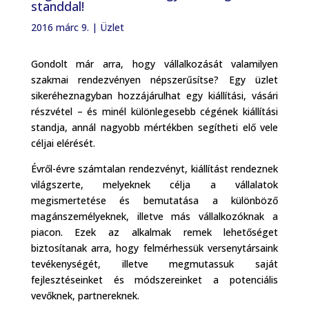
standdal!
2016 márc 9.
|
Üzlet
Gondolt már arra, hogy vállalkozását valamilyen
szakmai rendezvényen népszerűsítse? Egy üzlet
sikeréheznagyban hozzájárulhat egy kiállítási, vásári
részvétel – és minél különlegesebb cégének kiállítási
standja, annál nagyobb mértékben segítheti elő vele
céljai elérését.
Évről-évre számtalan rendezvényt, kiállítást rendeznek
világszerte, melyeknek célja a vállalatok
megismertetése és bemutatása a különböző
magánszemélyeknek, illetve más vállalkozóknak a
piacon. Ezek az alkalmak remek lehetőséget
biztosítanak arra, hogy felmérhessük versenytársaink
tevékenységét, illetve megmutassuk saját
fejlesztéseinket és módszereinket a potenciális
vevőknek, partnereknek.