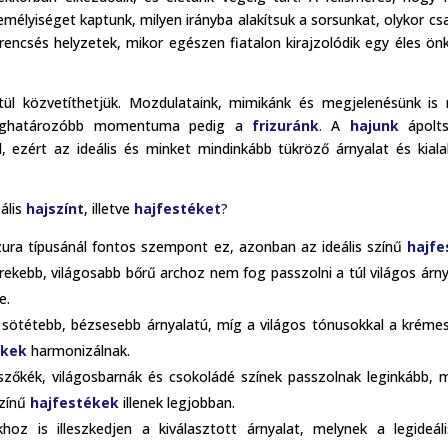
mélyiséget kaptunk, milyen irányba alakítsuk a sorsunkat, olykor cs
rencsés helyzetek, mikor egészen fiatalon kirajzolódik egy éles ön
ül közvetíthetjük. Mozdulataink, mimikánk és megjelenésünk is
gmeghatározóbb momentuma pedig a
frizuránk
.
A
hajunk
ápolt
, ezért az ideális és minket mindinkább tükröző árnyalat és kiala
ális
hajszínt
, illetve
hajfestéket
?
izura típusánál fontos szempont ez, azonban az ideális színű
hajfe
rekebb, világosabb bőrű archoz nem fog passzolni a túl világos árny
e.
 sötétebb, bézsesebb árnyalatú, míg a világos tónusokkal a kréme
ékek
harmonizálnak.
zőkék, világosbarnák és csokoládé színek passzolnak leginkább, 
színű
hajfestékek
illenek legjobban.
oz is illeszkedjen a kiválasztott árnyalat, melynek a legideál