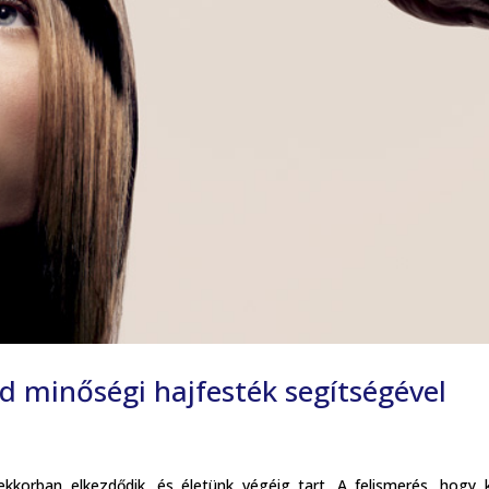
od minőségi hajfesték segítségével
korban elkezdődik, és életünk végéig tart. A felismerés, hogy k