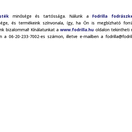
sték
minősége és tartóssága. Nálunk a
Fodrilla fodrászk
sége, és termékeink színvonala, így, ha Ön is megbízható forr
nk bizalommal! Kínálatunkat a
www.fodrilla.hu
oldalon tekintheti
 a 06-20-233-7002-es számon, illetve e-mailben a fodrilla@fodril