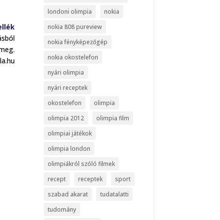
londoni olimpia
nokia
ellék
nokia 808 pureview
ásból
nokia fényképezőgép
 meg.
nokia okostelefon
la.hu
nyári olimpia
nyári receptek
okostelefon
olimpia
olimpia 2012
olimpia film
olimpiai játékok
olimpia london
olimpiákról szóló filmek
recept
receptek
sport
szabad akarat
tudatalatti
tudomány