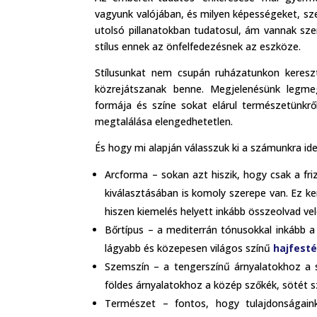
vagyunk valójában, és milyen képességeket, sze
utolsó pillanatokban tudatosul, ám vannak sze
stílus ennek az önfelfedezésnek az eszköze.
Stílusunkat nem csupán ruházatunkon kereszt
közrejátszanak benne. Megjelenésünk le
formája és színe sokat elárul természetünkről
megtalálása elengedhetetlen.
És hogy mi alapján válasszuk ki a számunkra ide
Arcforma – sokan azt hiszik, hogy csak a fr
kiválasztásában is komoly szerepe van. Ez ke
hiszen kiemelés helyett inkább összeolvad vel
Bőrtípus – a mediterrán tónusokkal inkább a
lágyabb és közepesen világos színű
hajfest
Szemszín – a tengerszínű árnyalatokhoz a s
földes árnyalatokhoz a közép szőkék, sötét 
Természet – fontos, hogy tulajdonságainkh