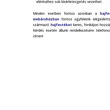
eléréséhez sok kísérletezgetés vezethet.
Minden esetben fontos azonban a
hajfe
webáruházban
fontos ügyfeleink elégedett
származó
hajfestéket
keres, forduljon hozzá
Kérdés esetén állunk rendelkezésére telefonon
címen!