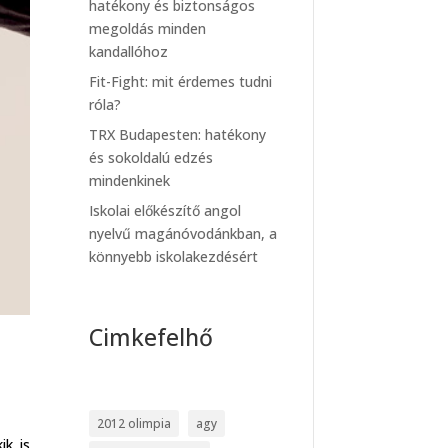
hatékony és biztonságos
megoldás minden
kandallóhoz
Fit-Fight: mit érdemes tudni
róla?
TRX Budapesten: hatékony
és sokoldalú edzés
mindenkinek
Iskolai előkészítő angol
nyelvű magánóvodánkban, a
könnyebb iskolakezdésért
Cimkefelhő
2012 olimpia
agy
ik is