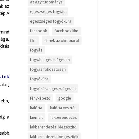
az agy tudománya
ak az
egészséges fogyás
kép.A
egészséges fogyókúra
facebook
facebook like
 mind
sága,
film
filmek az olimpiáról
kítás
fogyás
fogyás egészségesen
fogyás fokozatosan
sték
fogyókúra
alat,
fogyókúra egészségesen
fényképező
google
sebb,
kalória
kalória vesztés
míg a
kiemelt
lakberendezés
lakberendezési kiegészítő
isabb
lakberendezési kiegészítők