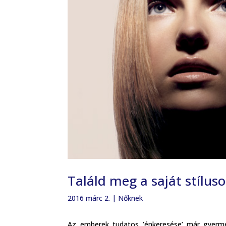
Találd meg a saját stílus
2016 márc 2.
|
Nőknek
Az emberek tudatos ’énkeresése’ már gyermek