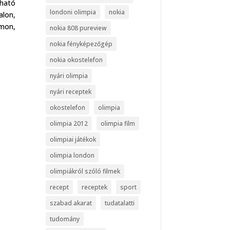
zható
londoni olimpia
nokia
alon,
ámon,
nokia 808 pureview
nokia fényképezőgép
nokia okostelefon
nyári olimpia
nyári receptek
okostelefon
olimpia
olimpia 2012
olimpia film
olimpiai játékok
olimpia london
olimpiákról szóló filmek
recept
receptek
sport
szabad akarat
tudatalatti
tudomány