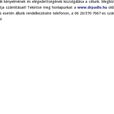
vők kényelmének és elégedettségének kiszolgálása a célunk. Megbí
atja számításait! Tekintse meg honlapunkat a
www.drpadlo.hu
old
dés esetén állunk rendelkezésére telefonon, a 06 20/370-7067-es sz
n!