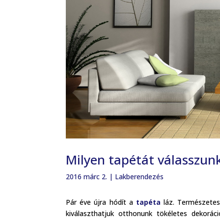
Milyen tapétát válasszun
2016 márc 2.
|
Lakberendezés
Pár éve újra hódít a
tapéta
láz. Természetes
kiválaszthatjuk otthonunk tökéletes dekorác