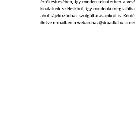
értékesítésében, így minden tekintetben a ve
kínálatunk széleskörű, így mindenki megtalálh
ahol tájékozódhat szolgáltatásainkról is. Kér
illetve e-mailben a webaruhaz@drpadlo.hu címe