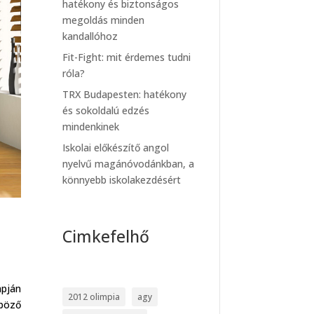
hatékony és biztonságos
megoldás minden
kandallóhoz
Fit-Fight: mit érdemes tudni
róla?
TRX Budapesten: hatékony
és sokoldalú edzés
mindenkinek
Iskolai előkészítő angol
nyelvű magánóvodánkban, a
könnyebb iskolakezdésért
Cimkefelhő
apján
2012 olimpia
agy
böző