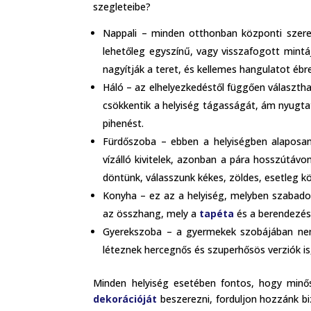
szegleteibe?
Nappali – minden otthonban központi szerepe
lehetőleg egyszínű, vagy visszafogott mint
nagyítják a teret, és kellemes hangulatot ébr
Háló – az elhelyezkedéstől függően választh
csökkentik a helyiség tágasságát, ám nyugtat
pihenést.
Fürdőszoba – ebben a helyiségben alaposan
vízálló kivitelek, azonban a pára hosszútá
döntünk, válasszunk kékes, zöldes, esetleg k
Konyha – ez az a helyiség, melyben szabadon
az összhang, mely a
tapéta
és a berendezés
Gyerekszoba – a gyermekek szobájában nem
léteznek hercegnős és szuperhősös verziók is,
Minden helyiség esetében fontos, hogy min
dekorációját
beszerezni, forduljon hozzánk b