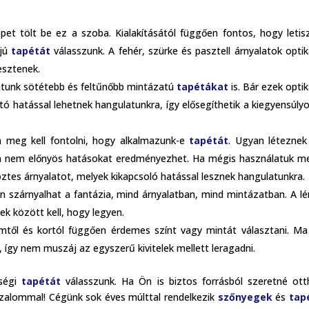
t tölt be ez a szoba. Kialakításától függően fontos, hogy letisz
ájú
tapétát
válasszunk. A fehér, szürke és pasztell árnyalatok optik
esztenek.
atunk sötétebb és feltűnőbb mintázatú
tapétákat
is. Bár ezek optik
ó hatással lehetnek hangulatunkra, így elősegíthetik a kiegyensúly
 meg kell fontolni, hogy alkalmazunk-e
tapétát
. Ugyan létezne
von nem előnyös hatásokat eredményezhet. Ha mégis használatuk me
öztes árnyalatot, melyek kikapcsoló hatással lesznek hangulatunkra.
 szárnyalhat a fantázia, mind árnyalatban, mind mintázatban. A l
ek között kell, hogy legyen.
től és kortól függően érdemes színt vagy mintát választani. M
 így nem muszáj az egyszerű kivitelek mellett leragadni.
őségi
tapétát
válasszunk. Ha Ön is biztos forrásból szeretné ot
izalommal! Cégünk sok éves múlttal rendelkezik
szőnyegek
és
tap