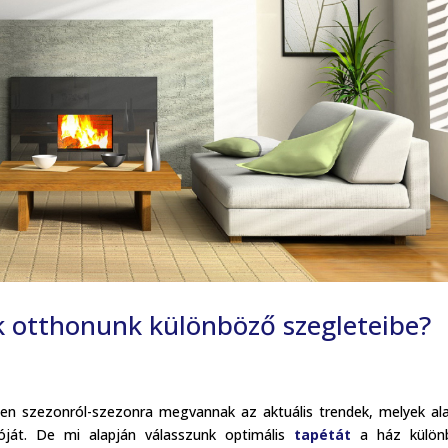
k otthonunk különböző szegleteibe?
en szezonról-szezonra megvannak az aktuális trendek, melyek al
ióját. De mi alapján válasszunk optimális
tapétát
a ház külön