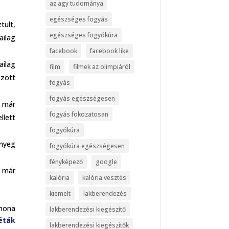
az agy tudománya
egészséges fogyás
tult,
egészséges fogyókúra
ailag
facebook
facebook like
ailag
film
filmek az olimpiáról
ozott
fogyás
fogyás egészségesen
k már
fogyás fokozatosan
llett
fogyókúra
ényeg
fogyókúra egészségesen
fényképező
google
a már
kalória
kalória vesztés
kiemelt
lakberendezés
thona
lakberendezési kiegészítő
éták
lakberendezési kiegészítők