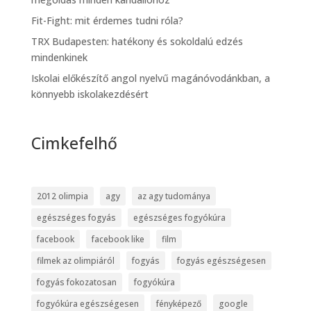
Fit-Fight: mit érdemes tudni róla?
TRX Budapesten: hatékony és sokoldalú edzés
mindenkinek
Iskolai előkészítő angol nyelvű magánóvodánkban, a
könnyebb iskolakezdésért
Cimkefelhő
2012 olimpia
agy
az agy tudománya
egészséges fogyás
egészséges fogyókúra
facebook
facebook like
film
filmek az olimpiáról
fogyás
fogyás egészségesen
fogyás fokozatosan
fogyókúra
fogyókúra egészségesen
fényképező
google