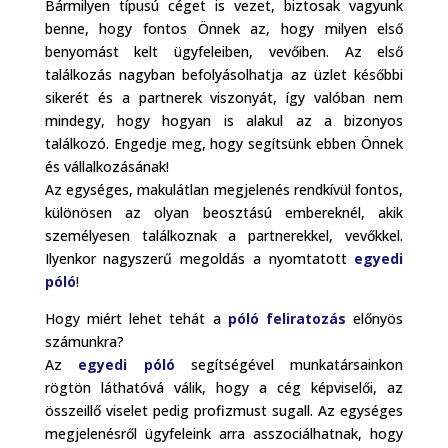
Bármilyen típusú céget is vezet, biztosak vagyunk
benne, hogy fontos Önnek az, hogy milyen első
benyomást kelt ügyfeleiben, vevőiben. Az első
találkozás nagyban befolyásolhatja az üzlet későbbi
sikerét és a partnerek viszonyát, így valóban nem
mindegy, hogy hogyan is alakul az a bizonyos
találkozó. Engedje meg, hogy segítsünk ebben Önnek
és vállalkozásának!
Az egységes, makulátlan megjelenés rendkívül fontos,
különösen az olyan beosztású embereknél, akik
személyesen találkoznak a partnerekkel, vevőkkel.
Ilyenkor nagyszerű megoldás a nyomtatott
egyedi
póló
!
Hogy miért lehet tehát a
póló feliratozás
előnyös
számunkra?
Az
egyedi póló
segítségével munkatársainkon
rögtön láthatóvá válik, hogy a cég képviselői, az
összeillő viselet pedig profizmust sugall. Az egységes
megjelenésről ügyfeleink arra asszociálhatnak, hogy