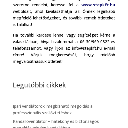
szeretne rendelni, keresse fel a
www.stepkft.hu
weboldalt, ahol kiválaszthatja az Önnek leginkább
megfelelő lehetőségeket, és további remek ötleteket
is találhat!
Ha további kérdése lenne, vagy segítséget kérne a
választásban, hívja bizalommal a 06-30/969-0322-es
telefonszámot, vagy írjon az info@stepkft.hu e-mail
címre! Várjuk megkeresését, hogy mielőbb
megvalósíthassuk ötleteit!
Legutóbbi cikkek
Ipari ventilátorok: megbízható megoldás a
professzionális szellőztetéshez
Kandallóventilátor – hatékony és biztonságos
megoldás minden kandallóhoz