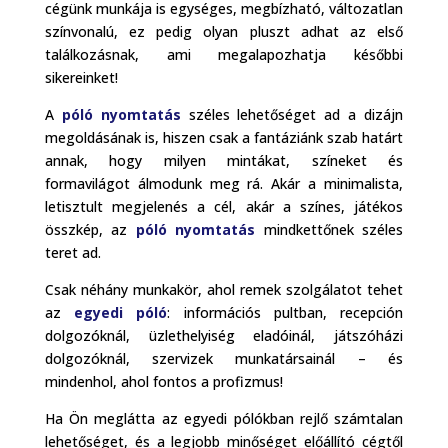
cégünk munkája is egységes, megbízható, változatlan
színvonalú, ez pedig olyan pluszt adhat az első
találkozásnak, ami megalapozhatja későbbi
sikereinket!
A
póló nyomtatás
széles lehetőséget ad a dizájn
megoldásának is, hiszen csak a fantáziánk szab határt
annak, hogy milyen mintákat, színeket és
formavilágot álmodunk meg rá. Akár a minimalista,
letisztult megjelenés a cél, akár a színes, játékos
összkép, az
póló nyomtatás
mindkettőnek széles
teret ad.
Csak néhány munkakör, ahol remek szolgálatot tehet
az
egyedi póló
: információs pultban, recepción
dolgozóknál, üzlethelyiség eladóinál, játszóházi
dolgozóknál, szervizek munkatársainál – és
mindenhol, ahol fontos a profizmus!
Ha Ön meglátta az egyedi pólókban
rejlő számtalan
lehetőséget, és a legjobb minőséget előállító cégtől