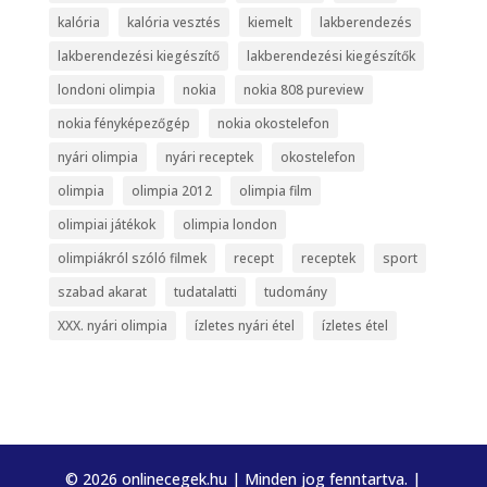
kalória
kalória vesztés
kiemelt
lakberendezés
lakberendezési kiegészítő
lakberendezési kiegészítők
londoni olimpia
nokia
nokia 808 pureview
nokia fényképezőgép
nokia okostelefon
nyári olimpia
nyári receptek
okostelefon
olimpia
olimpia 2012
olimpia film
olimpiai játékok
olimpia london
olimpiákról szóló filmek
recept
receptek
sport
szabad akarat
tudatalatti
tudomány
XXX. nyári olimpia
ízletes nyári étel
ízletes étel
© 2026 onlinecegek.hu | Minden jog fenntartva. |