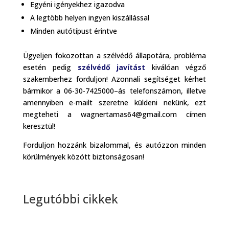
Egyéni igényekhez igazodva
A legtöbb helyen ingyen kiszállással
Minden autótípust érintve
Ügyeljen fokozottan a szélvédő állapotára, probléma
esetén pedig
szélvédő javítást
kiválóan végző
szakemberhez forduljon! Azonnali segítséget kérhet
bármikor a 06-30-7425000–ás telefonszámon, illetve
amennyiben e-mailt szeretne küldeni nekünk, ezt
megteheti a wagnertamas64@gmail.com címen
keresztül!
Forduljon hozzánk bizalommal, és autózzon minden
körülmények között biztonságosan!
Legutóbbi cikkek