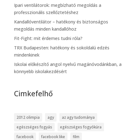
Ipari ventilátorok: megbízható megoldás a
professzionális szellőztetéshez
Kandallóventilátor – hatékony és biztonságos
megoldás minden kandallóhoz
Fit-Fight: mit érdemes tudni róla?
TRX Budapesten: hatékony és sokoldalú edzés
mindenkinek
Iskolai előkészítő angol nyelvű magánóvodánkban, a
könnyebb iskolakezdésért
Cimkefelhő
2012 olimpia
agy
az agy tudománya
egészséges fogyás
egészséges fogyókúra
facebook
facebook like
film