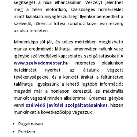
segítségét a hiba elhárításában. Veszélyt jelenthet
még a télen előforduló, szélsőséges hőmérséklet
miatt kialakuló anyagfeszültség. Ilyenkor berepedhet a
szélvédő, főként a fűtési zónához közel eső részen,
az alsó területen.
Mindenképp jól jár, és teljes mértékben megbízható
munka eredményét láthatja, amennyiben nálunk vesz
igénybe szélvédőjével kapcsolatos szolgáltatásokat! A
www.szelvedomester.hu
internetes oldalunkon
betekintést nyerhet az általunk végzett
tevékenységekbe, és a konkrét árakat is feltüntetve
találhatja. Igyekszünk a lehető legtöbb információt
megadni már a honlapon keresztül, és maximális
munkát végezni minden alkalommal. Érdemes igénybe
venni
szélvédő javítási szolgáltatásainkat
, hiszen
munkánkat a következőképp végezzük:
Rugalmasan
Precízen