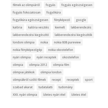
filmek az olimpiáról
fogyás
fogyás egészségesen
fogyás fokozatosan
fogyókúra
fogyókúra egészségesen
fényképező
google
kalória
kalória vesztés
kiemelt
lakberendezés
lakberendezési kiegészítő
lakberendezési kiegészítők
londoni olimpia
nokia
nokia 808 pureview
nokia fényképezőgép
nokia okostelefon
nyári olimpia
nyári receptek
okostelefon
olimpia
olimpia 2012
olimpia film
olimpiai játékok
olimpia london
olimpiákról szóló filmek
recept
receptek
sport
szabad akarat
tudatalatti
tudomány
XXX. nyári olimpia
ízletes nyári étel
ízletes étel