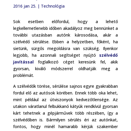
2016 jan 25.
|
Technológia
Sok esetben előfordul, hogy a lehető
legkellemetlenebb időben akadályoz meg bennünket a
további utazásban autónk károsodása, akár a
szélvédő sérülése. Ebben a helyzetben, főként, ha
sietünk, sürgős megoldásra van szükség. Ilyenkor
legjobb, ha azonnali segítséget nyújtó
szélvédő
javítással
foglalkozó céget keresünk fel, akik
gyorsan, kiváló módszerrel oldhatják meg a
problémát.
A szélvédők törése, sérülése sajnos egyre gyakrabban
fordul elő az autósok körében. Ennek több oka lehet,
mint például az útviszonyok kedvezőtlensége. Az
utakon váratlanul felbukkanó kátyúk rendkívül gyorsan
kárt tehetnek a gépjárművek több részében, így a
szélvédőben is. Bármilyen sérülés éri az autónkat,
fontos, hogy minél hamarabb kérjük szakember