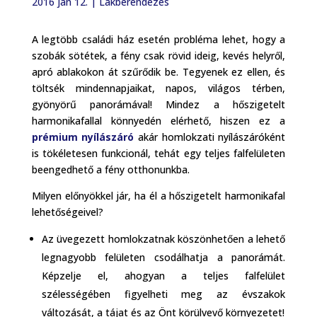
2016 jan 12.
|
Lakberendezés
A legtöbb családi ház esetén probléma lehet, hogy a
szobák sötétek, a fény csak rövid ideig, kevés helyről,
apró ablakokon át szűrődik be. Tegyenek ez ellen, és
töltsék mindennapjaikat, napos, világos térben,
gyönyörű panorámával! Mindez a hőszigetelt
harmonikafallal könnyedén elérhető, hiszen ez a
prémium nyílászáró
akár homlokzati nyílászáróként
is tökéletesen funkcionál, tehát egy teljes falfelületen
beengedhető a fény otthonunkba.
Milyen előnyökkel jár, ha él a hőszigetelt harmonikafal
lehetőségeivel?
Az üvegezett homlokzatnak köszönhetően a lehető
legnagyobb felületen csodálhatja a panorámát.
Képzelje el, ahogyan a teljes falfelület
szélességében figyelheti meg az évszakok
változását, a tájat és az Önt körülvevő környezetet!