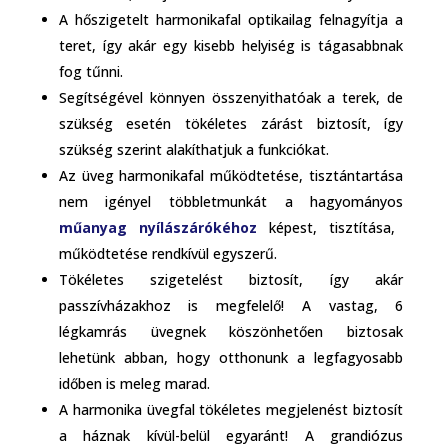
A hőszigetelt harmonikafal optikailag felnagyítja a
teret, így akár egy kisebb helyiség is tágasabbnak
fog tűnni.
Segítségével könnyen összenyithatóak a terek, de
szükség esetén tökéletes zárást biztosít, így
szükség szerint alakíthatjuk a funkciókat.
Az üveg harmonikafal működtetése, tisztántartása
nem igényel többletmunkát a hagyományos
műanyag nyílászárókéhoz
képest, tisztítása,
működtetése rendkívül egyszerű.
Tökéletes szigetelést biztosít, így akár
passzívházakhoz is megfelelő! A vastag, 6
légkamrás üvegnek köszönhetően biztosak
lehetünk abban, hogy otthonunk a legfagyosabb
időben is meleg marad.
A harmonika üvegfal tökéletes megjelenést biztosít
a háznak kívül-belül egyaránt! A grandiózus