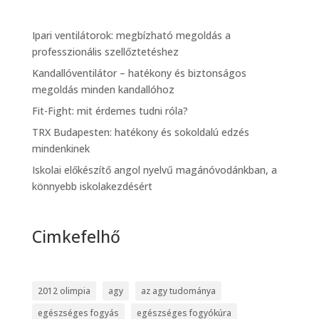
Ipari ventilátorok: megbízható megoldás a
professzionális szellőztetéshez
Kandallóventilátor – hatékony és biztonságos
megoldás minden kandallóhoz
Fit-Fight: mit érdemes tudni róla?
TRX Budapesten: hatékony és sokoldalú edzés
mindenkinek
Iskolai előkészítő angol nyelvű magánóvodánkban, a
könnyebb iskolakezdésért
Cimkefelhő
2012 olimpia
agy
az agy tudománya
egészséges fogyás
egészséges fogyókúra