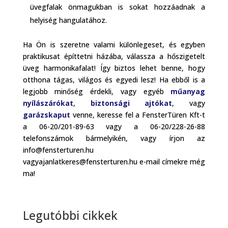
üvegfalak önmagukban is sokat hozzáadnak a
helyiség hangulatához.
Ha Ön is szeretne valami különlegeset, és egyben
praktikusat építtetni házába, válassza a hőszigetelt
üveg harmonikafalat! Így biztos lehet benne, hogy
otthona tágas, világos és egyedi lesz! Ha ebből is a
legjobb minőség érdekli, vagy egyéb
műanyag
nyílászárókat
,
biztonsági ajtókat
, vagy
garázskaput
venne, keresse fel a FensterTüren Kft-t
a 06-20/201-89-63 vagy a 06-20/228-26-88
telefonszámok bármelyikén, vagy írjon az
info@fensterturen.hu
vagyajanlatkeres@fensterturen.hu e-mail címekre még
ma!
Legutóbbi cikkek