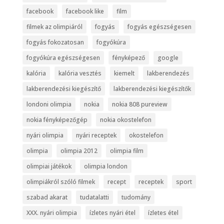
facebook
facebook like
film
filmek az olimpiáról
fogyás
fogyás egészségesen
fogyás fokozatosan
fogyókúra
fogyókúra egészségesen
fényképező
google
kalória
kalória vesztés
kiemelt
lakberendezés
lakberendezési kiegészítő
lakberendezési kiegészítők
londoni olimpia
nokia
nokia 808 pureview
nokia fényképezőgép
nokia okostelefon
nyári olimpia
nyári receptek
okostelefon
olimpia
olimpia 2012
olimpia film
olimpiai játékok
olimpia london
olimpiákról szóló filmek
recept
receptek
sport
szabad akarat
tudatalatti
tudomány
XXX. nyári olimpia
ízletes nyári étel
ízletes étel