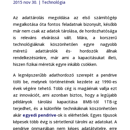
2015 nov 30.
|
Technológia
Az adattárolás megoldása az első számítógép
megalkotása óta fontos feladatnak bizonyult, később
már nem csak az adatok tárolása, de hordozhatósága
is releváns elvárássá vált. Mára, a korszerű
technológiáknak köszönhetően egyre nagyobb
méretű adattárolók és- hordozók állnak
rendelkezésünkre, már ami a kapacitásukat illeti,
hiszen fizikai méretük egyre inkább csökken.
A legnépszerűbb adathordozó szerepét a pendrive
tölti be, melynek történetének kezdete az 1990-es
évek végére tehető. Több cég is magáénak vallja ezt
az innovációt, ami azonban biztos, hogy a legújabb
példányok tárolási kapacitása 8MB-tól 1TB-ig
terjedhet, és a különféle technikáknak köszönhetően
akár
egyedi pendrive
-ok is elérhetőek. Egyes típusok
képesek több évig is sértetlenül tárolni az adatokat. A
pendrive önmagában nem képes adatátvitelre, erre