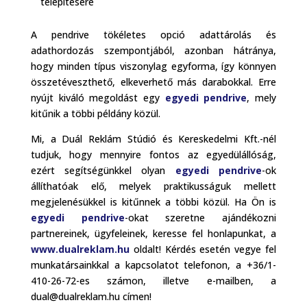
telepítésére
A pendrive tökéletes opció adattárolás és
adathordozás szempontjából, azonban hátránya,
hogy minden típus viszonylag egyforma, így könnyen
összetéveszthető, elkeverhető más darabokkal. Erre
nyújt kiváló megoldást egy
egyedi
pendrive
, mely
kitűnik a többi példány közül.
Mi, a Duál Reklám Stúdió és Kereskedelmi Kft.-nél
tudjuk, hogy mennyire fontos az egyedülállóság,
ezért segítségünkkel olyan
egyedi
pendrive
-ok
állíthatóak elő, melyek praktikusságuk mellett
megjelenésükkel is kitűnnek a többi közül. Ha Ön is
egyedi
pendrive
-okat szeretne ajándékozni
partnereinek, ügyfeleinek, keresse fel honlapunkat, a
www.dualreklam.hu
oldalt! Kérdés esetén vegye fel
munkatársainkkal a kapcsolatot telefonon, a +36/1-
410-26-72-es számon, illetve e-mailben, a
dual@dualreklam.hu címen!