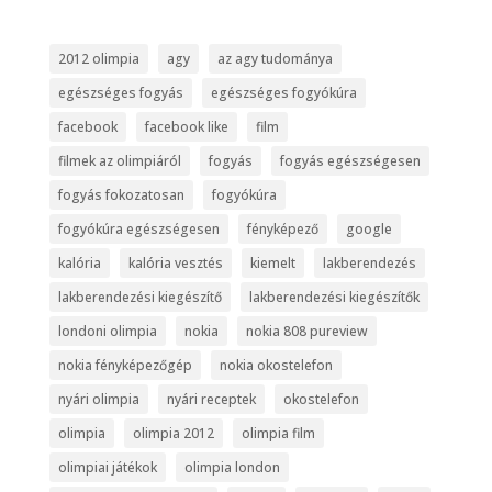
2012 olimpia
agy
az agy tudománya
egészséges fogyás
egészséges fogyókúra
facebook
facebook like
film
filmek az olimpiáról
fogyás
fogyás egészségesen
fogyás fokozatosan
fogyókúra
fogyókúra egészségesen
fényképező
google
kalória
kalória vesztés
kiemelt
lakberendezés
lakberendezési kiegészítő
lakberendezési kiegészítők
londoni olimpia
nokia
nokia 808 pureview
nokia fényképezőgép
nokia okostelefon
nyári olimpia
nyári receptek
okostelefon
olimpia
olimpia 2012
olimpia film
olimpiai játékok
olimpia london