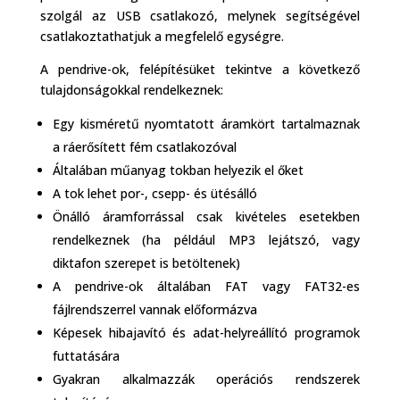
szolgál az USB csatlakozó, melynek segítségével
csatlakoztathatjuk a megfelelő egységre.
A pendrive-ok, felépítésüket tekintve a következő
tulajdonságokkal rendelkeznek:
Egy kisméretű nyomtatott áramkört tartalmaznak
a ráerősített fém csatlakozóval
Általában műanyag tokban helyezik el őket
A tok lehet por-, csepp- és ütésálló
Önálló áramforrással csak kivételes esetekben
rendelkeznek (ha például MP3 lejátszó, vagy
diktafon szerepet is betöltenek)
A pendrive-ok általában FAT vagy FAT32-es
fájlrendszerrel vannak előformázva
Képesek hibajavító és adat-helyreállító programok
futtatására
Gyakran alkalmazzák operációs rendszerek