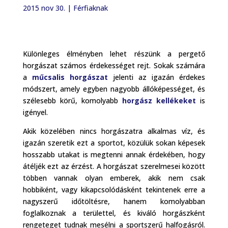
2015 nov 30.
|
Férfiaknak
Különleges élményben lehet részünk a pergető
horgászat számos érdekességet rejt. Sokak számára
a
műcsalis horgászat
jelenti az igazán érdekes
módszert, amely egyben nagyobb állóképességet, és
szélesebb körű, komolyabb
horgász kellékeket
is
igényel.
Akik közelében nincs horgászatra alkalmas víz, és
igazán szeretik ezt a sportot, közülük sokan képesek
hosszabb utakat is megtenni annak érdekében, hogy
átéljék ezt az érzést. A horgászat szerelmesei között
többen vannak olyan emberek, akik nem csak
hobbiként, vagy kikapcsolódásként tekintenek erre a
nagyszerű időtöltésre, hanem komolyabban
foglalkoznak a területtel, és kiváló horgászként
rengeteget tudnak mesélni a sportszerű halfogásról.