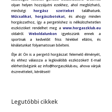
olyan helyen hozzájutni ezekhez, ahol megbízható,
minőségi
horgász szetteket
találhatunk.
Műcsalikat
,
horgászbotokat
, és ahogy minden
horgászathoz, így a pergetéshez is nélkülözhetetlen
eszközöket rendelhet meg a
www.horgaszklub.eu
oldalról.
Weboldalunkon
igyekszünk ennek a
sportnak a kedvelőit friss hírekkel ellátni, és
kínálatunkat folyamatosan bővíteni.
Élje át Ön is a pergető horgászat felemelő élményét,
és ehhez válassza a legkiválóbb eszközöket! E-mail
elérhetőségünk az info@horgaszklub.eu, ahova várjuk
észrevételeit, kérdéseit!
Legutóbbi cikkek