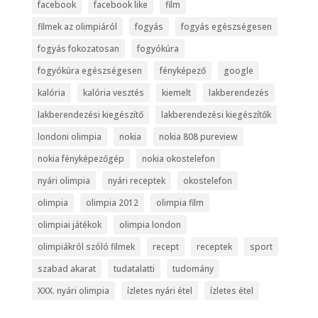
facebook
facebook like
film
filmek az olimpiáról
fogyás
fogyás egészségesen
fogyás fokozatosan
fogyókúra
fogyókúra egészségesen
fényképező
google
kalória
kalória vesztés
kiemelt
lakberendezés
lakberendezési kiegészítő
lakberendezési kiegészítők
londoni olimpia
nokia
nokia 808 pureview
nokia fényképezőgép
nokia okostelefon
nyári olimpia
nyári receptek
okostelefon
olimpia
olimpia 2012
olimpia film
olimpiai játékok
olimpia london
olimpiákról szóló filmek
recept
receptek
sport
szabad akarat
tudatalatti
tudomány
XXX. nyári olimpia
ízletes nyári étel
ízletes étel