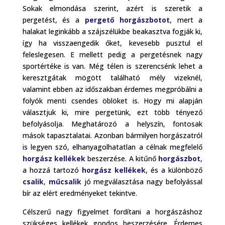
Sokak elmondása szerint, azért is szeretik a
pergetést, és a
pergető horgászbotot
, mert a
halakat leginkább a szájszélükbe beakasztva fogják ki,
így ha visszaengedik őket, kevesebb pusztul el
feleslegesen. E mellett pedig a pergetésnek nagy
sportértéke is van. Még télen is szerencsénk lehet a
keresztgátak mögött található mély vizeknél,
valamint ebben az időszakban érdemes megpróbálni a
folyók menti csendes öblöket is. Hogy mi alapján
választjuk ki, mire pergetünk, ezt több tényező
befolyásolja. Meghatározó a helyszín, fontosak
mások tapasztalatai. Azonban bármilyen horgászatról
is legyen szó, elhanyagolhatatlan a célnak megfelelő
horgász kellékek
beszerzése. A kitűnő
horgászbot
,
a hozzá tartozó
horgász kellékek
, és a különböző
csalik
,
műcsalik
jó megválasztása nagy befolyással
bír az elért eredményeket tekintve.
Célszerű nagy figyelmet fordítani a horgászáshoz
szükséges kellékek gondos beszerzésére. Érdemes