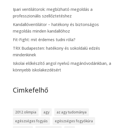
Ipari ventilátorok: megbízható megoldás a
professzionális szellőztetéshez
Kandallóventilátor – hatékony és biztonságos
megoldás minden kandallóhoz
Fit-Fight: mit érdemes tudni róla?
TRX Budapesten: hatékony és sokoldalú edzés
mindenkinek
Iskolai előkészítő angol nyelvű magánóvodánkban, a
könnyebb iskolakezdésért
Cimkefelhő
2012 olimpia
agy
az agy tudománya
egészséges fogyás
egészséges fogyókúra