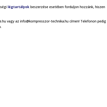
őségi
légtartályok
beszerzése esetében forduljon hozzánk, hiszen
e.hu vagy az info@kompresszor-technika.hu címen! Telefonon pedig
.