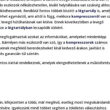
ás eszközök nélkülözhetetlen, kiváló helytállására van szükség ahho
ödhessenek. Rendkívül fontos többek között a
légtartály
is, amel
térhet egymástól, ami attól is függ, mekkora
kompresszorról
van s
ett levegő hűtőhatásnak van kitéve. Ennek következtében a levegő
sze a
légtartályban
lecsapódik vízként.
megfogalmaztuk azokat az információkat, amelyeket mindenképp
. Bármilyen más eszközről van szó, így a
kompresszorok
számos
einek megfelelő berendezéseket kínál kedvező árakon. Javítást is
 és garancián túl szintén.
tos irattal rendelkeznek, amelyek elengedhetetlenek a működtetés
n, kifejezetten a többi, már meglévő, esetleg most megvásároland
ésére. Igyekszünk minél többet segíteni a tökéletes választáshoz.