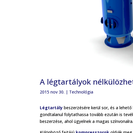
A légtartályok nélkülözhe
2015 nov 30.
|
Technológia
Légtartály
beszerzésére kerül sor, és a lehe
gondtalanul folytathassa tovább ezután is tev
beszerzése, ahol ügyelnek a magas színvonalra
Különböző fajtájú
kompresszorok
oldják meg 