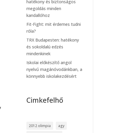
hatékony és biztonságos
megoldás minden
kandallóhoz
Fit-Fight: mit érdemes tudni
róla?
TRX Budapesten: hatékony
és sokoldalú edzés
mindenkinek
Iskolai előkészítő angol
nyelvű magánóvodánkban, a
könnyebb iskolakezdésért
Cimkefelhő
y
2012 olimpia
agy