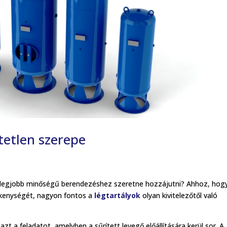
tetlen szerepe
tő legjobb minőségű berendezéshez szeretne hozzájutni? Ahhoz, hog
ékenységét, nagyon fontos a
légtartályok
olyan kivitelezőtől való
.
azt a feladatot, amelyben a sűrített levegő előállítására kerül sor. A