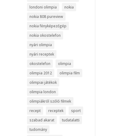
londoni olimpia
nokia
nokia 808 pureview
nokia fényképezőgép
nokia okostelefon
nyári olimpia
nyári receptek
okostelefon
olimpia
olimpia 2012
olimpia film
olimpiai játékok
olimpia london
olimpiákról szóló filmek
recept
receptek
sport
szabad akarat
tudatalatti
tudomány