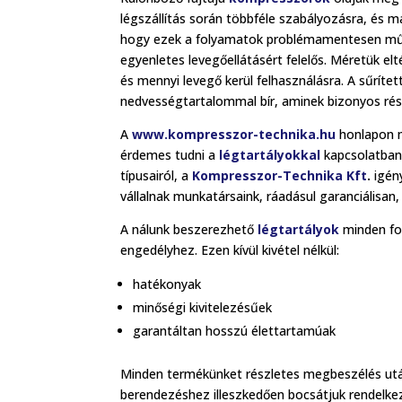
légszállítás során többféle szabályozásra, és m
hogy ezek a folyamatok problémamentesen műk
egyenletes levegőellátásért felelős. Méretük el
és mennyi levegő kerül felhasználásra. A sűrít
nedvességtartalommal bír, aminek bizonyos ré
A
www.kompresszor-technika.hu
honlapon 
érdemes tudni a
légtartályokkal
kapcsolatban
típusairól, a
Kompresszor-Technika Kft
.
igény
vállalnak munkatársaink, ráadásul garanciálisan,
A nálunk beszerezhető
légtartályok
minden fon
engedélyhez. Ezen kívül kivétel nélkül:
hatékonyak
minőségi kivitelezésűek
garantáltan hosszú élettartamúak
Minden termékünket részletes megbeszélés utá
berendezéshez illeszkedően bocsátjuk rendelkez