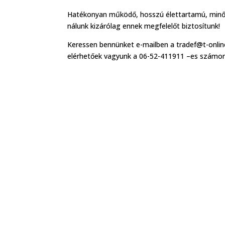
Hatékonyan működő, hosszú élettartamú, min
nálunk kizárólag ennek megfelelőt biztosítunk!
Keressen bennünket e-mailben a tradef@t-onlin
elérhetőek vagyunk a 06-52-411911 –es számon