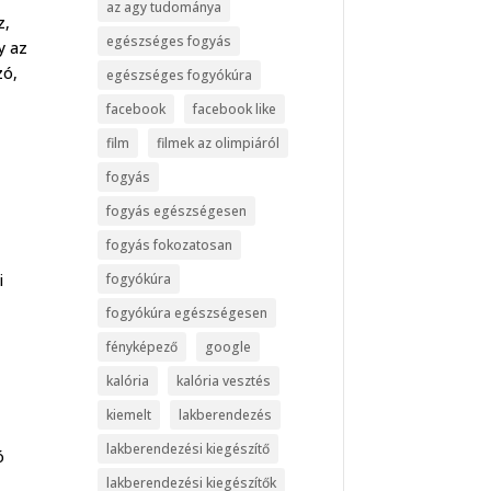
az agy tudománya
z,
egészséges fogyás
y az
zó,
egészséges fogyókúra
facebook
facebook like
film
filmek az olimpiáról
fogyás
fogyás egészségesen
fogyás fokozatosan
i
fogyókúra
fogyókúra egészségesen
fényképező
google
kalória
kalória vesztés
kiemelt
lakberendezés
lakberendezési kiegészítő
ó
lakberendezési kiegészítők