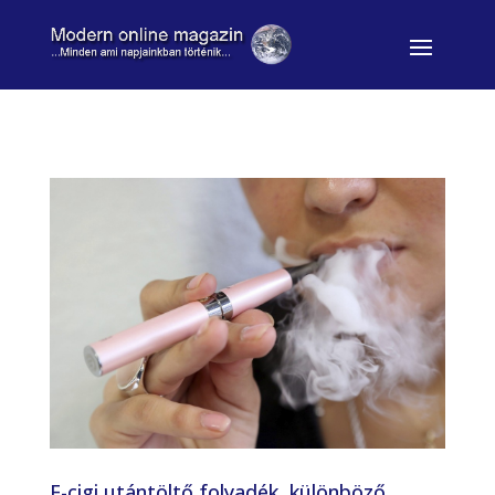
E-cigi utántöltő folyadék, különböző