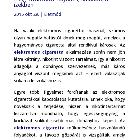
ízekben
2015 okt 29.
|
Életmód
Ha valaki elektromos cigarettát használ, számos
olyan negatív hatástól kíméli meg magát, amelyek a
hagyományos cigaretta által rendkívül károsak. Az
elektromos cigaretta
alkalmazása során nem jön
létre kátrány, nikotint viszont tartalmaz, így a nikotint
adagolja a dohányos szervezetnek, más káros
anyagtól viszont megkíméli azt – ezért választják
sokan a leszokáshoz is.
Egyre több figyelmet fordítanak az elektromos
cigarettákkal kapcsolatos kutatásra. Ennek oka, hogy
növekszik a terjedése, hiszen a nikotintartalmat
leszámítva mondható, hogy egészségügyileg a
kockázat sokkal kisebb más dohányhoz képest. Az
elektromos cigaretta
működéséhez használandó
folyadékot, a távozó gőzpárát is vizsgálták, amely