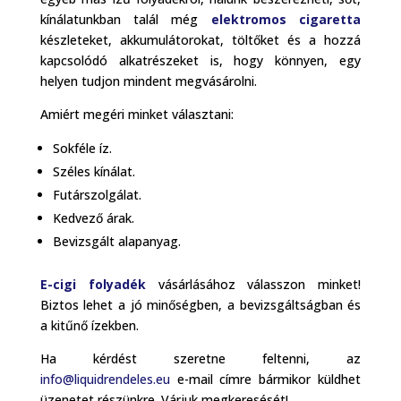
kínálatunkban talál még
elektromos cigaretta
készleteket, akkumulátorokat, töltőket és a hozzá
kapcsolódó alkatrészeket is, hogy könnyen, egy
helyen tudjon mindent megvásárolni.
Amiért megéri minket választani:
Sokféle íz.
Széles kínálat.
Futárszolgálat.
Kedvező árak.
Bevizsgált alapanyag.
E-cigi folyadék
vásárlásához válasszon minket!
Biztos lehet a jó minőségben, a bevizsgáltságban és
a kitűnő ízekben.
Ha kérdést szeretne feltenni, az
info@liquidrendeles.eu
e-mail címre bármikor küldhet
üzenetet részünkre. Várjuk megkeresését!