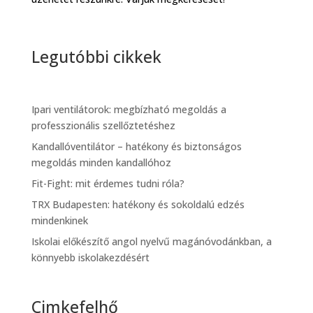
Legutóbbi cikkek
Ipari ventilátorok: megbízható megoldás a
professzionális szellőztetéshez
Kandallóventilátor – hatékony és biztonságos
megoldás minden kandallóhoz
Fit-Fight: mit érdemes tudni róla?
TRX Budapesten: hatékony és sokoldalú edzés
mindenkinek
Iskolai előkészítő angol nyelvű magánóvodánkban, a
könnyebb iskolakezdésért
Cimkefelhő