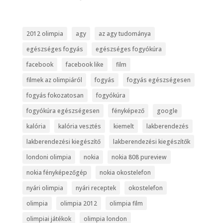
2012 olimpia
agy
az agy tudománya
egészséges fogyás
egészséges fogyókúra
facebook
facebook like
film
filmek az olimpiáról
fogyás
fogyás egészségesen
fogyás fokozatosan
fogyókúra
fogyókúra egészségesen
fényképező
google
kalória
kalória vesztés
kiemelt
lakberendezés
lakberendezési kiegészítő
lakberendezési kiegészítők
londoni olimpia
nokia
nokia 808 pureview
nokia fényképezőgép
nokia okostelefon
nyári olimpia
nyári receptek
okostelefon
olimpia
olimpia 2012
olimpia film
olimpiai játékok
olimpia london