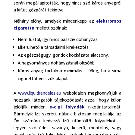
során megállapították, hogy nincs szó káros anyagról
a kifújt gőzpárát
tekintve.
Néhány előny, amelyek mindenképp az
elektromos
cigaretta
mellett szólnak:
Nem füstöl, így nincs passzív dohányzás.
Elkerülhető a társadalmi kirekesztés.
Az egészségügyi gondok kockázata alacsony.
A hagyományos dohányzásnál olcsóbb.
Káros anyag tartalma minimális – főleg, ha a sima
cigarettát vesszük alapul.
A
www.liquidrendeles.eu
weboldalon megkönnyítjük a
hozzánk látogatók tájékozódását azzal, hogy külön
jelöljük minden
e-cigi folyadék
nikotintartalmát.
Bármelyik ízt szereti, nálunk biztosan megtalálja az
Ön számára kedvező ízű utántöltő folyadékot –
legyen szó édes, savanyú, keserű, mentolos, vagy
egyéb más ízű folyadékról, nálunk beszerezheti, sőt,