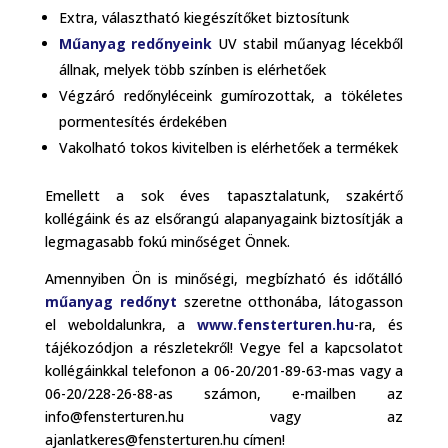
Extra, választható kiegészítőket biztosítunk
Műanyag redőnyeink
UV stabil műanyag lécekből
állnak, melyek több színben is elérhetőek
Végzáró redőnyléceink gumírozottak, a tökéletes
pormentesítés érdekében
Vakolható tokos kivitelben is elérhetőek a termékek
Emellett a sok éves tapasztalatunk, szakértő
kollégáink és az elsőrangú alapanyagaink biztosítják a
legmagasabb fokú minőséget Önnek.
Amennyiben Ön is minőségi, megbízható és időtálló
műanyag redőnyt
szeretne otthonába, látogasson
el weboldalunkra, a
www.fensterturen.hu
-ra, és
tájékozódjon a részletekről! Vegye fel a kapcsolatot
kollégáinkkal telefonon a 06-20/201-89-63-mas vagy a
06-20/228-26-88-as számon, e-mailben az
info@fensterturen.hu vagy az
ajanlatkeres@fensterturen.hu címen!