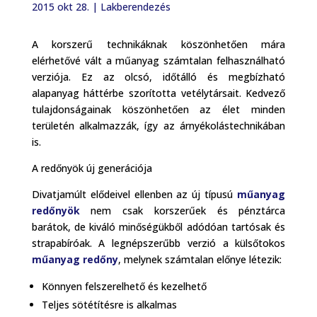
2015 okt 28.
|
Lakberendezés
A korszerű technikáknak köszönhetően mára
elérhetővé vált a műanyag számtalan felhasználható
verziója. Ez az olcsó, időtálló és megbízható
alapanyag háttérbe szorította vetélytársait. Kedvező
tulajdonságainak köszönhetően az élet minden
területén alkalmazzák, így az árnyékolástechnikában
is.
A redőnyök új generációja
Divatjamúlt elődeivel ellenben az új típusú
műanyag
redőnyök
nem csak korszerűek és pénztárca
barátok, de kiváló minőségükből adódóan tartósak és
strapabíróak. A legnépszerűbb verzió a külsőtokos
műanyag redőny
, melynek számtalan előnye létezik:
Könnyen felszerelhető és kezelhető
Teljes sötétítésre is alkalmas