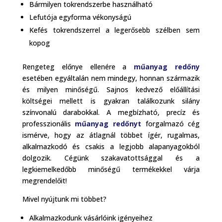
Bármilyen tokrendszerbe használható
Lefutója egyforma vékonyságú
Kefés tokrendszerrel a legerősebb szélben sem
kopog
Rengeteg előnye ellenére a
műanyag redőny
esetében egyáltalán nem mindegy, honnan származik
és milyen minőségű. Sajnos kedvező előállítási
költségei mellett is gyakran találkozunk silány
színvonalú darabokkal. A megbízható, precíz és
professzionális
műanyag redőnyt
forgalmazó cég
ismérve, hogy az átlagnál többet ígér, rugalmas,
alkalmazkodó és csakis a legjobb alapanyagokból
dolgozik. Cégünk szakavatottsággal és a
legkiemelkedőbb minőségű termékekkel várja
megrendelőit!
Mivel nyújtunk mi többet?
Alkalmazkodunk vásárlóink igényeihez