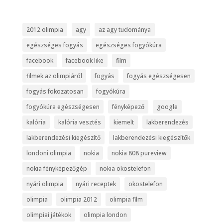
2012 olimpia
agy
az agy tudománya
egészséges fogyás
egészséges fogyókúra
facebook
facebook like
film
filmek az olimpiáról
fogyás
fogyás egészségesen
fogyás fokozatosan
fogyókúra
fogyókúra egészségesen
fényképező
google
kalória
kalória vesztés
kiemelt
lakberendezés
lakberendezési kiegészítő
lakberendezési kiegészítők
londoni olimpia
nokia
nokia 808 pureview
nokia fényképezőgép
nokia okostelefon
nyári olimpia
nyári receptek
okostelefon
olimpia
olimpia 2012
olimpia film
olimpiai játékok
olimpia london