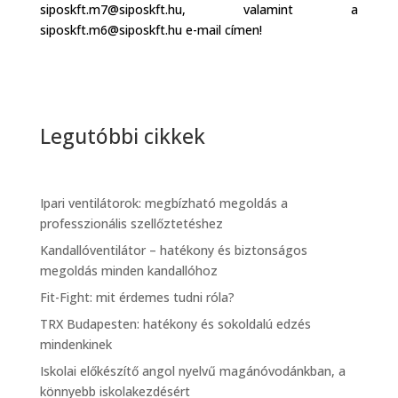
siposkft.m7@siposkft.hu, valamint a
siposkft.m6@siposkft.hu e-mail címen!
Legutóbbi cikkek
Ipari ventilátorok: megbízható megoldás a
professzionális szellőztetéshez
Kandallóventilátor – hatékony és biztonságos
megoldás minden kandallóhoz
Fit-Fight: mit érdemes tudni róla?
TRX Budapesten: hatékony és sokoldalú edzés
mindenkinek
Iskolai előkészítő angol nyelvű magánóvodánkban, a
könnyebb iskolakezdésért