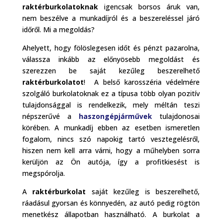
raktérburkolatoknak
igencsak borsos áruk van,
nem beszélve a munkadíjról és a beszereléssel járó
időről. Mi a megoldás?
Ahelyett, hogy fölöslegesen időt és pénzt pazarolna,
válassza inkább az előnyösebb megoldást és
szerezzen be saját kezűleg beszerelhető
raktérburkolatot
! A belső karosszéria védelmére
szolgáló burkolatoknak ez a típusa több olyan pozitív
tulajdonsággal is rendelkezik, mely méltán teszi
népszerűvé a
haszongépjárművek
tulajdonosai
körében. A munkadíj ebben az esetben ismeretlen
fogalom, nincs szó napokig tartó vesztegelésről,
hiszen nem kell arra várni, hogy a műhelyben sorra
kerüljön az Ön autója, így a profitkiesést is
megspórolja.
A
raktérburkolat
saját kezűleg is beszerelhető,
ráadásul gyorsan és könnyedén, az autó pedig rögtön
menetkész állapotban használható. A burkolat a