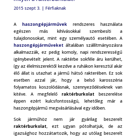
2015 szept 3.
|
Férfiaknak
A
haszongépjárművek
rendszeres használata
egészen más kihívásokkal szembesíti a
tulajdonosokat, mint egy személyautó esetében. A
haszongépjárműveket
általában szállítmányozásra
alkalmazzák, ez pedig komoly, napi rendszerességű
igénybevételt jelent. A raktérbe sokféle áru kerülhet,
így az élelmiszerektől kezdve a ruhákon keresztül akár
élő állat is utazhat a jármű hátsó rakterében. Ez sok
esetben azzal jár, hogy a belső karosszéria
folyamatos koszolódásnak, szennyeződéseknek van
kitéve. A megfelelő
raktérburkolat
beszerelése
éppen ezért kulcsfontosságú, lehetőleg már a
haszongépjármű megvásárlásával egy időben.
Sok járműhöz nem jár gyárilag beszerelt
raktérburkolat
, ezt ugyan pótolhatjuk, de az
igazsághoz hozzátartozik, hogy az utólag beszerelt