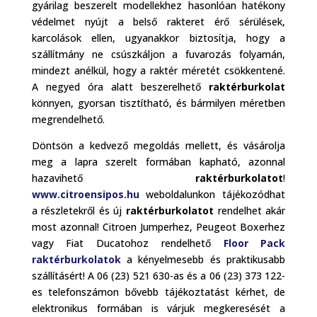
gyárilag beszerelt modellekhez hasonlóan hatékony
védelmet nyújt a belső rakteret érő sérülések,
karcolások ellen, ugyanakkor biztosítja, hogy a
szállítmány ne csúszkáljon a fuvarozás folyamán,
mindezt anélkül, hogy a raktér méretét csökkentené.
A negyed óra alatt beszerelhető
raktérburkolat
könnyen, gyorsan tisztítható, és bármilyen méretben
megrendelhető.
Döntsön a kedvező megoldás mellett, és vásárolja
meg a lapra szerelt formában kapható, azonnal
hazavihető
raktérburkolatot
!
www.citroensipos.hu
weboldalunkon tájékozódhat
a részletekről és új
raktérburkolatot
rendelhet akár
most azonnal! Citroen Jumperhez, Peugeot Boxerhez
vagy Fiat Ducatohoz rendelhető
Floor Pack
raktérburkolatok
a kényelmesebb és praktikusabb
szállításért! A 06 (23) 521 630-as és a 06 (23) 373 122-
es telefonszámon bővebb tájékoztatást kérhet, de
elektronikus formában is várjuk megkeresését a