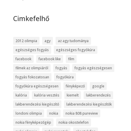
Cimkefelhő
2012 olimpia
agy
az agy tudománya
egészséges fogyás
egészséges fogyókúra
facebook
facebook like
film
filmek az olimpiáról
fogyás
fogyás egészségesen
fogyás fokozatosan
fogyókúra
fogyókúra egészségesen
fényképező
google
kalória
kalória vesztés
kiemelt
lakberendezés
lakberendezési kiegészítő
lakberendezési kiegészítők
londoni olimpia
nokia
nokia 808 pureview
nokia fényképezőgép
nokia okostelefon