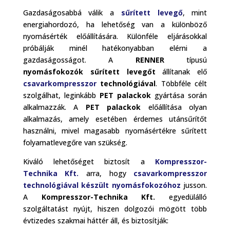
Gazdaságosabbá válik a
sűrített levegő
, mint
energiahordozó, ha lehetőség van a különböző
nyomásérték előállítására. Különféle eljárásokkal
próbálják minél hatékonyabban elérni a
gazdaságosságot. A
RENNER
típusú
nyomásfokozók
sűrített levegőt
állítanak elő
csavarkompresszor
technológiával
. Többféle célt
szolgálhat, leginkább
PET palackok
gyártása során
alkalmazzák. A
PET palackok
előállítása olyan
alkalmazás, amely esetében érdemes utánsűrítőt
használni, mivel magasabb nyomásértékre sűrített
folyamatlevegőre van szükség.
Kiváló lehetőséget biztosít a
Kompresszor-
Technika Kft.
arra, hogy
csavarkompresszor
technológiával készült
nyomásfokozóhoz
jusson.
A
Kompresszor-Technika Kft.
egyedülálló
szolgáltatást nyújt, hiszen dolgozói mögött több
évtizedes szakmai háttér áll, és biztosítják: