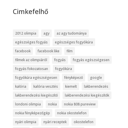
Cimkefelhő
2012 olimpia
agy
az agy tudománya
egészséges fogyás
egészséges fogyókúra
facebook
facebook like
film
filmek az olimpiáról
fogyás
fogyás egészségesen
fogyás fokozatosan
fogyókúra
fogyókúra egészségesen
fényképező
google
kalória
kalória vesztés
kiemelt
lakberendezés
lakberendezési kiegészítő
lakberendezési kiegészítők
londoni olimpia
nokia
nokia 808 pureview
nokia fényképezőgép
nokia okostelefon
nyári olimpia
nyári receptek
okostelefon