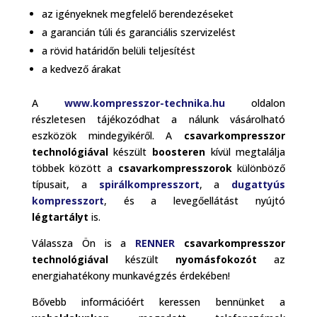
az igényeknek megfelelő berendezéseket
a garancián túli és garanciális szervizelést
a rövid határidőn belüli teljesítést
a kedvező árakat
A
www.kompresszor-technika.hu
oldalon
részletesen tájékozódhat a nálunk vásárolható
eszközök mindegyikéről. A
csavarkompresszor
technológiával
készült
boosteren
kívül megtalálja
többek között a
csavarkompresszorok
különböző
típusait, a
spirálkompresszort
, a
dugattyús
kompresszort
, és a levegőellátást nyújtó
légtartályt
is.
Válassza Ön is a
RENNER
csavarkompresszor
technológiával
készült
nyomásfokozót
az
energiahatékony munkavégzés érdekében!
Bővebb információért keressen bennünket a