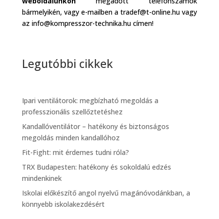
weboldalunkon
megadott telefonszámok
bármelyikén, vagy e-mailben a tradef@t-online.hu vagy
az info@kompresszor-technika.hu címen!
Legutóbbi cikkek
Ipari ventilátorok: megbízható megoldás a
professzionális szellőztetéshez
Kandallóventilátor – hatékony és biztonságos
megoldás minden kandallóhoz
Fit-Fight: mit érdemes tudni róla?
TRX Budapesten: hatékony és sokoldalú edzés
mindenkinek
Iskolai előkészítő angol nyelvű magánóvodánkban, a
könnyebb iskolakezdésért