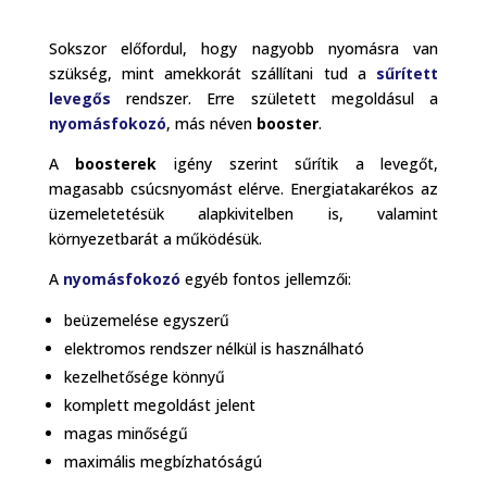
Sokszor előfordul, hogy nagyobb nyomásra van
szükség, mint amekkorát szállítani tud a
sűrített
levegős
rendszer. Erre született megoldásul a
nyomásfokozó
, más néven
booster
.
A
boosterek
igény szerint sűrítik a levegőt,
magasabb csúcsnyomást elérve. Energiatakarékos az
üzemeletetésük alapkivitelben is, valamint
környezetbarát a működésük.
A
nyomásfokozó
egyéb fontos jellemzői:
beüzemelése egyszerű
elektromos rendszer nélkül is használható
kezelhetősége könnyű
komplett megoldást jelent
magas minőségű
maximális megbízhatóságú