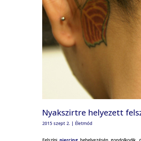
Nyakszirtre helyezett fels
2015 szept 2.
|
Életmód
Felszíni
piercing
behelyezésén gondolkodik, d