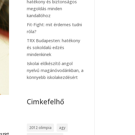
hatékony és biztonságos
megoldás minden
kandallóhoz
Fit-Fight: mit érdemes tudni
róla?
TRX Budapesten: hatékony
és sokoldalú edzés
mindenkinek
Iskolai előkészítő angol
nyelvű magánóvodánkban, a
könnyebb iskolakezdésért
Cimkefelhő
2012 olimpia
agy
szirt