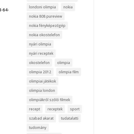
londoni olimpia
nokia
8-64-
nokia 808 pureview
nokia fényképezőgép
nokia okostelefon
nyári olimpia
nyári receptek
okostelefon
olimpia
olimpia 2012
olimpia film
olimpiai játékok
olimpia london
olimpiákról szóló filmek
recept
receptek
sport
szabad akarat
tudatalatti
tudomány