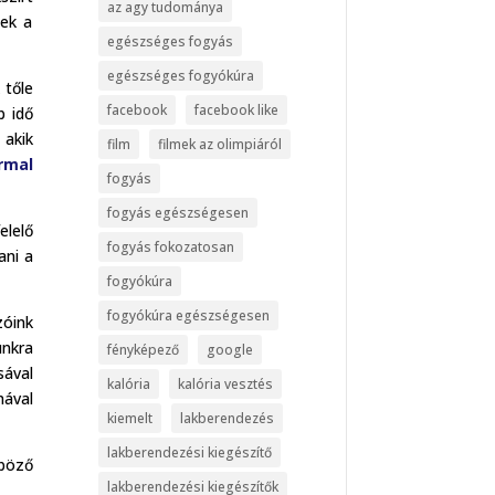
az agy tudománya
nek a
egészséges fogyás
egészséges fogyókúra
 tőle
facebook
facebook like
b idő
 akik
film
filmek az olimpiáról
rmal
fogyás
fogyás egészségesen
elelő
fogyás fokozatosan
ani a
fogyókúra
fogyókúra egészségesen
zóink
nkra
fényképező
google
sával
kalória
kalória vesztés
ával
kiemelt
lakberendezés
lakberendezési kiegészítő
nböző
lakberendezési kiegészítők