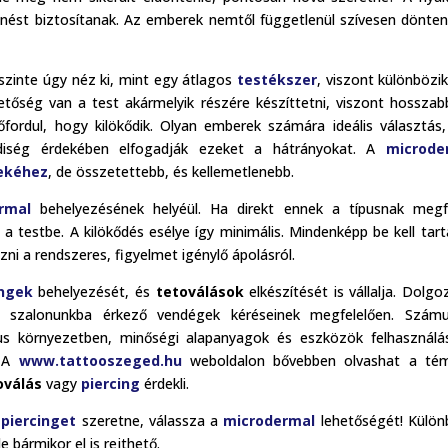
nést biztosítanak. Az emberek nemtől függetlenül szívesen dönte
szinte úgy néz ki, mint egy átlagos
testékszer
, viszont különbözik
tőség van a test akármelyik részére készíttetni, viszont hosszab
ordul, hogy kilökődik. Olyan emberek számára ideális választás,
diség érdekében elfogadják ezeket a hátrányokat. A
microde
gekéhez
, de összetettebb, és kellemetlenebb.
rmal
behelyezésének helyéül. Ha direkt ennek a típusnak megf
 a testbe. A kilökődés esélye így minimális. Mindenképp be kell tart
i a rendszeres, figyelmet igénylő ápolásról.
ingek
behelyezését, és
tetoválások
elkészítését is vállalja. Dolgo
szalonunkba érkező vendégek kéréseinek megfelelően. Számu
us környezetben, minőségi alapanyagok és eszközök felhasználá
. A
www.tattooszeged.hu
weboldalon bővebben olvashat a tém
oválás
vagy
piercing
érdekli.
ó
piercinget
szeretne, válassza a
microdermal
lehetőségét! Külö
 bármikor el is rejthető.