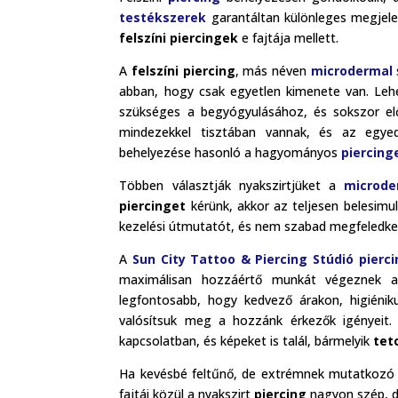
testékszerek
garantáltan különleges megjele
felszíni piercingek
e fajtája mellett.
A
felszíni piercing
, más néven
microdermal
abban, hogy csak egyetlen kimenete van. Lehe
szükséges a begyógyulásához, és sokszor előf
mindezekkel tisztában vannak, és az egye
behelyezése hasonló a hagyományos
piercin
Többen választják nyakszirtjüket a
microde
piercinget
kérünk, akkor az teljesen belesimul
kezelési útmutatót, és nem szabad megfeledkezn
A
Sun City Tattoo & Piercing Stúdió pierc
maximálisan hozzáértő munkát végeznek a 
legfontosabb, hogy kedvező árakon, higiénik
valósítsuk meg a hozzánk érkezők igényeit
kapcsolatban, és képeket is talál, bármelyik
tet
Ha kevésbé feltűnő, de extrémnek mutatkoz
fajtái közül a nyakszirt
piercing
nagyon szép, de