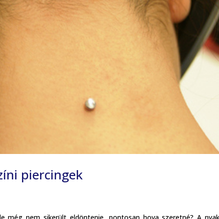
zíni piercingek
e még nem sikerült eldöntenie, pontosan hova szeretné? A nyak