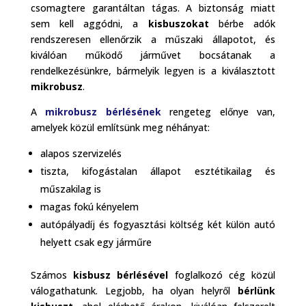
csomagtere garantáltan tágas. A biztonság miatt
sem kell aggódni, a
kisbuszokat
bérbe adók
rendszeresen ellenőrzik a műszaki állapotot, és
kiválóan működő járművet bocsátanak a
rendelkezésünkre, bármelyik legyen is a kiválasztott
mikrobusz
.
A
mikrobusz bérlésének
rengeteg előnye van,
amelyek közül említsünk meg néhányat:
alapos szervizelés
tiszta, kifogástalan állapot esztétikailag és
műszakilag is
magas fokú kényelem
autópályadíj és fogyasztási költség két külön autó
helyett csak egy járműre
Számos
kisbusz bérlésével
foglalkozó cég közül
válogathatunk. Legjobb, ha olyan helyről
bérlünk