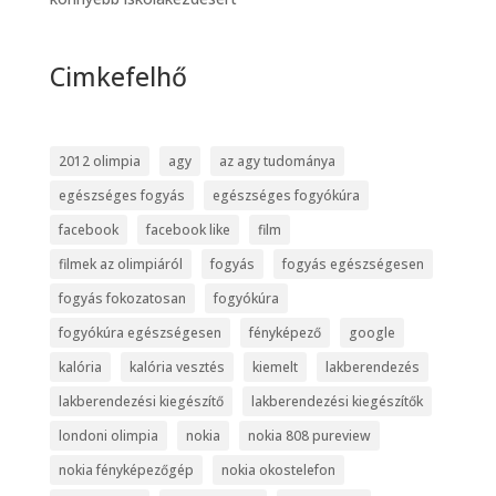
Cimkefelhő
2012 olimpia
agy
az agy tudománya
egészséges fogyás
egészséges fogyókúra
facebook
facebook like
film
filmek az olimpiáról
fogyás
fogyás egészségesen
fogyás fokozatosan
fogyókúra
fogyókúra egészségesen
fényképező
google
kalória
kalória vesztés
kiemelt
lakberendezés
lakberendezési kiegészítő
lakberendezési kiegészítők
londoni olimpia
nokia
nokia 808 pureview
nokia fényképezőgép
nokia okostelefon