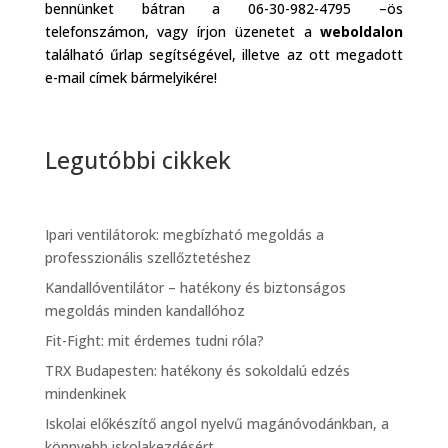
bennünket bátran a 06-30-982-4795 –ös
telefonszámon, vagy írjon üzenetet a
weboldalon
található űrlap segítségével, illetve az ott megadott
e-mail címek bármelyikére!
Legutóbbi cikkek
Ipari ventilátorok: megbízható megoldás a
professzionális szellőztetéshez
Kandallóventilátor – hatékony és biztonságos
megoldás minden kandallóhoz
Fit-Fight: mit érdemes tudni róla?
TRX Budapesten: hatékony és sokoldalú edzés
mindenkinek
Iskolai előkészítő angol nyelvű magánóvodánkban, a
könnyebb iskolakezdésért