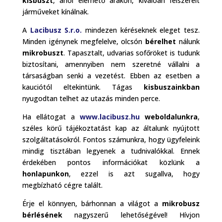
kisbuszt
, ahol elérhető árakon, kiválóan felszerelt
járműveket kínálnak.
A
Lacibusz S.r.o.
mindezen kéréseknek eleget tesz.
Minden igénynek megfelelve, olcsón
bérelhet
nálunk
mikrobuszt
. Tapasztalt, udvarias sofőröket is tudunk
biztosítani, amennyiben nem szeretné vállalni a
társaságban senki a vezetést. Ebben az esetben a
kauciótól eltekintünk. Tágas
kisbuszainkban
nyugodtan telhet az utazás minden perce.
Ha ellátogat a
www.lacibusz.hu
weboldalunkra
,
széles körű tájékoztatást kap az általunk nyújtott
szolgáltatásokról. Fontos számunkra, hogy ügyfeleink
mindig tisztában legyenek a tudnivalókkal. Ennek
érdekében pontos információkat közlünk a
honlapunkon
, ezzel is azt sugallva, hogy
megbízható cégre talált.
Érje el könnyen, bárhonnan a világot a
mikrobusz
bérlésének
nagyszerű lehetőségével! Hívjon