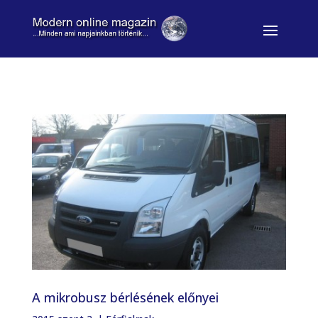
A mikrobusz bérlésének előnyei