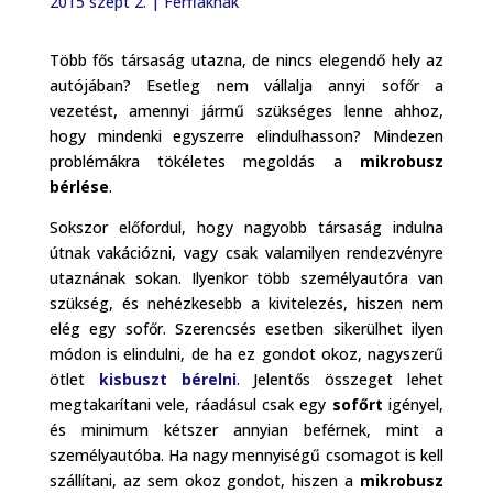
2015 szept 2.
|
Férfiaknak
Több fős társaság utazna, de nincs elegendő hely az
autójában? Esetleg nem vállalja annyi sofőr a
vezetést, amennyi jármű szükséges lenne ahhoz,
hogy mindenki egyszerre elindulhasson? Mindezen
problémákra tökéletes megoldás a
mikrobusz
bérlése
.
Sokszor előfordul, hogy nagyobb társaság indulna
útnak vakációzni, vagy csak valamilyen rendezvényre
utaznának sokan. Ilyenkor több személyautóra van
szükség, és nehézkesebb a kivitelezés, hiszen nem
elég egy sofőr. Szerencsés esetben sikerülhet ilyen
módon is elindulni, de ha ez gondot okoz, nagyszerű
ötlet
kisbuszt bérelni
. Jelentős összeget lehet
megtakarítani vele, ráadásul csak egy
sofőrt
igényel,
és minimum kétszer annyian beférnek, mint a
személyautóba. Ha nagy mennyiségű csomagot is kell
szállítani, az sem okoz gondot, hiszen a
mikrobusz