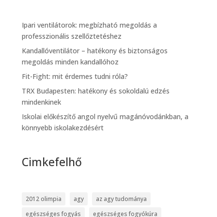
Ipari ventilátorok: megbízható megoldás a
professzionális szellőztetéshez
Kandallóventilátor – hatékony és biztonságos
megoldás minden kandallóhoz
Fit-Fight: mit érdemes tudni róla?
TRX Budapesten: hatékony és sokoldalú edzés
mindenkinek
Iskolai előkészítő angol nyelvű magánóvodánkban, a
könnyebb iskolakezdésért
Cimkefelhő
2012 olimpia
agy
az agy tudománya
egészséges fogyás
egészséges fogyókúra