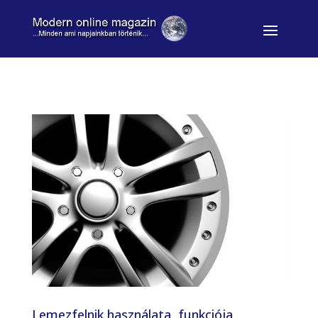
Lemezfelnik használata, funkciója