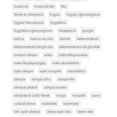
facebook
facebook like
film
filmek az olimpiáról
fogyás
fogyás egészségesen
fogyás fokozatosan
fogyókúra
fogyókúra egészségesen
fényképező
google
kalória
kalória vesztés
kiemelt
lakberendezés
lakberendezési kiegészítő
lakberendezési kiegészítők
londoni olimpia
nokia
nokia 808 pureview
nokia fényképezőgép
nokia okostelefon
nyári olimpia
nyári receptek
okostelefon
olimpia
olimpia 2012
olimpia film
olimpiai játékok
olimpia london
olimpiákról szóló filmek
recept
receptek
sport
szabad akarat
tudatalatti
tudomány
XXX. nyári olimpia
ízletes nyári étel
ízletes étel