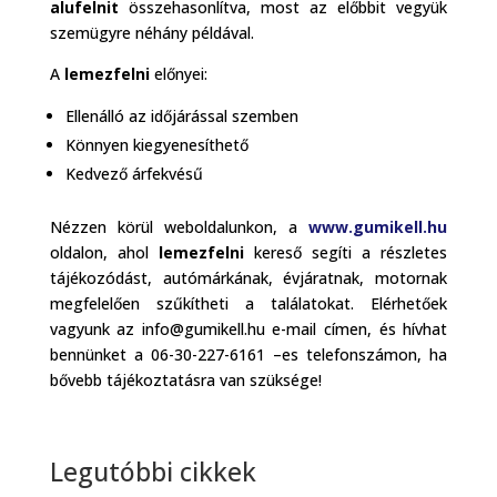
alufelnit
összehasonlítva, most az előbbit vegyük
szemügyre néhány példával.
A
lemezfelni
előnyei:
Ellenálló az időjárással szemben
Könnyen kiegyenesíthető
Kedvező árfekvésű
Nézzen körül weboldalunkon, a
www.gumikell.hu
oldalon, ahol
lemezfelni
kereső segíti a részletes
tájékozódást, autómárkának, évjáratnak, motornak
megfelelően szűkítheti a találatokat. Elérhetőek
vagyunk az info@gumikell.hu e-mail címen, és hívhat
bennünket a 06-30-227-6161 –es telefonszámon, ha
bővebb tájékoztatásra van szüksége!
Legutóbbi cikkek