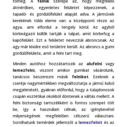
tömeg. A
felnik
szerepe az, hogy megfelelő
átmérőben, egyenletes felületet képezzenek, a
tapadó- és gördülőfelület alapját adva. A járművek
kerekének több eleme van: a középponti része az
agya, ami elfordul a tengely körül. Az agyból
körbeágazó küllők tartják a talpat, amit körbefog a
kapófelület. Ezt a felületet nevezzük abroncsnak. Az
agy már kívülre eső területre került. Az abroncs a gumi
gördülőfelülete, amit a felni tart meg.
Minden autóhoz hozzátartozik az
alufelni
vagy
lemezfelni
, viszont amikor gumikat vásárolunk,
tanácsos beszerezni másik
felniket
. Ezeknek a
cseréje nagymértékben megváltoztatja a jármű külső
megjelenését, gyakran előfordul, hogy a tulajdonosok
csupán esztétikai okokból döntenek a váltás mellett. A
felni biztonsági tartozékként is fontos szerepet tölt
be, így a használati célnak, az igénybevétel
milyenségének megfelelően célszerű választani.
Sorolhatunk temérdek jellemzőt a
lemezfelnit
és az