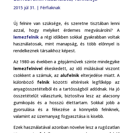
2015 júl 31.
|
Férfiaknak
Új felnire van szüksége, és szeretne tisztában lenni
azzal, hogy melyiket érdemes megvásárolni? A
lemezfelnik
a régi időkben sokkal gyakrabban voltak
használatosak, mint manapság, és több előnnyel is
rendelkeznek társaikhoz képest.
Az 1980-as években a gépjárművek szinte mindegyike
lemezfelnivel
ékeskedett, az idő múlásával viszont
csökkent a számuk, az
alufelnik
elterjedése miatt. A
különböző
felnik
közötti eltérések legfőképp az
anyagösszetételből és a tartósságból adódnak. Ha jó
összetételűt választunk, biztosítva lesz az alacsony
gumikopás és a hosszú élettartam. Sokkal jobb a
gyorsulása és a fékezése a könnyebb felniknek,
valamint az üzemanyag fogyasztása is kisebb.
Ezek használatával azonban növelve lesz a rugózatlan