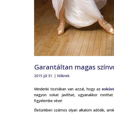
Garantáltan magas színv
2015 júl 31.
|
Nőknek
Mindenki tisztában van azzal, hogy az
esküv
nagyon sokat javíthat, ugyanakkor rontha
figyelembe véve!
Életünkben számos olyan alkalom adódik, amiko