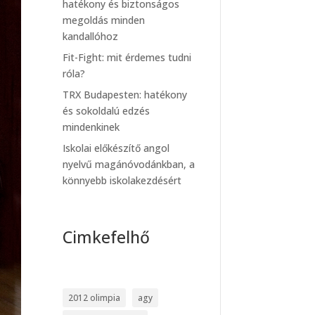
hatékony és biztonságos
megoldás minden
kandallóhoz
Fit-Fight: mit érdemes tudni
róla?
TRX Budapesten: hatékony
és sokoldalú edzés
mindenkinek
Iskolai előkészítő angol
nyelvű magánóvodánkban, a
könnyebb iskolakezdésért
Cimkefelhő
2012 olimpia
agy