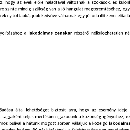
, hogy az évek előre haladtával változnak a szokások, és külö
re szinte mindig szükség van a jó hangulat megteremtéséhez, egy
ek nyitottabbá, jobb kedvűvé válhatnak egy jól oda illő zenei előad
yolításához a
lakodalmas zenekar
részéről nélkülözhetetlen n
lőadása által lehetőséget biztosít arra, hogy az esemény ideje 
 tagjaiként teljes mértékben igazodunk a közönség igényeihez, ez
mos bulival a hátunk mögött sorban vállaljuk a közelgő
lakodalm
e minden kedves ifjú pár kérésének, a felejthetetlen nap zenei téren