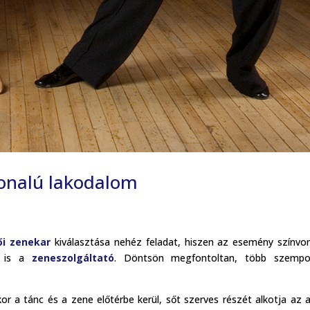
onalú lakodalom
ői zenekar
kiválasztása nehéz feladat, hiszen az esemény színvo
t is a
zeneszolgáltató
. Döntsön megfontoltan, több szempo
r a tánc és a zene előtérbe kerül, sőt szerves részét alkotja az 