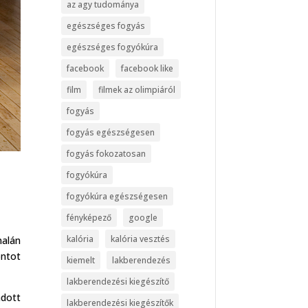
az agy tudománya
egészséges fogyás
egészséges fogyókúra
facebook
facebook like
film
filmek az olimpiáról
fogyás
fogyás egészségesen
fogyás fokozatosan
fogyókúra
fogyókúra egészségesen
fényképező
google
kalória
kalória vesztés
nalán
ntot
kiemelt
lakberendezés
lakberendezési kiegészítő
adott
lakberendezési kiegészítők