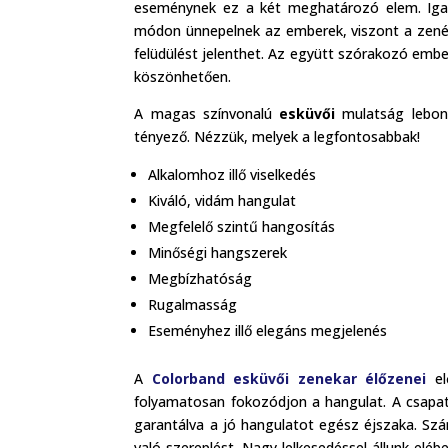
eseménynek ez a két meghatározó elem. Igaz
módon ünnepelnek az emberek, viszont a zené
felüdülést jelenthet. Az együtt szórakozó ember
köszönhetően.
A magas színvonalú
esküvői
mulatság lebon
tényező. Nézzük, melyek a legfontosabbak!
Alkalomhoz illő viselkedés
Kiváló, vidám hangulat
Megfelelő szintű hangosítás
Minőségi hangszerek
Megbízhatóság
Rugalmasság
Eseményhez illő elegáns megjelenés
A
Colorband esküvői zenekar
élőzenei
e
folyamatosan fokozódjon a hangulat. A csapat
garantálva a jó hangulatot egész éjszaka. Szá
való szereplést. Nagy lelkesedéssel állunk eléb