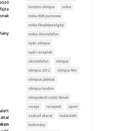
nböző
londoni olimpia
nokia
fajta
ásnak
nokia 808 pureview
nokia fényképezőgép
éhány
nokia okostelefon
nyári olimpia
nyári receptek
okostelefon
olimpia
olimpia 2012
olimpia film
olimpiai játékok
olimpia london
olimpiákról szóló filmek
recept
receptek
sport
alatt
szabad akarat
tudatalatti
által
akon
tudomány
 való