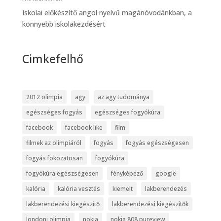
Iskolai előkészítő angol nyelvű magánóvodánkban, a
könnyebb iskolakezdésért
Cimkefelhő
2012 olimpia
agy
az agy tudománya
egészséges fogyás
egészséges fogyókúra
facebook
facebook like
film
filmek az olimpiáról
fogyás
fogyás egészségesen
fogyás fokozatosan
fogyókúra
fogyókúra egészségesen
fényképező
google
kalória
kalória vesztés
kiemelt
lakberendezés
lakberendezési kiegészítő
lakberendezési kiegészítők
londoni olimpia
nokia
nokia 808 pureview