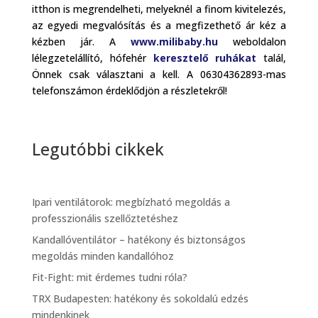
itthon is megrendelheti, melyeknél a finom kivitelezés,
az egyedi megvalósítás és a megfizethető ár kéz a
kézben jár. A
www.milibaby.hu
weboldalon
lélegzetelállító, hófehér
keresztelő ruhákat
talál,
Önnek csak választani a kell. A 06304362893-mas
telefonszámon érdeklődjön a részletekről!
Legutóbbi cikkek
Ipari ventilátorok: megbízható megoldás a
professzionális szellőztetéshez
Kandallóventilátor – hatékony és biztonságos
megoldás minden kandallóhoz
Fit-Fight: mit érdemes tudni róla?
TRX Budapesten: hatékony és sokoldalú edzés
mindenkinek