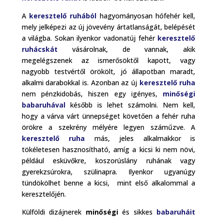
A
keresztelő ruhából
hagyományosan hófehér kell,
mely jelképezi az új jövevény ártatlanságát, belépését
a világba. Sokan ilyenkor vadonatúj fehér
keresztelő
ruhácskát
vásárolnak, de vannak, akik
megelégszenek az ismerősöktől kapott, vagy
nagyobb testvértől örökölt, jó állapotban maradt,
alkalmi darabokkal is. Azonban az új
keresztelő ruha
nem pénzkidobás, hiszen egy igényes,
minőségi
babaruhával
később is lehet számolni. Nem kell,
hogy a várva várt ünnepséget követően a fehér ruha
örökre a szekrény mélyére legyen száműzve. A
keresztelő ruha
más, jeles alkalmakkor is
tökéletesen hasznosítható, amíg a kicsi ki nem növi,
például esküvőkre, koszorúslány ruhának vagy
gyerekzsúrokra, szülinapra. Ilyenkor ugyanúgy
tündökölhet benne a kicsi, mint első alkalommal a
keresztelőjén.
Külföldi dizájnerek
minőségi
és sikkes
babaruháit