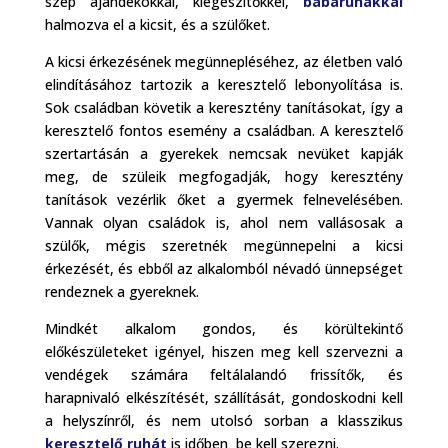
szép ajándékokkal, kiegészítőkkel,
babaruhákkal
halmozva el a kicsit, és a szülőket.
A kicsi érkezésének megünnepléséhez, az életben való
elindításához tartozik a keresztelő lebonyolítása is.
Sok családban követik a keresztény tanításokat, így a
keresztelő fontos esemény a családban. A keresztelő
szertartásán a gyerekek nemcsak nevüket kapják
meg, de szüleik megfogadják, hogy keresztény
tanítások vezérlik őket a gyermek felnevelésében.
Vannak olyan családok is, ahol nem vallásosak a
szülők, mégis szeretnék megünnepelni a kicsi
érkezését, és ebből az alkalomból névadó ünnepséget
rendeznek a gyereknek.
Mindkét alkalom gondos, és körültekintő
előkészületeket igényel, hiszen meg kell szervezni a
vendégek számára feltálalandó frissítők, és
harapnivaló elkészítését, szállítását, gondoskodni kell
a helyszínről, és nem utolsó sorban a klasszikus
keresztelő ruhát
is időben be kell szerezni.