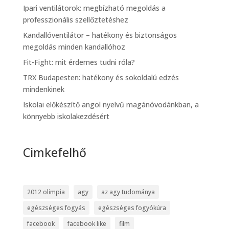
Ipari ventilátorok: megbízható megoldás a
professzionális szellőztetéshez
Kandallóventilátor – hatékony és biztonságos
megoldás minden kandallóhoz
Fit-Fight: mit érdemes tudni róla?
TRX Budapesten: hatékony és sokoldalú edzés
mindenkinek
Iskolai előkészítő angol nyelvű magánóvodánkban, a
könnyebb iskolakezdésért
Cimkefelhő
2012 olimpia
agy
az agy tudománya
egészséges fogyás
egészséges fogyókúra
facebook
facebook like
film