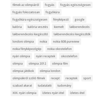
filmek az olimpiáról
fogyás
fogyás egészségesen
fogyás fokozatosan
fogyókúra
fogyókúra egészségesen
fényképező
google
kalória
kalória vesztés
kiemelt
lakberendezés
lakberendezési kiegészítő
lakberendezési kiegészítők
londoni olimpia
nokia
nokia 808 pureview
nokia fényképezőgép
nokia okostelefon
nyári olimpia
nyári receptek
okostelefon
olimpia
olimpia 2012
olimpia film
olimpiai játékok
olimpia london
olimpiákról szóló filmek
recept
receptek
sport
szabad akarat
tudatalatti
tudomány
XXX. nyári olimpia
ízletes nyári étel
ízletes étel