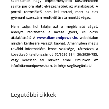
szerszámok nagy teljesítményének köszönhetően
szinte pár óra alatt elvégezhetőek az átalakítások. A
portól, törmeléktől sem kell tartani, mert az éles
gyémánt szerszám rendkívül tiszta munkát végez.
Nem tudja, hol találja azt a megbízható céget,
amelyre rábízhatná a lakása gyors, és olcsó
átalakítását? A
www.diamondpower.hu
weboldalon
minden kérdésére választ kaphat. Amennyiben mégis
további információra lenne szüksége, tárcsázza a
következő telefonszámot 70/3636-984, 30/3939-785,
vagy keressen fel minket email címünkön az
info@diamondpower.hu-n, és kérje segítségünket.!
Legutóbbi cikkek