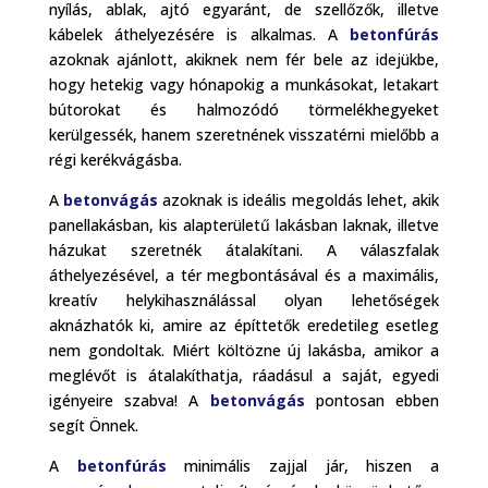
nyílás, ablak, ajtó egyaránt, de szellőzők, illetve
kábelek áthelyezésére is alkalmas. A
betonfúrás
azoknak ajánlott, akiknek nem fér bele az idejükbe,
hogy hetekig vagy hónapokig a munkásokat, letakart
bútorokat és halmozódó törmelékhegyeket
kerülgessék, hanem szeretnének visszatérni mielőbb a
régi kerékvágásba.
A
betonvágás
azoknak is ideális megoldás lehet, akik
panellakásban, kis alapterületű lakásban laknak, illetve
házukat szeretnék átalakítani. A válaszfalak
áthelyezésével, a tér megbontásával és a maximális,
kreatív helykihasználással olyan lehetőségek
aknázhatók ki, amire az építtetők eredetileg esetleg
nem gondoltak. Miért költözne új lakásba, amikor a
meglévőt is átalakíthatja, ráadásul a saját, egyedi
igényeire szabva! A
betonvágás
pontosan ebben
segít Önnek.
A
betonfúrás
minimális zajjal jár, hiszen a