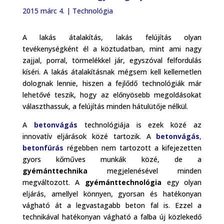
2015 márc 4.
|
Technológia
A lakás átalakítás, lakás felújítás olyan
tevékenységként él a köztudatban, mint ami nagy
zajjal, porral, törmelékkel jár, egyszóval felfordulás
kíséri. A lakás átalakításnak mégsem kell kellemetlen
dolognak lennie, hiszen a fejlődő technológiák már
lehetővé teszik, hogy az előnyösebb megoldásokat
választhassuk, a felújítás minden hátulütője nélkül.
A
betonvágás
technológiája is ezek közé az
innovatív eljárások közé tartozik. A
betonvágás
,
betonfúrás
régebben nem tartozott a kifejezetten
gyors kőműves munkák közé, de a
gyémánttechnika
megjelenésével minden
megváltozott. A
gyémánttechnológia
egy olyan
eljárás, amellyel könnyen, gyorsan és hatékonyan
vágható át a legvastagabb beton fal is. Ezzel a
technikával hatékonyan vágható a falba új közlekedő