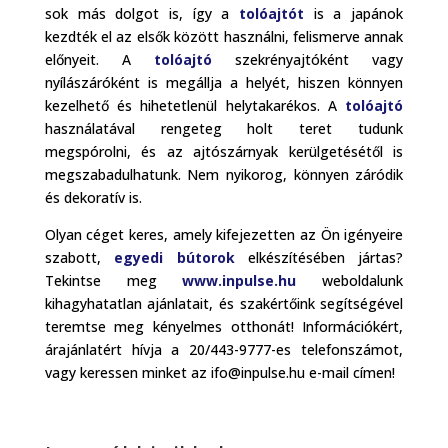
sok más dolgot is, így a
tolóajtót
is a japánok
kezdték el az elsők között használni, felismerve annak
előnyeit. A
tolóajtó
szekrényajtóként vagy
nyílászáróként is megállja a helyét, hiszen könnyen
kezelhető és hihetetlenül helytakarékos. A
tolóajtó
használatával rengeteg holt teret tudunk
megspórolni, és az ajtószárnyak kerülgetésétől is
megszabadulhatunk. Nem nyikorog, könnyen záródik
és dekoratív is.
Olyan céget keres, amely kifejezetten az Ön igényeire
szabott,
egyedi bútorok
elkészítésében jártas?
Tekintse meg
www.inpulse.hu
weboldalunk
kihagyhatatlan ajánlatait, és szakértőink segítségével
teremtse meg kényelmes otthonát! Információkért,
árajánlatért hívja a 20/443-9777-es telefonszámot,
vagy keressen minket az ifo@inpulse.hu e-mail címen!