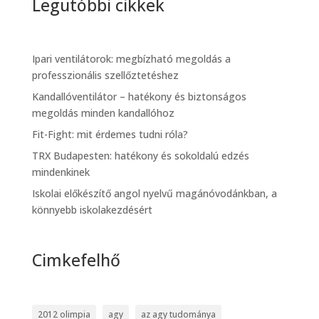
Legutóbbi cikkek
Ipari ventilátorok: megbízható megoldás a
professzionális szellőztetéshez
Kandallóventilátor – hatékony és biztonságos
megoldás minden kandallóhoz
Fit-Fight: mit érdemes tudni róla?
TRX Budapesten: hatékony és sokoldalú edzés
mindenkinek
Iskolai előkészítő angol nyelvű magánóvodánkban, a
könnyebb iskolakezdésért
Cimkefelhő
2012 olimpia
agy
az agy tudománya