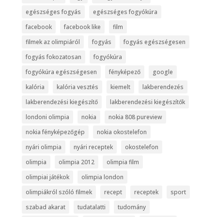
egészséges fogyás
egészséges fogyókúra
facebook
facebook like
film
filmek az olimpiáról
fogyás
fogyás egészségesen
fogyás fokozatosan
fogyókúra
fogyókúra egészségesen
fényképező
google
kalória
kalória vesztés
kiemelt
lakberendezés
lakberendezési kiegészítő
lakberendezési kiegészítők
londoni olimpia
nokia
nokia 808 pureview
nokia fényképezőgép
nokia okostelefon
nyári olimpia
nyári receptek
okostelefon
olimpia
olimpia 2012
olimpia film
olimpiai játékok
olimpia london
olimpiákról szóló filmek
recept
receptek
sport
szabad akarat
tudatalatti
tudomány