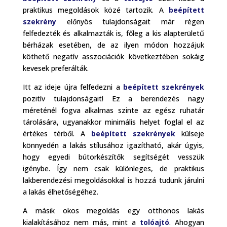
praktikus megoldások közé tartozik. A
beépített
szekrény
előnyös tulajdonságait már régen
felfedezték és alkalmazták is, főleg a kis alapterületű
bérházak esetében, de az ilyen módon hozzájuk
köthető negatív asszociációk következtében sokáig
kevesek preferálták.
Itt az ideje újra felfedezni a
beépített szekrények
pozitív tulajdonságait! Ez a berendezés nagy
méreténél fogva alkalmas szinte az egész ruhatár
tárolására, ugyanakkor minimális helyet foglal el az
értékes térből. A
beépített szekrények
külseje
könnyedén a lakás stílusához igazítható, akár úgyis,
hogy egyedi bútorkészítők segítségét vesszük
igénybe. Így nem csak különleges, de praktikus
lakberendezési megoldásokkal is hozzá tudunk járulni
a lakás élhetőségéhez.
A másik okos megoldás egy otthonos lakás
kialakításához nem más, mint a
tolóajtó
. Ahogyan