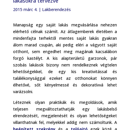
lakásokra tervezve
2015 márc 4.
|
Lakberendezés
Manapság egy saját lakás megvásárlása nehezen
elérhető célnak számít. Az átlagemberek életében a
mindenfajta terhektől mentes saját lakás gyakran
álom marad csupán, aki pedig eléri a vágyott saját
otthont, sem engedhet meg magának kacsalábon
forgó kastélyt. A kis alapterületű garzonok, pár
szobás lakások bizony nem rendelkeznek végtelen
lehetőségekkel, de egy kis kreativitással és
találékonysággal ezeket az otthonokat könnyen
élhetővé, sőt kényelmessé és dekoratívvá lehet
varázsolni.
Léteznek olyan praktikák és megoldások, amik
teljesen megváltoztathatják egy lakásbelső
elrendezését, megjelenését és olyan lehetőségeket
villanthatnak fel, melyekkel addig nem számoltunk. A
beépített szekrény
és a
tolóajtó
ezek közé a