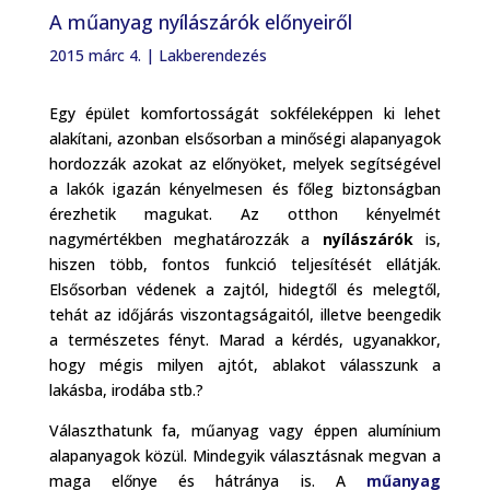
A műanyag nyílászárók előnyeiről
2015 márc 4.
|
Lakberendezés
Egy épület komfortosságát sokféleképpen ki lehet
alakítani, azonban elsősorban a minőségi alapanyagok
hordozzák azokat az előnyöket, melyek segítségével
a lakók igazán kényelmesen és főleg biztonságban
érezhetik magukat. Az otthon kényelmét
nagymértékben meghatározzák a
nyílászárók
is,
hiszen több, fontos funkció teljesítését ellátják.
Elsősorban védenek a zajtól, hidegtől és melegtől,
tehát az időjárás viszontagságaitól, illetve beengedik
a természetes fényt. Marad a kérdés, ugyanakkor,
hogy mégis milyen ajtót, ablakot válasszunk a
lakásba, irodába stb.?
Választhatunk fa, műanyag
vagy éppen alumínium
alapanyagok közül. Mindegyik választásnak megvan a
maga előnye és hátránya is. A
műanyag