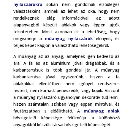
nyílászárókra
sokan nem gondolnak elsődleges
választásként, aminek az lehet az oka, hogy nem
rendelkeznek elég információval az adott
alapanyagból készült ablakok vagy éppen ajtók
tekintetében. Most azonban itt a lehetőség, hogy
megismerje a
műanyag nyílászárók
előnyeit, és
teljes képet kapjon a választható lehetőségekről.
A műanyag az az anyag, amelynek igen kedvező az
ára. A fa és az alumínium jóval drágábbak, és a
karbantartásuk is több gonddal jár. A műanyag
karbantartása jóval egyszerűbb, hiszen a fa
ablakokkal ellentétben nem igényel rendszeres
festést, nem korhad, penészedik, vagy kopik. Viszont
a műanyag nyílászáró ugyanolyan dekoratív tud lenni,
hiszen számtalan színben vagy éppen mintával, és
fautánzatban is előállítható. A
műanyag ablak
hőszigetelő képessége felülmúlja a különböző
anyagokból készült társai hőszigetelő képességét.