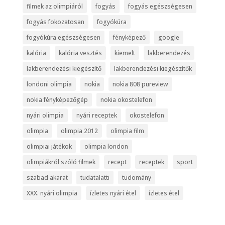
filmek az olimpiáról
fogyás
fogyás egészségesen
fogyás fokozatosan
fogyókúra
fogyókúra egészségesen
fényképező
google
kalória
kalória vesztés
kiemelt
lakberendezés
lakberendezési kiegészítő
lakberendezési kiegészítők
londoni olimpia
nokia
nokia 808 pureview
nokia fényképezőgép
nokia okostelefon
nyári olimpia
nyári receptek
okostelefon
olimpia
olimpia 2012
olimpia film
olimpiai játékok
olimpia london
olimpiákról szóló filmek
recept
receptek
sport
szabad akarat
tudatalatti
tudomány
XXX. nyári olimpia
ízletes nyári étel
ízletes étel