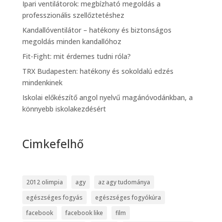
Ipari ventilátorok: megbízható megoldás a
professzionális szellőztetéshez
Kandallóventilátor – hatékony és biztonságos
megoldás minden kandallóhoz
Fit-Fight: mit érdemes tudni róla?
TRX Budapesten: hatékony és sokoldalú edzés
mindenkinek
Iskolai előkészítő angol nyelvű magánóvodánkban, a
könnyebb iskolakezdésért
Cimkefelhő
2012 olimpia
agy
az agy tudománya
egészséges fogyás
egészséges fogyókúra
facebook
facebook like
film