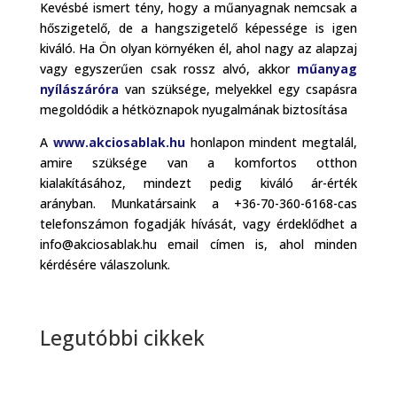
Kevésbé ismert tény, hogy a műanyagnak nemcsak a
hőszigetelő, de a hangszigetelő képessége is igen
kiváló. Ha Ön olyan környéken él, ahol nagy az alapzaj
vagy egyszerűen csak rossz alvó, akkor
műanyag
nyílászáróra
van szüksége, melyekkel egy csapásra
megoldódik a hétköznapok nyugalmának biztosítása
A
www.akciosablak.hu
honlapon mindent megtalál,
amire szüksége van a komfortos otthon
kialakításához, mindezt pedig kiváló ár-érték
arányban. Munkatársaink a +36-70-360-6168-cas
telefonszámon fogadják hívását, vagy érdeklődhet a
info@akciosablak.hu email címen is, ahol minden
kérdésére válaszolunk.
Legutóbbi cikkek