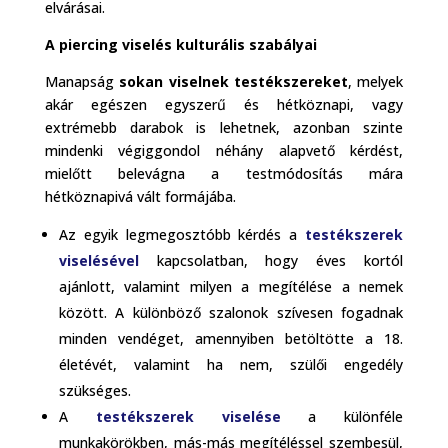
elvárásai.
A piercing viselés kulturális szabályai
Manapság
sokan viselnek testékszereket
, melyek
akár egészen egyszerű és hétköznapi, vagy
extrémebb darabok is lehetnek, azonban szinte
mindenki végiggondol néhány alapvető kérdést,
mielőtt belevágna a testmódosítás mára
hétköznapivá vált formájába.
Az egyik legmegosztóbb kérdés a
testékszerek
viselésével
kapcsolatban, hogy éves kortól
ajánlott, valamint milyen a megítélése a nemek
között. A különböző szalonok szívesen fogadnak
minden vendéget, amennyiben betöltötte a 18.
életévét, valamint ha nem, szülői engedély
szükséges.
A
testékszerek viselése
a különféle
munkakörökben, más-más megítéléssel szembesül,