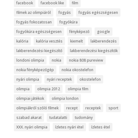
facebook
facebook like
film
filmek az olimpiáról
fogyás
fogyás egészségesen
fogyás fokozatosan
fogyókúra
fogyókúra egészségesen
fényképező
google
kalória
kalória vesztés
kiemelt
lakberendezés
lakberendezési kiegészítő
lakberendezési kiegészítők
londoni olimpia
nokia
nokia 808 pureview
nokia fényképezőgép
nokia okostelefon
nyári olimpia
nyári receptek
okostelefon
olimpia
olimpia 2012
olimpia film
olimpiai játékok
olimpia london
olimpiákról szóló filmek
recept
receptek
sport
szabad akarat
tudatalatti
tudomány
XXX. nyári olimpia
ízletes nyári étel
ízletes étel