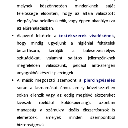
melynek köszönhetően mindenkinek saját
felelőssége eldönteni, hogy az általa választott
életpályába beleilleszkedik, vagy éppen akadályozza
az előrehaladásban.
Alapvető feltétele a
testékszerek viselésének
,
hogy mindig ügyeljünk a higiéniai feltételek
betartására, kerüljük a balesetveszélyes
szituációkat, valamint sajátos jellemzőinknek
megfelelően válasszunk, például anti-allergén
anyagokból készült piercingek.
A másik megosztó szempont a
piercingviselés
során a kismamákat érinti, amely következtében
sokan ellenzik vagy az eddig meglévő ékszerüket
kiveszik (például köldökpiercing), azonban
manapság a számukra ideális ékszertípusok is
elérhetőek, amelyek minden szempontból
biztonságosak.