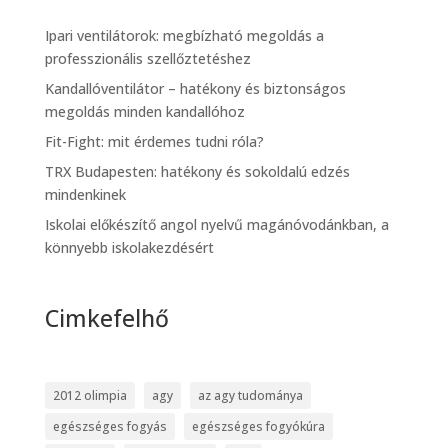
Ipari ventilátorok: megbízható megoldás a
professzionális szellőztetéshez
Kandallóventilátor – hatékony és biztonságos
megoldás minden kandallóhoz
Fit-Fight: mit érdemes tudni róla?
TRX Budapesten: hatékony és sokoldalú edzés
mindenkinek
Iskolai előkészítő angol nyelvű magánóvodánkban, a
könnyebb iskolakezdésért
Cimkefelhő
2012 olimpia
agy
az agy tudománya
egészséges fogyás
egészséges fogyókúra