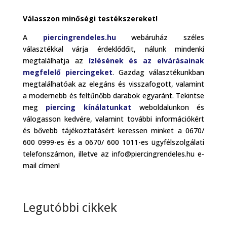
Válasszon minőségi testékszereket!
A
piercingrendeles.hu
webáruház széles
választékkal várja érdeklődőit, nálunk mindenki
megtalálhatja az
ízlésének és az elvárásainak
megfelelő
piercingeket
. Gazdag választékunkban
megtalálhatóak az elegáns és visszafogott, valamint
a modernebb és feltűnőbb darabok egyaránt. Tekintse
meg
piercing kínálatunkat
weboldalunkon és
válogasson kedvére, valamint további információkért
és bővebb tájékoztatásért keressen minket a 0670/
600 0999-es és a 0670/ 600 1011-es ügyfélszolgálati
telefonszámon, illetve az info@piercingrendeles.hu e-
mail címen!
Legutóbbi cikkek