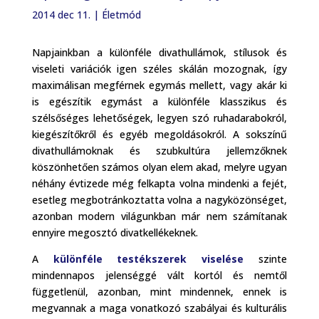
2014 dec 11.
|
Életmód
Napjainkban a különféle divathullámok, stílusok és
viseleti variációk igen széles skálán mozognak, így
maximálisan megférnek egymás mellett, vagy akár ki
is egészítik egymást a különféle klasszikus és
szélsőséges lehetőségek, legyen szó ruhadarabokról,
kiegészítőkről és egyéb megoldásokról. A sokszínű
divathullámoknak és szubkultúra jellemzőknek
köszönhetően számos olyan elem akad, melyre ugyan
néhány évtizede még felkapta volna mindenki a fejét,
esetleg megbotránkoztatta volna a nagyközönséget,
azonban modern világunkban már nem számítanak
ennyire megosztó divatkellékeknek.
A
különféle testékszerek viselése
szinte
mindennapos jelenséggé vált kortól és nemtől
függetlenül, azonban, mint mindennek, ennek is
megvannak a maga vonatkozó szabályai és kulturális