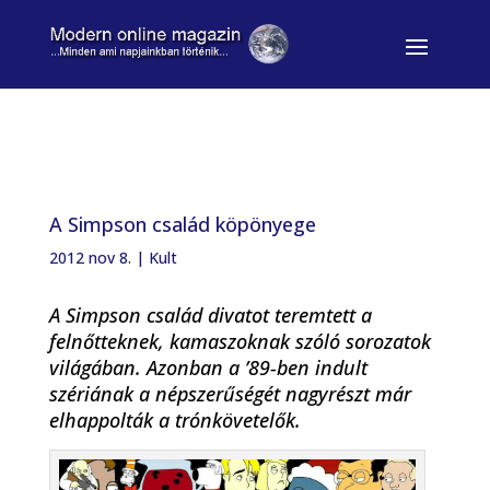
A Simpson család köpönyege
2012 nov 8.
|
Kult
A Simpson család divatot teremtett a
felnőtteknek, kamaszoknak szóló sorozatok
világában. Azonban a ’89-ben indult
szériának a népszerűségét nagyrészt már
elhappolták a trónkövetelők.