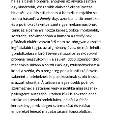
hajaz a balek Homerra, ahogyan az anyuka szintén
egy kimértebb, ésszerűbb alakként ellensúlyozza
hitvesét. Vizuális stílusban is a klasszikus rajzfilm sit-
comra hasonlít a
Family Guy
, azonban a történeteket
és a poénokat tekintve szinte gyermekanimációnak
tűnik az előzménye hozzá képest. Sokkal morbidabb,
sötétebb, szókimondóbb a humora a
Family
-nek,
példának okáért visszatérő elem az, ahogyan a család
legfiatalabb tagja, az alig néhány éves, de már felnőtt
gondolkodással bíró Stewie változatos eszközökkel
próbálja meggyilkolni (!) a szüleit. Ebből szempontból
már sokkal inkább a
South Park
agyszüleményeihez áll
közel a széria, és a rengeteg popkulturális rájátszás,
valamint a celebeknek és politikusoknak szóló fricska
is azzal rokonítja. Általában a legvelősebb poénok
származnak a sztáripar vagy a politika aljasságának
pellengérre állításából. Ezeken kívül is sokszor lehet
találkozni társadalomkritikával, például a fehér,
keresztény jenkik idegen származású és vallású
embereket lenéző magatartásával kapcsolatban.