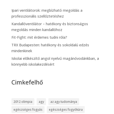
Ipari ventilátorok: megbízható megoldás a
professzionális szellőztetéshez
Kandallóventilátor – hatékony és biztonságos
megoldás minden kandallóhoz
Fit-Fight: mit érdemes tudni róla?
TRX Budapesten: hatékony és sokoldalú edzés
mindenkinek
Iskolai előkészítő angol nyelvű magánóvodánkban, a
könnyebb iskolakezdésért
Cimkefelhő
2012 olimpia
agy
az agy tudománya
egészséges fogyás
egészséges fogyókúra