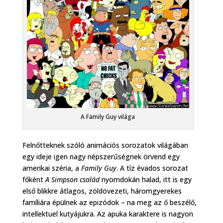
A Family Guy világa
Felnőtteknek szóló animációs sorozatok világában
egy ideje igen nagy népszerűségnek örvend egy
amerikai széria, a
Family Guy
. A tíz évados sorozat
főként
A Simpson család
nyomdokán halad, itt is egy
első blikkre átlagos, zöldövezeti, háromgyerekes
famíliára épülnek az epizódok – na meg az ő beszélő,
intellektuel kutyájukra. Az apuka karaktere is nagyon