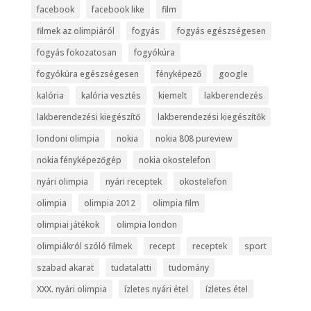
facebook
facebook like
film
filmek az olimpiáról
fogyás
fogyás egészségesen
fogyás fokozatosan
fogyókúra
fogyókúra egészségesen
fényképező
google
kalória
kalória vesztés
kiemelt
lakberendezés
lakberendezési kiegészítő
lakberendezési kiegészítők
londoni olimpia
nokia
nokia 808 pureview
nokia fényképezőgép
nokia okostelefon
nyári olimpia
nyári receptek
okostelefon
olimpia
olimpia 2012
olimpia film
olimpiai játékok
olimpia london
olimpiákról szóló filmek
recept
receptek
sport
szabad akarat
tudatalatti
tudomány
XXX. nyári olimpia
ízletes nyári étel
ízletes étel