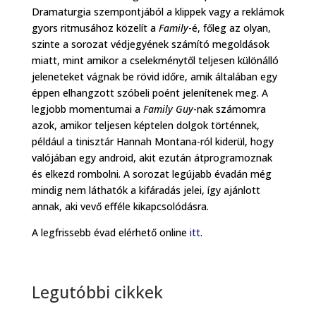
Dramaturgia szempontjából a klippek vagy a reklámok
gyors ritmusához közelít a
Family
-é, főleg az olyan,
szinte a sorozat védjegyének számító megoldások
miatt, mint amikor a cselekménytől teljesen különálló
jeleneteket vágnak be rövid időre, amik általában egy
éppen elhangzott szóbeli poént jelenítenek meg. A
legjobb momentumai a
Family Guy
-nak számomra
azok, amikor teljesen képtelen dolgok történnek,
például a tinisztár Hannah Montana-ról kiderül, hogy
valójában egy android, akit ezután átprogramoznak
és elkezd rombolni. A sorozat legújabb évadán még
mindig nem láthatók a kifáradás jelei, így ajánlott
annak, aki vevő efféle kikapcsolódásra.
A legfrissebb évad elérhető online
itt
.
Legutóbbi cikkek