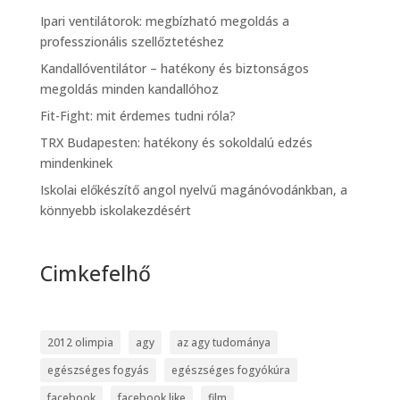
Ipari ventilátorok: megbízható megoldás a
professzionális szellőztetéshez
Kandallóventilátor – hatékony és biztonságos
megoldás minden kandallóhoz
Fit-Fight: mit érdemes tudni róla?
TRX Budapesten: hatékony és sokoldalú edzés
mindenkinek
Iskolai előkészítő angol nyelvű magánóvodánkban, a
könnyebb iskolakezdésért
Cimkefelhő
2012 olimpia
agy
az agy tudománya
egészséges fogyás
egészséges fogyókúra
facebook
facebook like
film