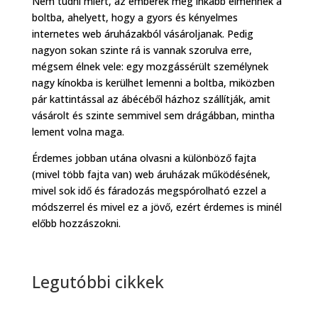
Nem tudni miért, az emberek még inkább elmennek a
boltba, ahelyett, hogy a gyors és kényelmes
internetes web áruházakból vásároljanak. Pedig
nagyon sokan szinte rá is vannak szorulva erre,
mégsem élnek vele: egy mozgássérült személynek
nagy kínokba is kerülhet lemenni a boltba, miközben
pár kattintással az ábécéből házhoz szállítják, amit
vásárolt és szinte semmivel sem drágábban, mintha
lement volna maga.
Érdemes jobban utána olvasni a különböző fajta
(mivel több fajta van) web áruházak működésének,
mivel sok idő és fáradozás megspórolható ezzel a
módszerrel és mivel ez a jövő, ezért érdemes is minél
előbb hozzászokni.
Legutóbbi cikkek