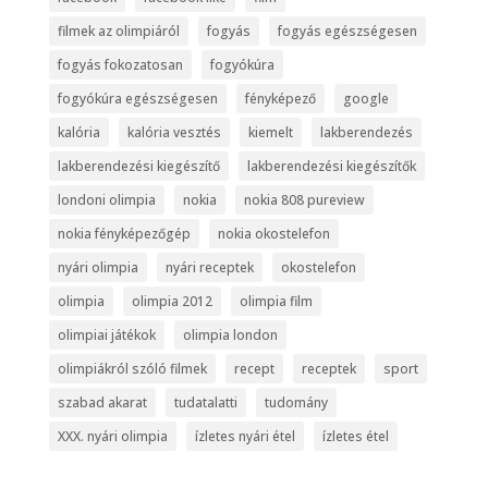
filmek az olimpiáról
fogyás
fogyás egészségesen
fogyás fokozatosan
fogyókúra
fogyókúra egészségesen
fényképező
google
kalória
kalória vesztés
kiemelt
lakberendezés
lakberendezési kiegészítő
lakberendezési kiegészítők
londoni olimpia
nokia
nokia 808 pureview
nokia fényképezőgép
nokia okostelefon
nyári olimpia
nyári receptek
okostelefon
olimpia
olimpia 2012
olimpia film
olimpiai játékok
olimpia london
olimpiákról szóló filmek
recept
receptek
sport
szabad akarat
tudatalatti
tudomány
XXX. nyári olimpia
ízletes nyári étel
ízletes étel