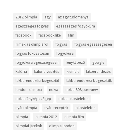
2012 olimpia
agy
az agy tudománya
egészséges fogyás
egészséges fogyókúra
facebook
facebook like
film
filmek az olimpiáról
fogyás
fogyás egészségesen
fogyás fokozatosan
fogyókúra
fogyókúra egészségesen
fényképező
google
kalória
kalória vesztés
kiemelt
lakberendezés
lakberendezési kiegészítő
lakberendezési kiegészítők
londoni olimpia
nokia
nokia 808 pureview
nokia fényképezőgép
nokia okostelefon
nyári olimpia
nyári receptek
okostelefon
olimpia
olimpia 2012
olimpia film
olimpiai játékok
olimpia london