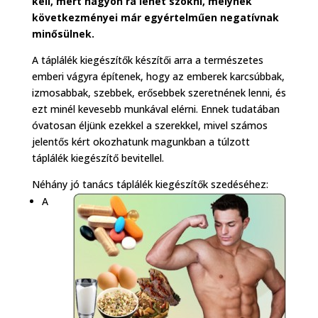
kell, mert nagyon rá lehet szokni, melynek
következményei már egyértelműen negatívnak
minősülnek.
A táplálék kiegészítők készítői arra a természetes
emberi vágyra építenek, hogy az emberek karcsúbbak,
izmosabbak, szebbek, erősebbek szeretnének lenni, és
ezt minél kevesebb munkával elérni. Ennek tudatában
óvatosan éljünk ezekkel a szerekkel, mivel számos
jelentős kért okozhatunk magunkban a túlzott
táplálék kiegészítő bevitellel.
Néhány jó tanács táplálék kiegészítők szedéséhez:
A