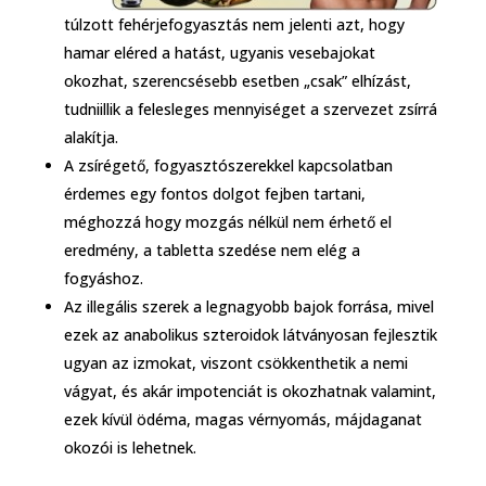
túlzott fehérjefogyasztás nem jelenti azt, hogy
hamar eléred a hatást, ugyanis vesebajokat
okozhat, szerencsésebb esetben „csak” elhízást,
tudniillik a felesleges mennyiséget a szervezet zsírrá
alakítja.
A zsírégető, fogyasztószerekkel kapcsolatban
érdemes egy fontos dolgot fejben tartani,
méghozzá hogy mozgás nélkül nem érhető el
eredmény, a tabletta szedése nem elég a
fogyáshoz.
Az illegális szerek a legnagyobb bajok forrása, mivel
ezek az anabolikus szteroidok látványosan fejlesztik
ugyan az izmokat, viszont csökkenthetik a nemi
vágyat, és akár impotenciát is okozhatnak valamint,
ezek kívül ödéma, magas vérnyomás, májdaganat
okozói is lehetnek.