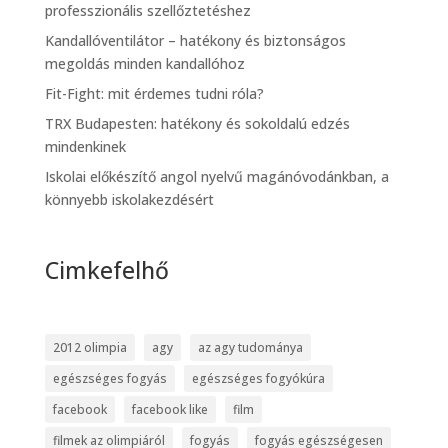
professzionális szellőztetéshez
Kandallóventilátor – hatékony és biztonságos
megoldás minden kandallóhoz
Fit-Fight: mit érdemes tudni róla?
TRX Budapesten: hatékony és sokoldalú edzés
mindenkinek
Iskolai előkészítő angol nyelvű magánóvodánkban, a
könnyebb iskolakezdésért
Cimkefelhő
2012 olimpia
agy
az agy tudománya
egészséges fogyás
egészséges fogyókúra
facebook
facebook like
film
filmek az olimpiáról
fogyás
fogyás egészségesen