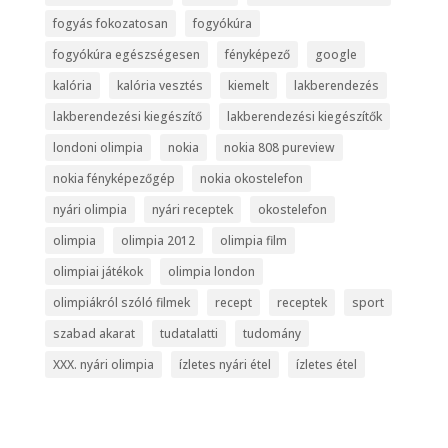
fogyás fokozatosan
fogyókúra
fogyókúra egészségesen
fényképező
google
kalória
kalória vesztés
kiemelt
lakberendezés
lakberendezési kiegészítő
lakberendezési kiegészítők
londoni olimpia
nokia
nokia 808 pureview
nokia fényképezőgép
nokia okostelefon
nyári olimpia
nyári receptek
okostelefon
olimpia
olimpia 2012
olimpia film
olimpiai játékok
olimpia london
olimpiákról szóló filmek
recept
receptek
sport
szabad akarat
tudatalatti
tudomány
XXX. nyári olimpia
ízletes nyári étel
ízletes étel