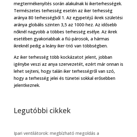
megtermékenyítés során alakulnak ki ikerterhességek.
Természetes terhesség esetén az iker terhesség
aránya 80 terhességből 1. Az egypetéjű ikrek születési
aránya globális szinten 3,5 az 1000-hez. Az idősebb
nőknél nagyobb a többes terhesség esélye. Az ikrek
esetében gyakoriabbak a fiú-párosok, a hármas
ikreknél pedig a leány iker-trió van többségben.
Az iker terhesség több kockázatot jelent, jobban
igénybe veszi az anya szervezetét, ezért már onnan is
lehet sejteni, hogy talán iker terhességről van szó,
hogy a terhesség jelei és tünetei sokkal erősebben
jelentkeznek.
Legutóbbi cikkek
Ipari ventilátorok: megbízható megoldás a