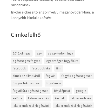
mindenkinek
Iskolai előkészítő angol nyelvű magánóvodánkban, a
könnyebb iskolakezdésért
Cimkefelhő
2012 olimpia
agy
az agy tudománya
egészséges fogyás
egészséges fogyókúra
facebook
facebook like
film
filmek az olimpiáról
fogyás
fogyás egészségesen
fogyás fokozatosan
fogyókúra
fogyókúra egészségesen
fényképező
google
kalória
kalória vesztés
kiemelt
lakberendezés
lakberendezési kiegészítő
lakberendezési kiegészítők