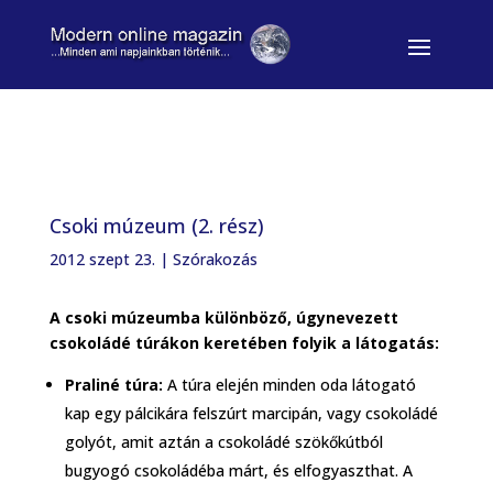
Csoki múzeum (2. rész)
2012 szept 23.
|
Szórakozás
A csoki múzeumba különböző, úgynevezett
csokoládé túrákon keretében folyik a látogatás:
Praliné túra:
A túra elején minden oda látogató
kap egy pálcikára felszúrt marcipán, vagy csokoládé
golyót, amit aztán a csokoládé szökőkútból
bugyogó csokoládéba márt, és elfogyaszthat. A