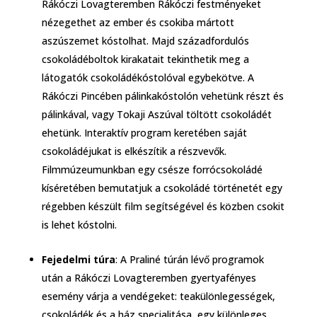
Rákóczi Lovagteremben Rákóczi festményeket
nézegethet az ember és csokiba mártott
aszúszemet kóstolhat. Majd századfordulós
csokoládéboltok kirakatait tekinthetik meg a
látogatók csokoládékóstolóval egybekötve. A
Rákóczi Pincében pálinkakóstolón vehetünk részt és
pálinkával, vagy Tokaji Aszúval töltött csokoládét
ehetünk. Interaktív program keretében saját
csokoládéjukat is elkészítik a részvevők.
Filmmúzeumunkban egy csésze forrócsokoládé
kíséretében bemutatjuk a csokoládé történetét egy
régebben készült film segítségével és közben csokit
is lehet kóstolni.
Fejedelmi túra
: A Praliné túrán lévő programok
után a Rákóczi Lovagteremben gyertyafényes
esemény várja a vendégeket: teakülönlegességek,
csokoládék és a ház specialitása, egy különleges