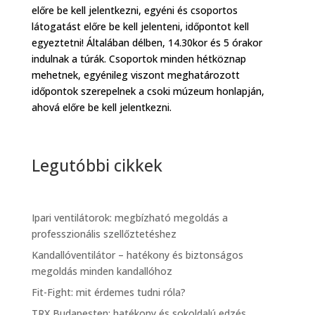
előre be kell jelentkezni, egyéni és csoportos
látogatást előre be kell jelenteni, időpontot kell
egyeztetni! Általában délben, 14.30kor és 5 órakor
indulnak a túrák. Csoportok minden hétköznap
mehetnek, egyénileg viszont meghatározott
időpontok szerepelnek a csoki múzeum honlapján,
ahová előre be kell jelentkezni.
Legutóbbi cikkek
Ipari ventilátorok: megbízható megoldás a
professzionális szellőztetéshez
Kandallóventilátor – hatékony és biztonságos
megoldás minden kandallóhoz
Fit-Fight: mit érdemes tudni róla?
TRX Budapesten: hatékony és sokoldalú edzés