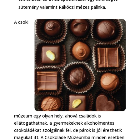
sütemény valamint Rákóczi mézes pálinka.
A csoki
múzeum egy olyan hely, ahová családok is
ellátogathatnak, a gyermekeknek alkoholmentes
csokoládékat szolgálnak fel, de párok is jól érezhetik
magukat itt. A Csokoládé Múzeumba minden esetben