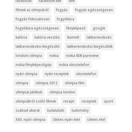
facebook
facebook like
film
filmek az olimpiáról
fogyás
fogyás egészségesen
fogyás fokozatosan
fogyókúra
fogyókúra egészségesen
fényképező
google
kalória
kalória vesztés
kiemelt
lakberendezés
lakberendezési kiegészítő
lakberendezési kiegészítők
londoni olimpia
nokia
nokia 808 pureview
nokia fényképezőgép
nokia okostelefon
nyári olimpia
nyári receptek
okostelefon
olimpia
olimpia 2012
olimpia film
olimpiai játékok
olimpia london
olimpiákról szóló filmek
recept
receptek
sport
szabad akarat
tudatalatti
tudomány
XXX. nyári olimpia
ízletes nyári étel
ízletes étel