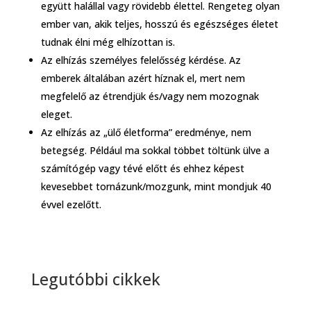
együtt halállal vagy rövidebb élettel. Rengeteg olyan
ember van, akik teljes, hosszú és egészséges életet
tudnak élni még elhízottan is.
Az elhízás személyes felelősség kérdése. Az
emberek általában azért híznak el, mert nem
megfelelő az étrendjük és/vagy nem mozognak
eleget.
Az elhízás az „ülő életforma” eredménye, nem
betegség. Például ma sokkal többet töltünk ülve a
számítógép vagy tévé előtt és ehhez képest
kevesebbet tornázunk/mozgunk, mint mondjuk 40
évvel ezelőtt.
Legutóbbi cikkek