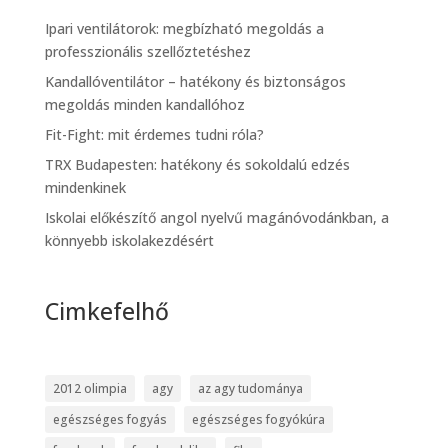
Ipari ventilátorok: megbízható megoldás a
professzionális szellőztetéshez
Kandallóventilátor – hatékony és biztonságos
megoldás minden kandallóhoz
Fit-Fight: mit érdemes tudni róla?
TRX Budapesten: hatékony és sokoldalú edzés
mindenkinek
Iskolai előkészítő angol nyelvű magánóvodánkban, a
könnyebb iskolakezdésért
Cimkefelhő
2012 olimpia
agy
az agy tudománya
egészséges fogyás
egészséges fogyókúra