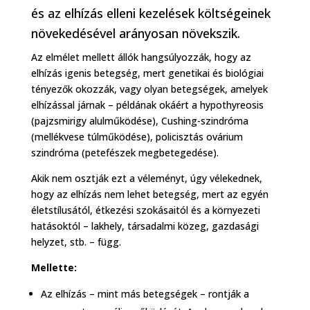
és az elhízás elleni kezelések költségeinek
növekedésével arányosan növekszik.
Az elmélet mellett állók hangsúlyozzák, hogy az
elhízás igenis betegség, mert genetikai és biológiai
tényezők okozzák, vagy olyan betegségek, amelyek
elhízással járnak – példának okáért a hypothyreosis
(pajzsmirigy alulműködése), Cushing-szindróma
(mellékvese túlműködése), policisztás ovárium
szindróma (petefészek megbetegedése).
Akik nem osztják ezt a véleményt, úgy vélekednek,
hogy az elhízás nem lehet betegség, mert az egyén
életstílusától, étkezési szokásaitól és a környezeti
hatásoktól – lakhely, társadalmi közeg, gazdasági
helyzet, stb. – függ.
Mellette:
Az elhízás – mint más betegségek – rontják a