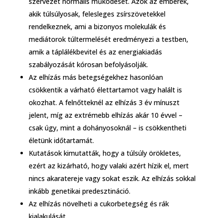
szervezet normális működését. Azok az emberek,
akik túlsúlyosak, felesleges zsírszövetekkel
rendelkeznek, ami a bizonyos molekulák és
mediátorok túltermelését eredményezi a testben,
amik a táplálékbevitel és az energiakiadás
szabályozását kórosan befolyásolják.
Az elhízás más betegségekhez hasonlóan
csökkentik a várható élettartamot vagy halált is
okozhat. A felnőtteknél az elhízás 3 év mínuszt
jelent, míg az extrémebb elhízás akár 10 évvel –
csak úgy, mint a dohányosoknál – is csökkentheti
életünk időtartamát.
Kutatások kimutatták, hogy a túlsúly örökletes,
ezért az kizárható, hogy valaki azért hízik el, mert
nincs akaratereje vagy sokat eszik. Az elhízás sokkal
inkább genetikai predesztináció.
Az elhízás növelheti a cukorbetegség és rák
kialakulását.