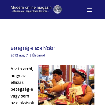
Betegség-e az elhízás?
2012 aug 7.
|
Életmód
A vita arról,
hogy az
elhízás
betegség-e
vagy sem
az elhízások