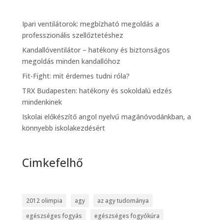
Ipari ventilátorok: megbízható megoldás a
professzionális szellőztetéshez
Kandallóventilátor – hatékony és biztonságos
megoldás minden kandallóhoz
Fit-Fight: mit érdemes tudni róla?
TRX Budapesten: hatékony és sokoldalú edzés
mindenkinek
Iskolai előkészítő angol nyelvű magánóvodánkban, a
könnyebb iskolakezdésért
Cimkefelhő
2012 olimpia
agy
az agy tudománya
egészséges fogyás
egészséges fogyókúra