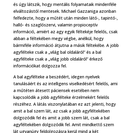
és úgy látszik, hogy mentális folyamataik mindenféle
elváltozástól mentesek. Michael Gazzaniga azonban
felfedezte, hogy a műtét után minden látó-, tapintó-,
halló- és szaglószervi, valamin propioceptív
információ, amiért az agy egyik féltekéje felelős, csak
abban a féltekében megy végbe, anélkül, hogy
bármiféle információ átjutna a másik féltekébe. A jobb
agyfélteke csak a „világ bal oldaláról” és a bal
agyfélteke csak a „világ jobb oldaláról” érkező
információkat dolgozza fel.
A bal agyfélteke a beszédért, idegen nyelvek
tanulásáért és az intelligens viselkedésért felelős, ami
a műtéten átesett páciensek esetében nem
kapcsolódik a jobb agyfélteke érzelmekért felelős
részéhez. A látás viszonylatában ez azt jelenti, hogy
amit a bal szem lát, az csak a jobb agyféltekében
dolgozódik fel és amit a jobb szem lát, csak a bal
agyféltekében dolgozódik fel. Amit mindkettő szem
lát ugyanúgy feldolgozásra kerül mind a két