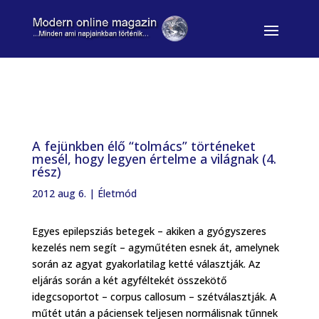
A fejünkben élő “tolmács” történeket
mesél, hogy legyen értelme a világnak (4.
rész)
2012 aug 6.
|
Életmód
Egyes epilepsziás betegek – akiken a gyógyszeres
kezelés nem segít – agyműtéten esnek át, amelynek
során az agyat gyakorlatilag ketté választják. Az
eljárás során a két agyféltekét összekötő
idegcsoportot – corpus callosum – szétválasztják. A
műtét után a páciensek teljesen normálisnak tűnnek