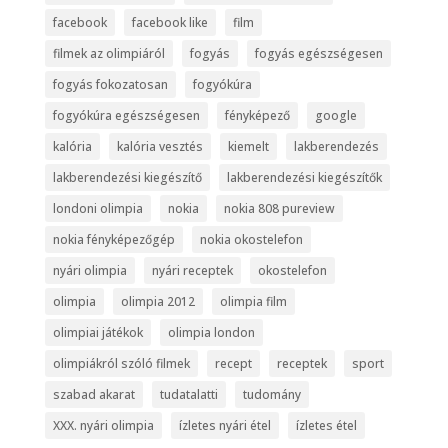
facebook
facebook like
film
filmek az olimpiáról
fogyás
fogyás egészségesen
fogyás fokozatosan
fogyókúra
fogyókúra egészségesen
fényképező
google
kalória
kalória vesztés
kiemelt
lakberendezés
lakberendezési kiegészítő
lakberendezési kiegészítők
londoni olimpia
nokia
nokia 808 pureview
nokia fényképezőgép
nokia okostelefon
nyári olimpia
nyári receptek
okostelefon
olimpia
olimpia 2012
olimpia film
olimpiai játékok
olimpia london
olimpiákról szóló filmek
recept
receptek
sport
szabad akarat
tudatalatti
tudomány
XXX. nyári olimpia
ízletes nyári étel
ízletes étel