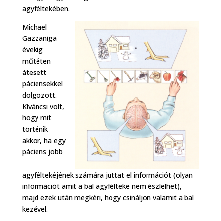
agyféltekében.
Michael
Gazzaniga
évekig
műtéten
átesett
páciensekkel
dolgozott.
Kíváncsi volt,
hogy mit
történik
akkor, ha egy
páciens jobb
agyféltekéjének számára juttat el információt (olyan
információt amit a bal agyfélteke nem észlelhet),
majd ezek után megkéri, hogy csináljon valamit a bal
kezével.