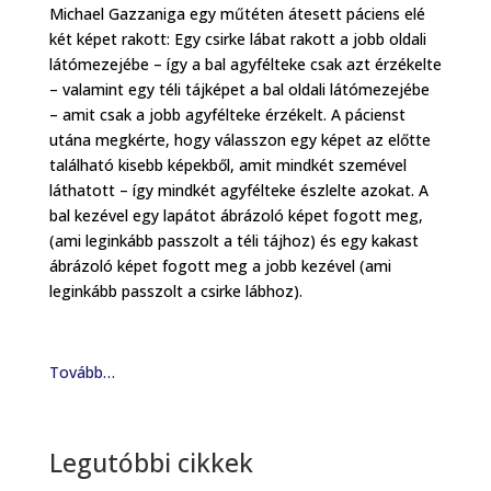
Michael Gazzaniga egy műtéten átesett páciens elé
két képet rakott: Egy csirke lábat rakott a jobb oldali
látómezejébe – így a bal agyfélteke csak azt érzékelte
– valamint egy téli tájképet a bal oldali látómezejébe
– amit csak a jobb agyfélteke érzékelt. A pácienst
utána megkérte, hogy válasszon egy képet az előtte
található kisebb képekből, amit mindkét szemével
láthatott – így mindkét agyfélteke észlelte azokat. A
bal kezével egy lapátot ábrázoló képet fogott meg,
(ami leginkább passzolt a téli tájhoz) és egy kakast
ábrázoló képet fogott meg a jobb kezével (ami
leginkább passzolt a csirke lábhoz).
Tovább…
Legutóbbi cikkek