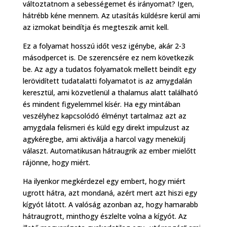
változtatnom a sebességemet és irányomat? Igen,
hátrébb kéne mennem. Az utasítás küldésre kerül ami
az izmokat beindítja és megteszik amit kell.
Ez a folyamat hosszú időt vesz igénybe, akár 2-3
másodpercet is. De szerencsére ez nem következik
be. Az agy a tudatos folyamatok mellett beindít egy
lerövidített tudatalatti folyamatot is az amygdalán
keresztül, ami közvetlenül a thalamus alatt található
és mindent figyelemmel kísér. Ha egy mintában
veszélyhez kapcsolódó élményt tartalmaz azt az
amygdala felismeri és küld egy direkt impulzust az
agykéregbe, ami aktiválja a harcol vagy menekülj
választ. Automatikusan hátraugrik az ember mielőtt
rájönne, hogy miért.
Ha ilyenkor megkérdezel egy embert, hogy miért
ugrott hátra, azt mondaná, azért mert azt hiszi egy
kígyót látott. A valóság azonban az, hogy hamarabb
hátraugrott, minthogy észlelte volna a kígyót. Az