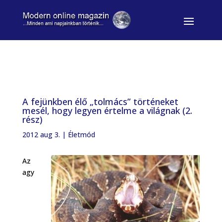
A fejünkben élő „tolmács” történeket
mesél, hogy legyen értelme a világnak (2.
rész)
2012 aug 3.
|
Életmód
Az
agy