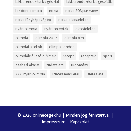
lakberendezési kiegészítő
lakberendezési kiegészítők
londoni olimpia
nokia
nokia 808 pureview
nokia fényképezőgép
nokia okostelefon
nyári olimpia
nyári receptek
okostelefon
olimpia
olimpia 2012
olimpia film
olimpiai játékok
olimpia london
olimpiákról szóló filmek
recept
receptek
sport
szabad akarat
tudatalatti
tudomány
XXX. nyári olimpia
ízletes nyári étel
ízletes étel
© 2026 onlinecegek.hu | Minden jog fenntartva. |
Impresszum
|
Kapcsolat