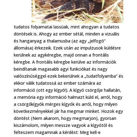
tudatos folyamatai lassúak, mint ahogyan a tudatos
döntések is. Ahogy az ember sétál, minden a vizuális
és hanganyag a thalamusba (az agy „jelfogó”
állomása) érkezeik. Ezek után az impulzusok küldésre
kerülnek az agykéregbe, majd onnan a frontális
kéregbe. A frontális kéregbe kerülve az információk
beindítanak magasabb agyi funkciókat és nagy
valószínűséggel ezek bekerülnek a „tudatfolyamba” és
ekkor válik tudatossá az ember számára az
információ (ott egy kígyó!). A kígyó csörgője hallatán,
a memória egy információ halmazt küld el, arról, hogy
a csörgőkígyók mérges kígyók és arról, hogy milyen
következményekkel jár ha megmar minket. Hozok egy
döntést (Nem akarom, hogy megmarjon), gyorsan
kiszámolom, milyen messze vagyok a kígyótól és
felteszem magamnak a kérdést: Meg kell-e