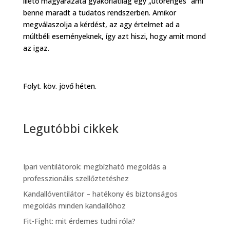
illető magyarázata gyakorlatilag egy „utórengés” ami
benne maradt a tudatos rendszerben. Amikor
megválaszolja a kérdést, az agy értelmet ad a
múltbéli eseményeknek, így azt hiszi, hogy amit mond
az igaz.
Folyt. köv. jövő héten.
Legutóbbi cikkek
Ipari ventilátorok: megbízható megoldás a
professzionális szellőztetéshez
Kandallóventilátor – hatékony és biztonságos
megoldás minden kandallóhoz
Fit-Fight: mit érdemes tudni róla?