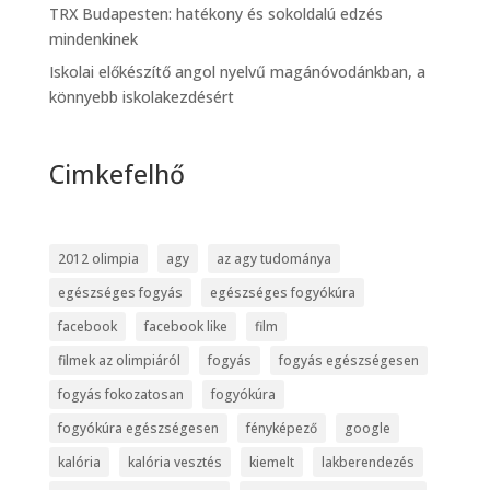
TRX Budapesten: hatékony és sokoldalú edzés
mindenkinek
Iskolai előkészítő angol nyelvű magánóvodánkban, a
könnyebb iskolakezdésért
Cimkefelhő
2012 olimpia
agy
az agy tudománya
egészséges fogyás
egészséges fogyókúra
facebook
facebook like
film
filmek az olimpiáról
fogyás
fogyás egészségesen
fogyás fokozatosan
fogyókúra
fogyókúra egészségesen
fényképező
google
kalória
kalória vesztés
kiemelt
lakberendezés